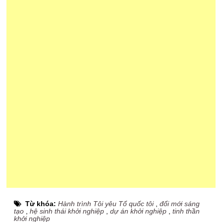
Từ khóa:
Hành trình Tôi yêu Tổ quốc tôi
,
đổi mới sáng
tạo
,
hệ sinh thái khởi nghiệp
,
dự án khởi nghiệp
,
tinh thần
khởi nghiệp