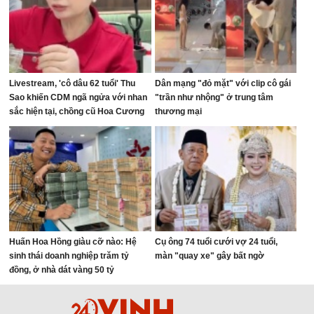
Livestream, 'cô dâu 62 tuổi' Thu
Dân mạng "đỏ mặt" với clip cô gái
Sao khiến CDM ngã ngửa với nhan
"trần như nhộng" ở trung tâm
sắc hiện tại, chồng cũ Hoa Cương
thương mại
bị réo tên
Huấn Hoa Hồng giàu cỡ nào: Hệ
Cụ ông 74 tuổi cưới vợ 24 tuổi,
sinh thái doanh nghiệp trăm tỷ
màn "quay xe" gây bất ngờ
đồng, ở nhà dát vàng 50 tỷ