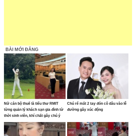
BÀI MỚI ĐĂNG
Nữ cán bộ thuế là tiểu thư RMIT
Chú rể mất 2 tay đón cô dâu vào lễ
từng quản lý khách sạn gia đình từ
đường gây xúc động
thời sinh viên, khí chất gây chú ý
trên sân golf