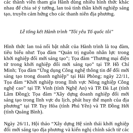
các thành viên tham gia Hành dùng nhiều hình thức khác
nhau để chia sẻ ý tưởng, lan toả tinh thần khởi nghiệp sáng
tạo, truyền cảm hứng cho các thanh niên địa phương.
Lễ tổng kết Hành trình "Tôi yêu Tổ quốc tôi"
Hình thức lan toả nổi bật nhất của Hành trình là toạ đàm,
tiêu biểu như: Tọa đàm “Quản trị nguồn nhân lực trong
khởi nghiệp đổi mới sáng tạo”; Tọa đàm “Thương mại điện
tử trong khởi nghiệp đổi mới sáng tạo” tại TP. Hồ Chí
Minh; Tọa đàm “Ứng dụng Công nghệ thông tin để đổi mới
sáng tạo trong doanh nghiệp” tại Hải Phòng; ngày 22/11,
Tọa đàm “Khởi nghiệp trong lĩnh vực Nông nghiệp Công
nghệ cao” tại TP. Vinh (tỉnh Nghệ An) và TP. Đà Lạt (tỉnh
Lâm Đồng); Tọa đàm “Xây dựng doanh nghiệp đổi mới
sáng tạo trong lĩnh vực du lịch, phát huy thế mạnh của địa
phương” tại TP. Tuy Hòa (tỉnh Phú Yên) và TP. Đồng Hới
(tỉnh Quảng Bình).
Ngày 26/11, Hội thảo “Xây dựng Hệ sinh thái khởi nghiệp
đổi mới sáng tạo địa phương và kiến nghị chính sách từ các