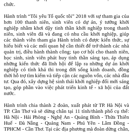
chức.
Hành trình “Tôi yêu Tổ quốc tôi” 2018 với sự tham gia của
hơn 100 thanh niên, sinh viên có dự án, ý tưởng khởi
nghiệp nhằm khơi dậy tinh thần khởi nghiệp trong thanh
niên, sinh viên đã và đang có nhu cầu khởi nghiệp, giúp
các thành viên tham gia Hành trình có được kiến thức, sự
hiểu biết và các mối quan hệ cần thiết để trở thành các nhà
quản trị, điều hành thành công; tạo cơ hội cho thanh niên,
học sinh, sinh viên phát huy tinh thần sáng tạo, áp dụng
những kiến thức đã lĩnh hội để lập ra những dự án khởi
nghiệp có tính khả thi trong đời sống kinh doanh, đồng
thời hỗ trợ tìm kiếm và tiếp cận các nguồn vốn, các nhà đầu
tư. Qua đó, xây dựng hệ sinh thái khởi nghiệp đổi mới sáng
tạo, góp phần vào việc phát triển kinh tế - xã hội của đất
nước.
Hành trình chia thành 2 đoàn, xuất phát từ TP. Hà Nội và
TP. Cần Thơ và sẽ dừng chân tại 11 tỉnh/thành phố cụ thể:
Hà Nội - Hải Phòng - Nghệ An - Quảng Bình - Thừa Thiên
Huế - Đà Nẵng - Quảng Nam - Phú Yên - Lâm Đồng -
TPHCM - Cần Thơ. Tại các địa phương mà đoàn dừng chân,