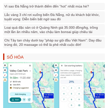
Vì sao Đà Nẵng trở thành điểm đến “hot” nhất mùa hè?
Lắc vàng 3 chỉ rơi xuống biển Đà Nẵng, nữ du khách bật khóc,
tuyệt vọng: Diễn biến bất ngờ sau đó
Loại quả đặc sản có ở Quảng Ninh giá 35.000 đồng/kg, trồng
một lần ăn nhiều năm, vào chậu làm bonsai giúp chiêu tài
Chị Tây tan chảy dưới tay "pháp sư gội đầu Việt Nam": Day đâu
trúng đó, 20 massage có thể là phê nhất cuộc đời!
SỐ HÓA