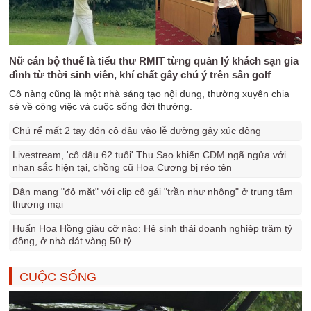
Nữ cán bộ thuế là tiểu thư RMIT từng quản lý khách sạn gia
đình từ thời sinh viên, khí chất gây chú ý trên sân golf
Cô nàng cũng là một nhà sáng tạo nội dung, thường xuyên chia
sẻ về công việc và cuộc sống đời thường.
Chú rể mất 2 tay đón cô dâu vào lễ đường gây xúc động
Livestream, 'cô dâu 62 tuổi' Thu Sao khiến CDM ngã ngửa với
nhan sắc hiện tại, chồng cũ Hoa Cương bị réo tên
Dân mạng "đỏ mặt" với clip cô gái "trần như nhộng" ở trung tâm
thương mại
Huấn Hoa Hồng giàu cỡ nào: Hệ sinh thái doanh nghiệp trăm tỷ
đồng, ở nhà dát vàng 50 tỷ
CUỘC SỐNG