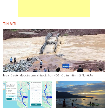
TIN MỚI
Mưa lũ cuốn đứt cầu tạm, chia cắt hơn 400 hộ dân miền núi Nghệ An