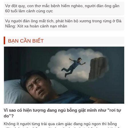
Vợ đột quỵ, con thơ mắc bệnh hiểm nghèo, người đàn ông gần
60 tuổi lâm cảnh cùng cực
Vụ người đàn ông mất tích, phát hiện bộ xương trong rừng ở Đà
Nẵng: Xót xa hoàn cảnh nạn nhân
BẠN CẦN BIẾT
Vì sao có hiện tượng đang ngủ bỗng giật mình như "rơi tự
do”?
Không ít người từng trải qua cảm giác đang ngủ ngon thì bỗng