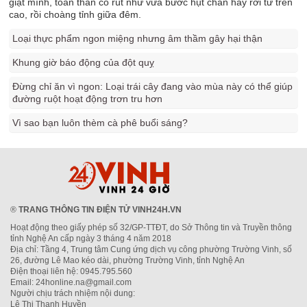
giật mình, toàn thân co rút như vừa bước hụt chân hay rơi từ trên
cao, rồi choàng tỉnh giữa đêm.
Loại thực phẩm ngon miệng nhưng âm thầm gây hại thận
Khung giờ báo động của đột quỵ
Đừng chỉ ăn vì ngon: Loại trái cây đang vào mùa này có thể giúp
đường ruột hoạt động trơn tru hơn
Vì sao bạn luôn thèm cà phê buổi sáng?
®
TRANG THÔNG TIN ĐIỆN TỬ VINH24H.VN
Hoạt động theo giấy phép số 32/GP-TTĐT, do Sở Thông tin và Truyền thông
tỉnh Nghệ An cấp ngày 3 tháng 4 năm 2018
Địa chỉ: Tầng 4, Trung tâm Cung ứng dịch vụ công phường Trường Vinh, số
26, đường Lê Mao kéo dài, phường Trường Vinh, tỉnh Nghệ An
Điện thoại liên hệ: 0945.795.560
Email: 24honline.na@gmail.com
Người chịu trách nhiệm nội dung:
Lê Thị Thanh Huyền