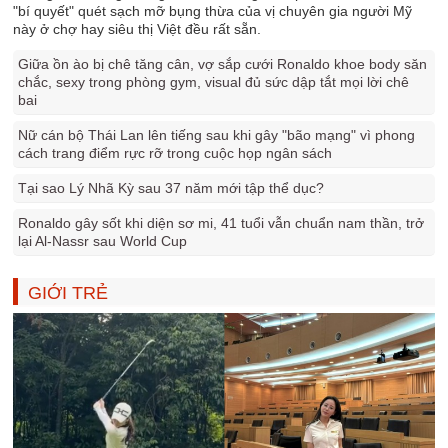
"bí quyết" quét sạch mỡ bụng thừa của vị chuyên gia người Mỹ
này ở chợ hay siêu thị Việt đều rất sẵn.
Giữa ồn ào bị chê tăng cân, vợ sắp cưới Ronaldo khoe body săn
chắc, sexy trong phòng gym, visual đủ sức dập tắt mọi lời chê
bai
Nữ cán bộ Thái Lan lên tiếng sau khi gây "bão mạng" vì phong
cách trang điểm rực rỡ trong cuộc họp ngân sách
Tại sao Lý Nhã Kỳ sau 37 năm mới tập thể dục?
Ronaldo gây sốt khi diện sơ mi, 41 tuổi vẫn chuẩn nam thần, trở
lại Al-Nassr sau World Cup
GIỚI TRẺ