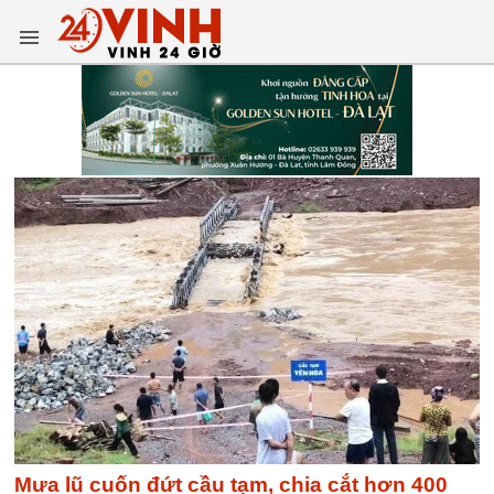
Mưa lũ cuốn đứt cầu tạm, chia cắt hơn 400