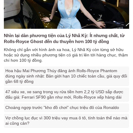
Nhìn lại dàn phương tiện của Lý Nhã Kỳ: Ít nhưng chất, từ
Rolls-Royce Ghost đến du thuyền hơn 100 tỷ đồng
Không chỉ gắn với hình ảnh xa hoa, Lý Nhã Kỳ còn từng sở hữu
hoặc sử dụng nhiều phương tiện có giá trị lên tới hàng chục, thậm
chí hơn 100 tỷ đồng.
Hoa hậu Mai Phương Thúy đăng ảnh Rolls-Royce Phantom
đúng ngày sinh nhật: Bản giới hạn 10 chiếc toàn cầu, giá quy đổi
gần 68 tỷ đồng
47 siêu xe, xe sang trong vụ rửa tiền hơn 2,2 tỷ USD sắp được
đấu giá: Ferrari SF90 gần như mới, Rolls-Royce xếp hàng dài
Choáng ngợp trước "kho đồ chơi" chục triệu đô của Ronaldo
Vợ chồng lục đục vì 300 triệu vay mua ô tô, tính toán thế nào mà
ai cũng cản?