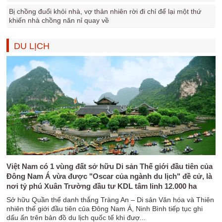
Bị chồng đuổi khỏi nhà, vợ thản nhiên rời đi chỉ để lại một thứ
khiến nhà chồng năn nỉ quay về
DU LỊCH
Việt Nam có 1 vùng đất sở hữu Di sản Thế giới đầu tiên của
Đông Nam Á vừa được "Oscar của ngành du lịch" đề cử, là
nơi tỷ phú Xuân Trường đầu tư KDL tâm linh 12.000 ha
Sở hữu Quần thể danh thắng Tràng An – Di sản Văn hóa và Thiên
nhiên thế giới đầu tiên của Đông Nam Á, Ninh Bình tiếp tục ghi
dấu ấn trên bản đồ du lịch quốc tế khi đượ...