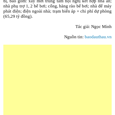
bị, bao gồm: xây mới trung tâm hội nghị kết hợp nhà ăn;
nhà phụ trợ 1, 2 bể bơi; cổng, hàng rào bể bơi; nhà để máy
phát điện; điện ngoài nhà; trạm biến áp + chi phí dự phòng
(65,29 tỷ đồng).
Tác giả: Ngọc Minh
Nguồn tin:
baodauthau.vn