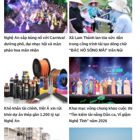
Nghệ An sắp bùng nổ với Carnival
Xã Lam Thành lan tỏa sức dân
đường phố, đại nhạc hội và màn
trong công trình tái tạo dòng chữ
pháo hoa mãn nhãn
“BÁC HỒ SỐNG MÃI” trên Núi
Nhón
Khó khăn tài chính, Việt Á xin rút
Khai mạc vòng chung khảo cuộc thi
khỏi dự án thép gần 1.200 tỷ tại
“Tìm kiếm tài năng Dân ca, Ví giặm
Nghệ An
Nghệ Tĩnh” năm 2026