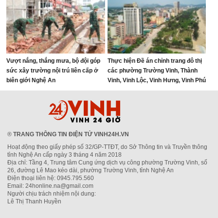
Vượt nắng, thắng mưa, bộ đội góp
Thực hiện Đề án chỉnh trang đô thị
sức xây trường nội trú liên cấp ở
các phường Trường Vinh, Thành
biên giới Nghệ An
Vinh, Vinh Lộc, Vinh Hưng, Vinh Phú
và Cửa Lò giai đoạn 2026 – 2030
®
TRANG THÔNG TIN ĐIỆN TỬ VINH24H.VN
Hoạt động theo giấy phép số 32/GP-TTĐT, do Sở Thông tin và Truyền thông
tỉnh Nghệ An cấp ngày 3 tháng 4 năm 2018
Địa chỉ: Tầng 4, Trung tâm Cung ứng dịch vụ công phường Trường Vinh, số
26, đường Lê Mao kéo dài, phường Trường Vinh, tỉnh Nghệ An
Điện thoại liên hệ: 0945.795.560
Email: 24honline.na@gmail.com
Người chịu trách nhiệm nội dung:
Lê Thị Thanh Huyền