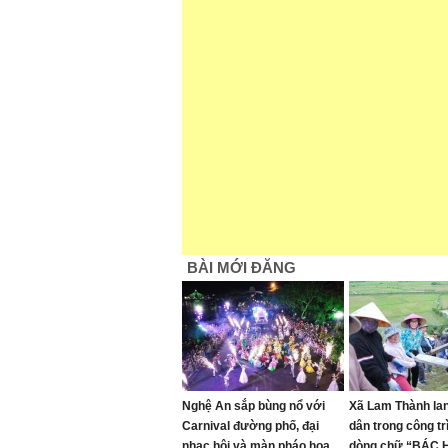
BÀI MỚI ĐĂNG
Nghệ An sắp bùng nổ với
Xã Lam Thành lan
Carnival đường phố, đại
dân trong công trì
nhạc hội và màn pháo hoa
dòng chữ “BÁC