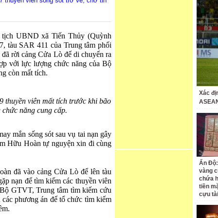
 thuyền viên sống sót trở về, chờ tin
 tịch UBND xã Tiến Thủy (Quỳnh
/7, tàu SAR 411 của Trung tâm phối
đã rời cảng Cửa Lò để di chuyển ra
ợp với lực lượng chức năng của Bộ
g còn mất tích.
Xác đị
 thuyền viên mất tích trước khi bão
ASEAN
g chức năng cung cấp.
may mắn sống sót sau vụ tai nạn gây
ạm Hữu Hoàn tự nguyện xin đi cùng
Ấn Độ:
oàn đã vào cảng Cửa Lò để lên tàu
vàng c
chứa h
 gặp nạn để tìm kiếm các thuyền viên
tiền m
ở Bộ GTVT, Trung tâm tìm kiếm cứu
cựu tà
n các phương án để tổ chức tìm kiếm
hêm.