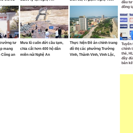
đầu tư
ón
năm 2026
đồng t
trường tư
Mưa lũ cuốn đứt cầu tạm,
Thực hiện Đề án chỉnh trang
Tuyển 
ập mang
chia cắt hơn 400 hộ dân
đô thị các phường Trường
chính 
thẻ, H
ộ Công an
miền núi Nghệ An
Vinh, Thành Vinh, Vinh Lộc,
đầy đủ
Vinh Hưng, Vinh Phú và Cửa
bán kế
Lò giai đoạn 2026 – 2030