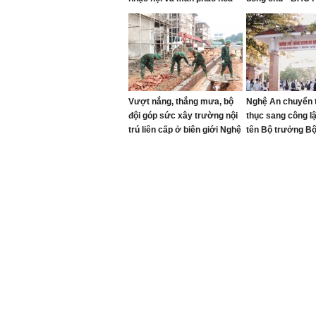
mãn nhãn
MÃI” trên Núi Nh
Vượt nắng, thắng mưa, bộ
Nghệ An chuyển 
đội góp sức xây trường nội
thục sang công l
trú liên cấp ở biên giới Nghệ
tên Bộ trưởng B
An
đầu tiên