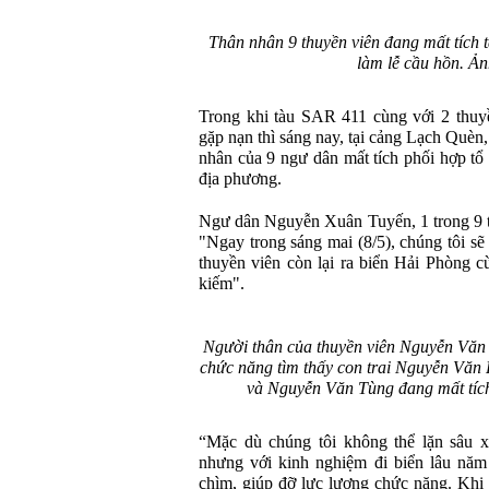
Thân nhân 9 thuyền viên đang mất tích 
làm lễ cầu hồn. Ản
Trong khi tàu SAR 411 cùng với 2 thuyền
gặp nạn thì sáng nay, tại cảng Lạch Què
nhân của 9 ngư dân mất tích phối hợp tổ
địa phương.
Ngư dân Nguyễn Xuân Tuyến, 1 trong 9 t
"Ngay trong sáng mai (8/5), chúng tôi sẽ
thuyền viên còn lại ra biển Hải Phòng c
kiếm".
Người thân của thuyền viên Nguyễn Văn
chức năng tìm thấy con trai Nguyễn Vă
và Nguyễn Văn Tùng đang mất tích
“Mặc dù chúng tôi không thể lặn sâu x
nhưng với kinh nghiệm đi biển lâu năm t
chìm, giúp đỡ lực lượng chức năng. Khi 