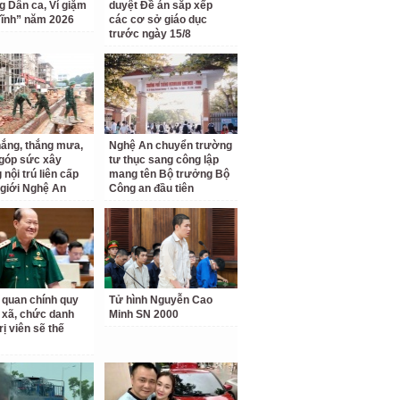
ng Dân ca, Ví giặm
duyệt Đề án sắp xếp
ĩnh” năm 2026
các cơ sở giáo dục
trước ngày 15/8
ắng, thắng mưa,
Nghệ An chuyển trường
 góp sức xây
tư thục sang công lập
nội trú liên cấp
mang tên Bộ trưởng Bộ
 giới Nghệ An
Công an đầu tiên
 quan chính quy
Tử hình Nguyễn Cao
 xã, chức danh
Minh SN 2000
rị viên sẽ thế