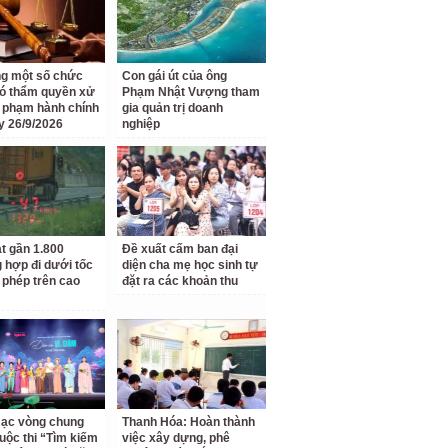
g một số chức
Con gái út của ông
ó thẩm quyền xử
Phạm Nhật Vượng tham
i phạm hành chính
gia quản trị doanh
y 26/9/2026
nghiệp
t gần 1.800
Đề xuất cấm ban đại
 hợp đi dưới tốc
diện cha mẹ học sinh tự
 phép trên cao
đặt ra các khoản thu
ạc vòng chung
Thanh Hóa: Hoàn thành
uộc thi “Tìm kiếm
việc xây dựng, phê