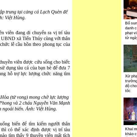
tập trung tại cảng cá Lạch Quèn để
h: Việt Hùng.
Bổ sun
danh c
 viên đang di chuyển ra vị trí tàu
phạt v
n, UBND xã Tiến Thủy cùng với thân
từ ngà
 chức lễ cầu hồn theo phong tục của
huyền viên được cứu sống cho biết:
 sử dụng tàu cá của bạn bè để đưa 7
ùng hỗ trợ lực lượng chức năng tìm
Xử phạ
trường
độ cho
tốc
 Hòa (tử vong) mong chờ lực lượng
n Phong và 2 cháu Nguyễn Văn Mạnh
 ngoài biển. Ảnh: Việt Hùng.
uống biển để tìm kiếm người thân
hì có thể xác định được vị trí tàu
Khai m
khảo c
nào tìm thấy 9 thuyền viên mất tích