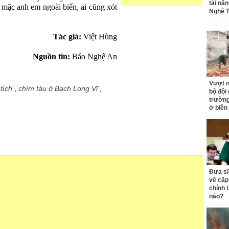
tài nă
ỏ mặc anh em ngoài biển, ai cũng xót
Nghệ T
Tác giả:
Việt Hùng
Nguồn tin:
Báo Nghệ An
Vượt n
tích
,
chìm tàu ở Bạch Long Vĩ
,
bộ đội
trường 
ở biên
Đưa sĩ
về cấp
chính t
nào?