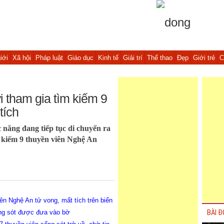
iới
Xã hội
Pháp luật
Giáo dục
Kinh tế
Giải trí
Thể thao
Đẹp
Giới trẻ
C
i tham gia tìm kiếm 9
tích
c năng đang tiếp tục di chuyển ra
 kiếm 9 thuyền viên Nghệ An
ên Nghệ An tử vong, mất tích trên biển
ống sót được đưa vào bờ
BÀI Đ