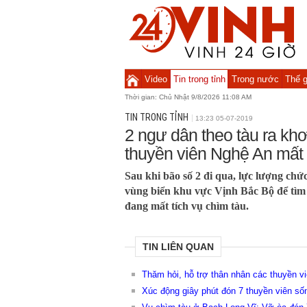
Video
Tin trong tỉnh
Trong nước
Thế g
Thời gian:
Chủ Nhật 9/8/2026 11:08 AM
TIN TRONG TỈNH
13:23 05-07-2019
2 ngư dân theo tàu ra khơ
thuyền viên Nghệ An mất 
Sau khi bão số 2 đi qua, lực lượng chứ
vùng biển khu vực Vịnh Bắc Bộ để tìm
đang mất tích vụ chìm tàu.
TIN LIÊN QUAN
Thăm hỏi, hỗ trợ thân nhân các thuyền vi
Xúc động giây phút đón 7 thuyền viên s