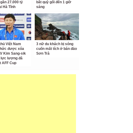
 gần 27.000 tỷ
bắt quỳ gối đến 1 giờ
ại Hà Tĩnh
sáng
thủ Việt Nam
3 nữ du khách bị sóng
thức được xóa
cuốn mất tích ở bán đảo
LV Kim Sang-sik
Sơn Trà
 lực lượng đá
t AFF Cup