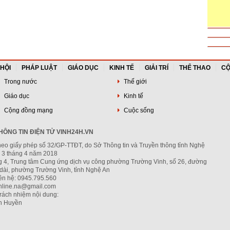
 HỘI
PHÁP LUẬT
GIÁO DỤC
KINH TẾ
GIẢI TRÍ
THỂ THAO
CỘ
Trong nước
Thế giới
Giáo dục
Kinh tế
Cộng đồng mạng
Cuộc sống
ÔNG TIN ĐIỆN TỬ VINH24H.VN
heo giấy phép số 32/GP-TTĐT, do Sở Thông tin và Truyền thông tỉnh Nghệ
 3 tháng 4 năm 2018
ng 4, Trung tâm Cung ứng dịch vụ công phường Trường Vinh, số 26, đường
dài, phường Trường Vinh, tỉnh Nghệ An
iên hệ: 0945.795.560
nline.na@gmail.com
trách nhiệm nội dung:
h Huyền