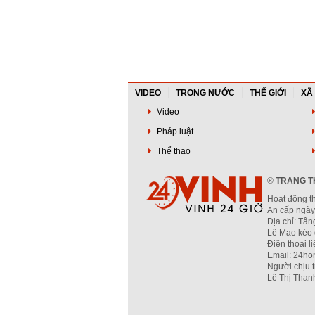
VIDEO
TRONG NƯỚC
THẾ GIỚI
XÃ
Video
Pháp luật
Thể thao
®
TRANG TH
Hoạt động t
An cấp ngày
Địa chỉ: Tầ
Lê Mao kéo 
Điện thoại l
Email: 24ho
Người chịu 
Lê Thị Than