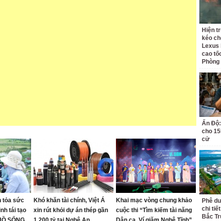
Hiện t
kéo ch
Lexus 
cao tố
Phòng
Ấn Độ:
cho 155
cử
 tỏa sức
Khó khăn tài chính, Việt Á
Khai mạc vòng chung khảo
Phê du
chi ti
nh tái tạo
xin rút khỏi dự án thép gần
cuộc thi “Tìm kiếm tài năng
Bắc Tr
 HỒ SỐNG
1.200 tỷ tại Nghệ An
Dân ca, Ví giặm Nghệ Tĩnh”