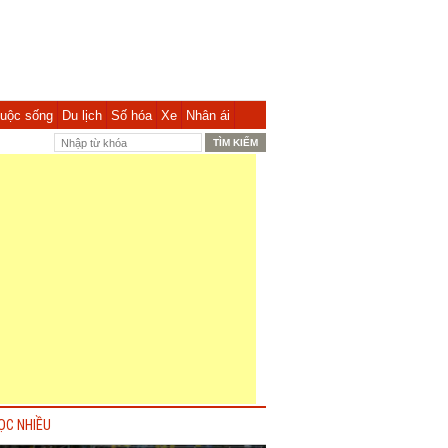
uộc sống
Du lịch
Số hóa
Xe
Nhân ái
ỌC NHIỀU