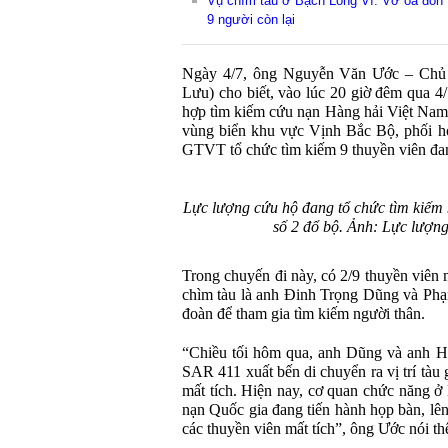
Vụ chìm tàu ở Bạch Long Vĩ: Vỡ òa đón 7
9 người còn lại
Ngày 4/7, ông Nguyễn Văn Ước – Chủ
Lưu) cho biết, vào lúc 20 giờ đêm qua 4
hợp tìm kiếm cứu nạn Hàng hải Việt Nam 
vùng biển khu vực Vịnh Bắc Bộ, phối h
GTVT tổ chức tìm kiếm 9 thuyền viên đan
Lực lượng cứu hộ đang tổ chức tìm kiếm 9
số 2 đổ bộ. Ảnh: Lực lượn
Trong chuyến đi này, có 2/9 thuyền viên 
chìm tàu là anh Đinh Trọng Dũng và Ph
đoàn để tham gia tìm kiếm người thân.
“Chiều tối hôm qua, anh Dũng và anh H
SAR 411 xuất bến di chuyển ra vị trí tàu
mất tích. Hiện nay, cơ quan chức năng 
nạn Quốc gia đang tiến hành họp bàn, lê
các thuyền viên mất tích”, ông Ước nói t