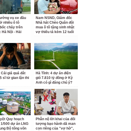
rường vụ xe đầu
Nam NSND, Giám đốc
ở nhiều ô tô
Nhà hát Chèo Quân đội
bốc cháy trên
mua ô tô tặng sinh nhật
c Hà Nội - Hải
vợ thiếu tá kém 12 tuổi
 Cái giá quá đắt
Hà Tĩnh: 4 dự án điện
 sĩ tử gian lận thi
gió 7.810 tỷ đồng ở Kỳ
Anh có gì đáng chú ý?
yệt Quy hoạch
Phẫn nộ lời khai của đối
ết 1/500 dự án LNG
tượng bạo hành dã man
ung Bộ tổng vốn
con riêng của "vợ hờ",