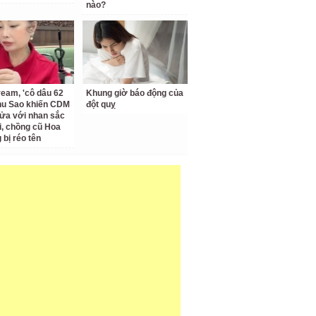
nào?
ream, 'cô dâu 62
Khung giờ báo động của
Thu Sao khiến CDM
đột quỵ
ửa với nhan sắc
ại, chồng cũ Hoa
bị réo tên