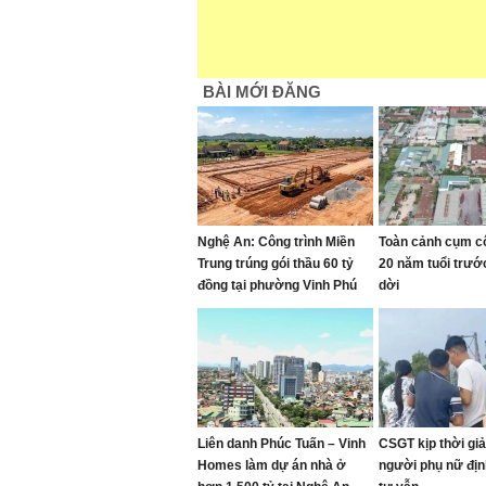
BÀI MỚI ĐĂNG
Nghệ An: Công trình Miền
Toàn cảnh cụm c
Trung trúng gói thầu 60 tỷ
20 năm tuổi trướ
đồng tại phường Vinh Phú
dời
Liên danh Phúc Tuấn – Vinh
CSGT kịp thời giả
Homes làm dự án nhà ở
người phụ nữ địn