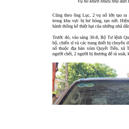
Vụ nổ khiến nhiều nhà dân 
Cũng theo ông Lục, 2 vụ nổ lớn tạo ra 
trong khu vực bị hư hỏng, rạn nứt. Hiệ
hành thống kê thiệt hại của những nhà dâ
Trước đó, vào sáng 30-8, Bộ Tư lệnh Qu
bộ, chiến sĩ và các trang thiết bị chuyên
nổ thuộc địa bàn xóm Quyết Tiến, xã
người chết, 2 người bị thương để rà soát, k