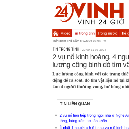
Video
Tin trong tỉnh
Trong nước
Thế g
Thời gian:
Thứ Năm 6/8/2026 08:04 PM
TIN TRONG TỈNH
20:09 31-08-2024
2 vụ nổ kinh hoàng, 4 ng
lượng công binh dò tìm vậ
Lực lượng công binh với các trang thi
động để rà soát, dò tìm vật liệu nổ tại 
làm 4 người thương vong, hư hỏng nhi
TIN LIÊN QUAN
2 vụ nổ liên tiếp trong ngôi nhà ở Nghệ 
táng, hàng xóm sơ tán khẩn
Ít nhất 1 người c.h.ế.t sau vụ n.ổ kinh 