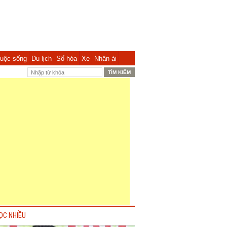
uộc sống
Du lịch
Số hóa
Xe
Nhân ái
ỌC NHIỀU