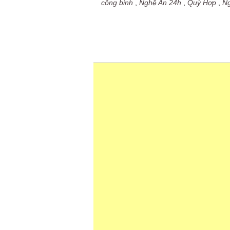
công binh
,
Nghệ An 24h
,
Quỳ Hợp
,
N