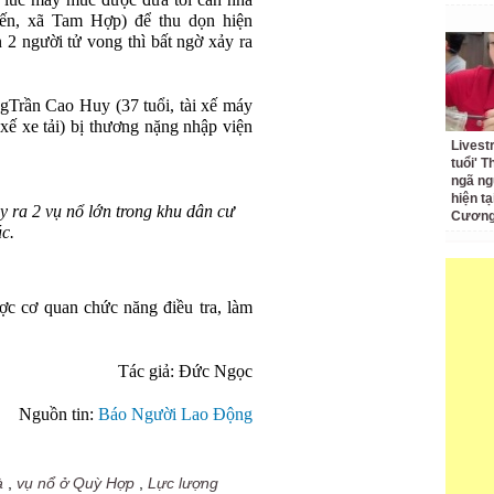
 lúc máy múc được đưa tới căn nhà
iến, xã Tam Hợp) để thu dọn hiện
 2 người tử vong thì bất ngờ xảy ra
ngTrần Cao Huy (37 tuổi, tài xế máy
xế xe tải) bị thương nặng nhập viện
Livest
tuổi' 
ngã ng
hiện t
y ra 2 vụ nổ lớn trong khu dân cư
Cương 
c.
c cơ quan chức năng điều tra, làm
Tác giả: Đức Ngọc
Nguồn tin:
Báo Người Lao Động
à
,
vụ nổ ở Quỳ Hợp
,
Lực lượng