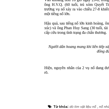
Vào khoảng hơn 16 giờ ngày 29-8, trong
ông H.V.Q. (60 tuổi, trú xóm Quyết T
trường vụ nổ xảy ra vào chiều 27-8 khiến
một tiếng nổ lớn.
Hậu quả, sau tiếng nổ lớn kinh hoàng, ô
xúc) và ông Phan Huy Sang (30 tuổi, tài 
cấp cứu trong tình trạng đa chấn thương.
Người dân hoang mang khi liên tiếp xả
đông đú
Hiện, nguyên nhân của 2 vụ nổ đang đượ
rõ.
Từ khóa:
dò tìm vật liệu nổ
,
nổ nh