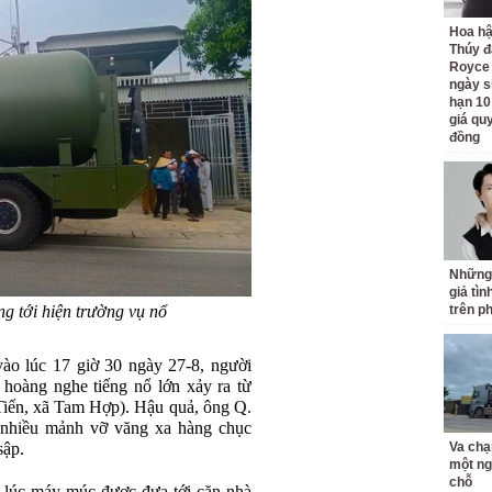
Hoa h
Thúy đ
Royce
ngày s
hạn 10
giá quy
đồng
Những
giả tìn
g tới hiện trường vụ nổ
trên p
o lúc 17 giờ 30 ngày 27-8, người
oàng nghe tiếng nổ lớn xảy ra từ
Tiến, xã Tam Hợp). Hậu quả, ông Q.
, nhiều mảnh vỡ văng xa hàng chục
sập.
Va chạ
một ng
chỗ