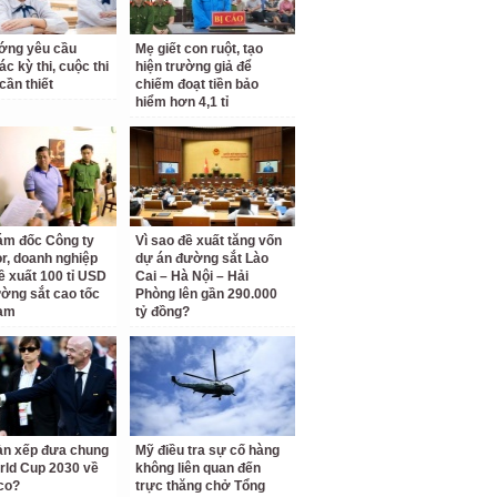
ớng yêu cầu
Mẹ giết con ruột, tạo
c kỳ thi, cuộc thi
hiện trường giả để
cần thiết
chiếm đoạt tiền bảo
hiểm hơn 4,1 tỉ
ám đốc Công ty
Vì sao đề xuất tăng vốn
r, doanh nghiệp
dự án đường sắt Lào
ề xuất 100 tỉ USD
Cai – Hà Nội – Hải
ờng sắt cao tốc
Phòng lên gần 290.000
am
tỷ đồng?
àn xếp đưa chung
Mỹ điều tra sự cố hàng
rld Cup 2030 về
không liên quan đến
co?
trực thăng chở Tổng