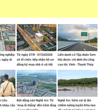
ông nghiệp
Từ ngày 07/9 - 07/10/2026
Liên danh có Tập đoàn Sơn
c ngày di
sẽ tổ chức tiếp nhận hồ sơ
Hải được chỉ định thi công
đăng ký mua nhà ở xã hội
cao tốc Vinh - Thanh Thủy
tại Khu nhà ở Mỹ Thượng,
phường Vinh Lộc
i cứu
Bất động sản Nghệ An: Từ
Nghệ An: Sớm xử lý lấn
h nhảy cầu
'mua là thắng' đến trầm lắng
chiếm luồng tuyến Khu neo