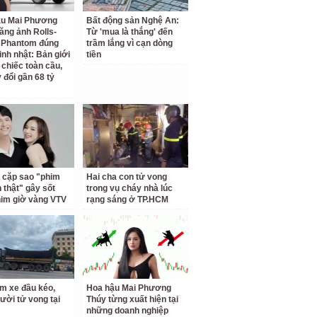
ậu Mai Phương
Bất động sản Nghệ An:
ăng ảnh Rolls-
Từ 'mua là thắng' đến
 Phantom đúng
trầm lắng vì cạn dòng
inh nhật: Bản giới
tiền
 chiếc toàn cầu,
 đổi gần 68 tỷ
 cặp sao "phim
Hai cha con tử vong
h thật" gây sốt
trong vụ cháy nhà lúc
him giờ vàng VTV
rạng sáng ở TP.HCM
m xe đầu kéo,
Hoa hậu Mai Phương
ười tử vong tại
Thúy từng xuất hiện tại
những doanh nghiệp