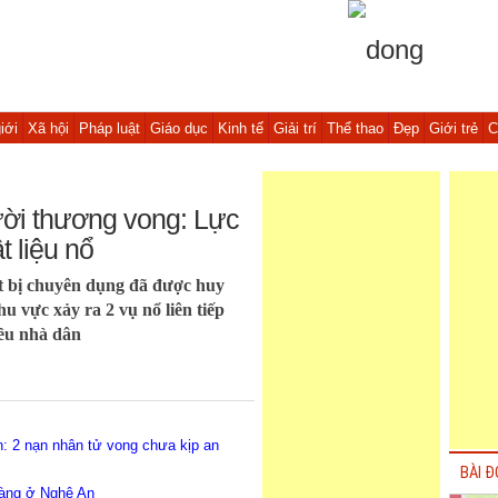
iới
Xã hội
Pháp luật
Giáo dục
Kinh tế
Giải trí
Thể thao
Đẹp
Giới trẻ
C
ười thương vong: Lực
t liệu nổ
ết bị chuyên dụng đã được huy
khu vực xảy ra 2 vụ nổ liên tiếp
ều nhà dân
An: 2 nạn nhân tử vong chưa kịp an
BÀI Đ
hoàng ở Nghệ An