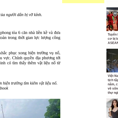
của người dân bị vỡ kính.
phong tỏa 6 căn nhà liền kề và đưa
Tuyển 
toàn trong thời gian lực lượng công
cơ bị 
ASEAN
 khắc phục xong hiện trường vụ nổ,
u vực. Chính quyền địa phương tới
nh có tìm thấy thêm vật liệu nổ từ
Việt N
tịch tậ
hiện trường tìm kiếm vật liệu nổ.
năm, c
ebook
về sốn
thự ng