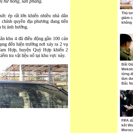
bị hư hỏng, san phẳng.
Thủ tư
sức ép rất lớn khiến nhiều nhà dân
giảm cá
n chính quyền địa phương đang tiến
không 
n bị ảnh hưởng.
ân khu 4 đã điều động gần 100 cán
 dụng đến hiện trường nơi xảy ra 2 vụ
 Tam Hợp, huyện Quỳ Hợp khiến 2
iểm tra vật liệu nổ tại khu vực này.
Bắt Gi
Mekolo
từng đ
làm đư
Bắc N
FIFA d
kết Wo
Moroc