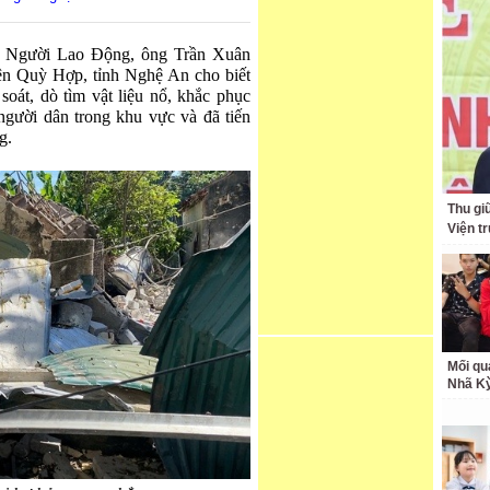
áo Người Lao Động, ông Trần Xuân
 Quỳ Hợp, tỉnh Nghệ An cho biết
soát, dò tìm vật liệu nổ, khắc phục
người dân trong khu vực và đã tiến
g.
Thu giữ
Viện t
Mối qu
Nhã K