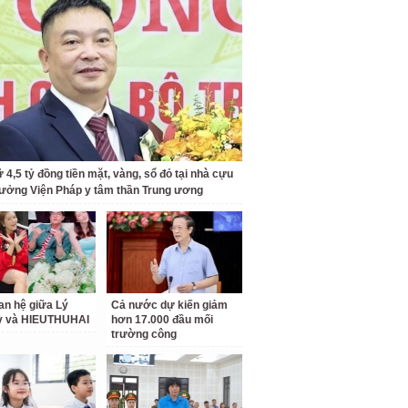
 4,5 tỷ đồng tiền mặt, vàng, sổ đỏ tại nhà cựu
rưởng Viện Pháp y tâm thần Trung ương
an hệ giữa Lý
Cả nước dự kiến giảm
ỳ và HIEUTHUHAI
hơn 17.000 đầu mối
trường công