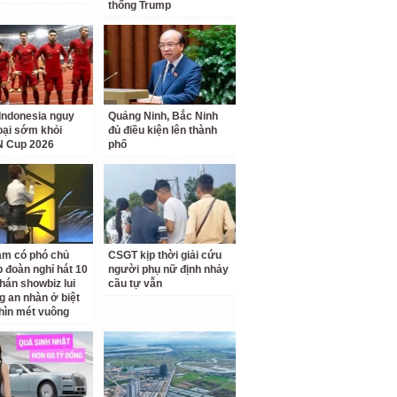
thống Trump
Indonesia nguy
Quảng Ninh, Bắc Ninh
loại sớm khỏi
đủ điều kiện lên thành
 Cup 2026
phố
am có phó chủ
CSGT kịp thời giải cứu
p đoàn nghỉ hát 10
người phụ nữ định nhảy
hán showbiz lui
cầu tự vẫn
g an nhàn ở biệt
hìn mét vuông