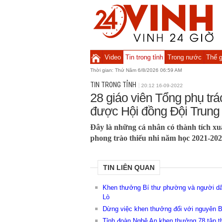
Video
Tin trong tỉnh
Trong nước
Thế g
Thời gian:
Thứ Năm 6/8/2026 06:59 AM
TIN TRONG TỈNH
20:12 16-09-2022
28 giáo viên Tổng phụ tr
được Hội đồng Đội Trun
Đây là những cá nhân có thành tích xuấ
phong trào thiếu nhi năm học 2021-202
TIN LIÊN QUAN
Khen thưởng Bí thư phường và người d
Lò
Dừng việc khen thưởng đối với nguyên B
Tỉnh đoàn Nghệ An khen thưởng 78 tập t