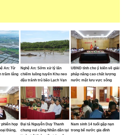
hệ An: Từ
Nghệ An: Sớm xử lý lấn
UBND tỉnh cho ý kiến về giải
n trầm lắng
chiếm luồng tuyến Khu neo
pháp nâng cao chất lượng
đậu tránh trú bão Lạch Vạn
nước mặt lưu vực sông
Đào, sông Cầu Đước
 phiên họp
Đại tá Nguyễn Duy Thanh
Nam sinh 14 tuổi gặp nạn
goại Đảng,
chung vui cùng Nhân dân tại
trong bể nước gia đình