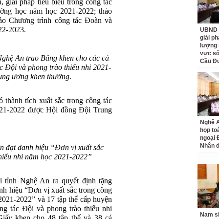
, giải pháp tiêu biểu trong công tác
ường học năm học 2021-2022; thảo
hảo Chương trình công tác Đoàn và
22-2023.
UBND t
giải p
lượng 
vực sô
Nghệ An trao Bằng khen cho các cá
Cầu Đ
ác Đội và phong trào thiếu nhi 2021-
ung ương khen thưởng
.
 thành tích xuất sắc trong công tác
021-2022 được Hội đồng Đội Trung
Nghệ A
họp to
ngoại 
Nhân 
n đạt danh hiệu “Đơn vị xuất sắc
thiếu nhi năm học 2021-2022”
 tỉnh Nghệ An ra quyết định tặng
nh hiệu “Đơn vị xuất sắc trong công
 2021-2022” và 17 tập thể cấp huyện
ông tác Đội và phong trào thiếu nhi
Nam si
iấy khen cho 48 tập thể và 38 cá