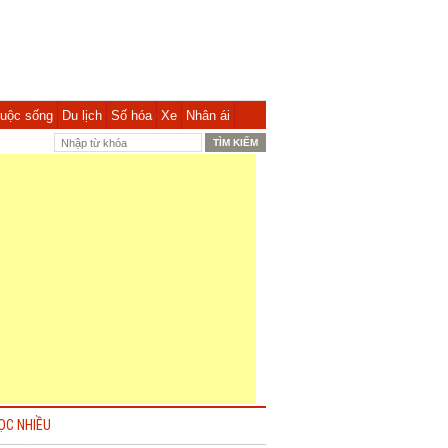
uộc sống
Du lịch
Số hóa
Xe
Nhân ái
ỌC NHIỀU