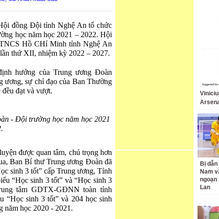
ội đồng Đội tỉnh Nghệ An tổ chức
rường học năm học 2021 – 2022. Hội
n TNCS Hồ CHí Minh tỉnh Nghệ An
lần thứ XII, nhiệm kỳ 2022 – 2027.
 định hướng của Trung ương Đoàn
 ương, sự chỉ đạo của Ban Thường
 đều đạt và vượt.
Vinici
Arsena
oàn - Đội trường học năm học 2021
.
n luyện được quan tâm, chú trọng hơn
qua, Ban Bí thư Trung ương Đoàn đã
Bị dẫn 
Học sinh 3 tốt” cấp Trung ương, Tỉnh
Nam v
ểu “Học sinh 3 tốt” và “Học sinh 3
ngoạn 
Lan
 Trung tâm GDTX-GĐNN toàn tỉnh
u “Học sinh 3 tốt” và 204 học sinh
ng năm học 2020 - 2021.