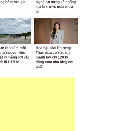
ong bể nước gia
Nghệ An dựng kè chống
sạt lở trước mùa mưa
lũ
n: Ô nhiễm môi
Hoa hậu Mai Phương
 từ nguyên liệu
Thúy giàu cỡ nào mà
ất xi măng rơi vãi
mạnh tay chi 120 tỷ
nh lộ ĐT.538
đồng mua nhà tặng em
gái?