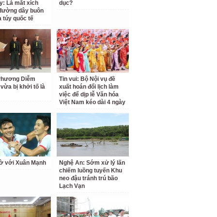
y: Là mắt xích
dục?
đường dây buôn
 túy quốc tế
 Phương Diễm
Tin vui: Bộ Nội vụ đề
vừa bị khởi tố là
xuất hoán đổi lịch làm
việc để dịp lễ Văn hóa
Việt Nam kéo dài 4 ngày
ờ với Xuân Mạnh
Nghệ An: Sớm xử lý lấn
chiếm luồng tuyến Khu
neo đậu tránh trú bão
Lạch Vạn