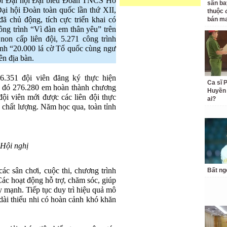
tới Đại hội Đại biểu Đoàn TNCS Hồ
sân ba
ại hội Đoàn toàn quốc lần thứ XII,
thuộc 
ã chủ động, tích cực triển khai có
bán ma
ông trình “Vì đàn em thân yêu” trên
non cấp liên đội, 5.271 công trình
rình “20.000 lá cờ Tổ quốc cùng ngư
ên địa bàn.
.351 đội viên đăng ký thực hiện
Ca sĩ
ng đó 276.280 em hoàn thành chương
Huyền 
 đội viên mới được các liên đội thực
ai?
 chất lượng. Năm học qua, toàn tỉnh
 Hội nghị
các sân chơi, cuộc thi, chương trình
Bất ng
ác hoạt động hỗ trợ, chăm sóc, giúp
 mạnh. Tiếp tục duy trì hiệu quả mô
ài thiếu nhi có hoàn cảnh khó khăn