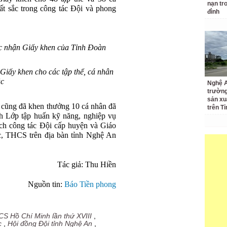
nạn tr
ất sắc trong công tác Đội và phong
đình
sắc nhận Giấy khen của Tỉnh Đoàn
iấy khen cho các tập thể, cá nhân
ắc
Nghệ A
trường
sản xu
 cũng đã khen thưởng 10 cá nhân đã
trên Tỉ
ình Lớp tập huấn kỹ năng, nghiệp vụ
ách công tác Đội cấp huyện và Giáo
c, THCS trên địa bàn tỉnh Nghệ An
Tác giả:
Thu Hiền
Nguồn tin:
Báo Tiền phong
CS Hồ Chí Minh lần thứ XVIII
,
c
,
Hội đồng Đội tỉnh Nghệ An
,