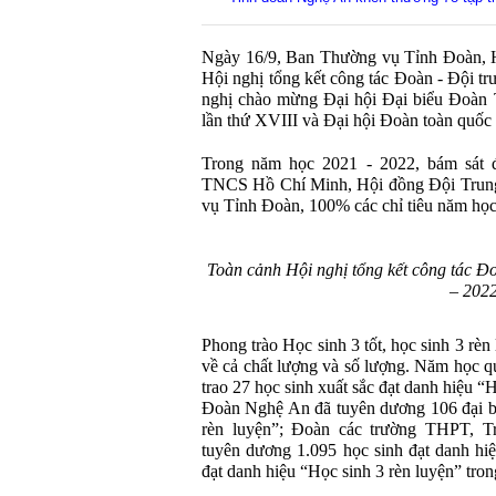
Ngày 16/9, Ban Thường vụ Tỉnh Đoàn, H
Hội nghị tổng kết công tác Đoàn - Đội t
nghị chào mừng Đại hội Đại biểu Đoà
lần thứ XVIII và Đại hội Đoàn toàn quốc 
Trong năm học 2021 - 2022, bám sát
TNCS Hồ Chí Minh, Hội đồng Đội Trung
vụ Tỉnh Đoàn, 100% các chỉ tiêu năm học
Toàn cảnh Hội nghị tổng kết công tác Đ
– 2022
Phong trào Học sinh 3 tốt, học sinh 3 rè
về cả chất lượng và số lượng. Năm học 
trao 27 học sinh xuất sắc đạt danh hiệu “
Đoàn Nghệ An đã tuyên dương 106 đại bi
rèn luyện”; Đoàn các trường THPT,
tuyên dương 1.095 học sinh đạt danh hiệ
đạt danh hiệu “Học sinh 3 rèn luyện” tro