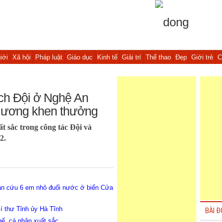
iới
Xã hội
Pháp luật
Giáo dục
Kinh tế
Giải trí
Thể thao
Đẹp
Giới trẻ
C
ách Đội ở Nghệ An
g ương khen thưởng
t sắc trong công tác Đội và
2.
ân cứu 6 em nhỏ đuối nước ở biển Cửa
í thư Tỉnh ủy Hà Tĩnh
BÀI Đ
hể, cá nhân xuất sắc