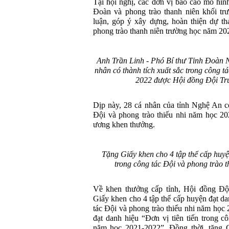
Tại hội nghị, các đơn vị báo cáo mô hình
Đoàn và phong trào thanh niên khối tr
luận, góp ý xây dựng, hoàn thiện dự t
phong trào thanh niên trường học năm 20
Anh Trần Linh - Phó Bí thư Tỉnh Đoàn 
nhân có thành tích xuất sắc trong công t
2022 được Hội đồng Đội Tr
Dịp này, 28 cá nhân của tỉnh Nghệ An có
Đội và phong trào thiếu nhi năm học 2
ương khen thưởng.
Tặng Giấy khen cho 4 tập thể cấp huyệ
trong công tác Đội và phong trào 
Về khen thưởng cấp tỉnh, Hội đồng Đội
Giấy khen cho 4 tập thể cấp huyện đạt da
tác Đội và phong trào thiếu nhi năm học
đạt danh hiệu “Đơn vị tiên tiến trong c
năm học 2021-2022”. Đồng thời, tặng G