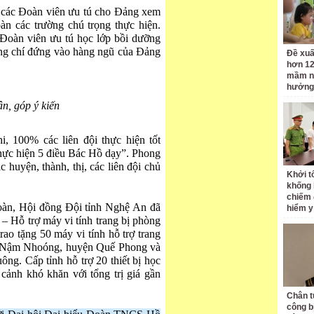
ệu các Đoàn viên ưu tú cho Đảng xem
n các trường chú trọng thực hiện.
 Đoàn viên ưu tú học lớp bồi dưỡng
ng chí đứng vào hàng ngũ của Đảng
Đề xuấ
hơn 12
mầm n
hưởng
ận, góp ý kiến
i, 100% các liên đội thực hiện tốt
thực hiện 5 điều Bác Hồ dạy”. Phong
huyện, thành, thị, các liên đội chủ
Khởi tố
khống 
chiếm 
àn, Hội đồng Đội tỉnh Nghệ An đã
hiểm y
” – Hỗ trợ máy vi tính trang bị phòng
trao tặng 50 máy vi tính hỗ trợ trang
 Nậm Nhoóng, huyện Quế Phong và
g. Cấp tỉnh hỗ trợ 20 thiết bị học
cảnh khó khăn với tổng trị giá gần
Chân t
công bị