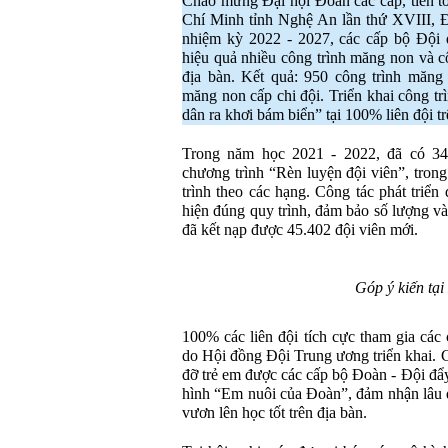
Chào mừng Đại hội Đoàn các cấp, tiến 
Chí Minh tỉnh Nghệ An lần thứ XVIII, Đ
nhiệm kỳ 2022 - 2027, các cấp bộ Đội đ
hiệu quả nhiều công trình măng non và c
địa bàn. Kết quả: 950 công trình măng 
măng non cấp chi đội. Triển khai công t
dân ra khơi bám biển” tại 100% liên đội tr
Trong năm học 2021 - 2022, đã có 346
chương trình “Rèn luyện đội viên”, tro
trình theo các hạng. Công tác phát triển
hiện đúng quy trình, đảm bảo số lượng và
đã kết nạp được 45.402 đội viên mới.
Góp ý kiến tại
100% các liên đội tích cực tham gia các 
do Hội đồng Đội Trung ương triển khai. C
đỡ trẻ em được các cấp bộ Đoàn - Đội đẩy
hình “Em nuôi của Đoàn”, đảm nhận lâu d
vươn lên học tốt trên địa bàn.