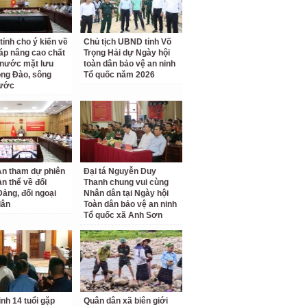
ỉnh cho ý kiến về
Chủ tịch UBND tỉnh Võ
háp nâng cao chất
Trọng Hải dự Ngày hội
nước mặt lưu
toàn dân bảo vệ an ninh
ng Đào, sông
Tổ quốc năm 2026
ước
n tham dự phiên
Đại tá Nguyễn Duy
àn thể về đối
Thanh chung vui cùng
Đảng, đối ngoại
Nhân dân tại Ngày hội
dân
Toàn dân bảo vệ an ninh
Tổ quốc xã Anh Sơn
nh 14 tuổi gặp
Quân dân xã biên giới