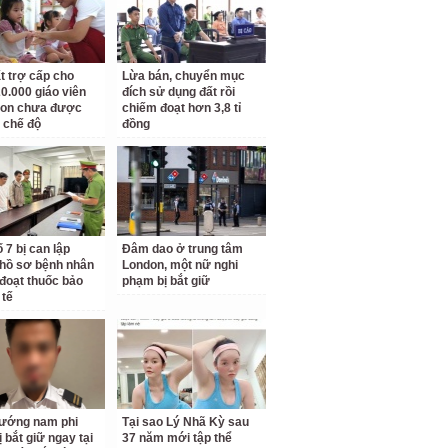
t trợ cấp cho
Lừa bán, chuyển mục
0.000 giáo viên
đích sử dụng đất rồi
on chưa được
chiếm đoạt hơn 3,8 tỉ
 chế độ
đồng
 7 bị can lập
Đâm dao ở trung tâm
hồ sơ bệnh nhân
London, một nữ nghi
đoạt thuốc bảo
phạm bị bắt giữ
 tế
ướng nam phi
Tại sao Lý Nhã Kỳ sau
 bắt giữ ngay tại
37 năm mới tập thể