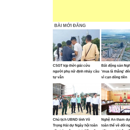
BÀI MỚI ĐĂNG
CSGT kịp thời giải cứu
Bất động sản Ng
người phụ nữ định nhảy cầu
'mua là thắng' đế
tự vẫn
vì cạn dòng tiền
Chủ tịch UBND tỉnh Võ
Nghệ An tham dự
Trọng Hải dự Ngày hội toàn
toàn thể về đối n