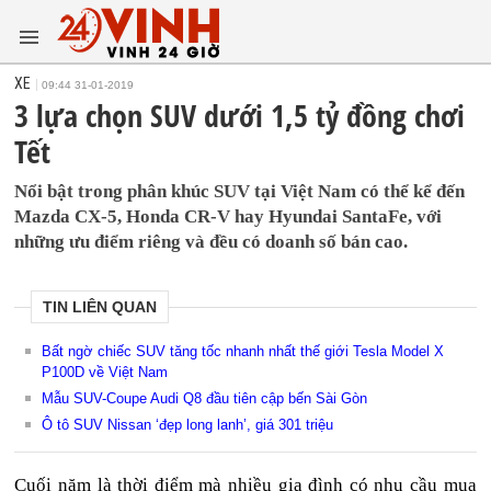
XE
09:44 31-01-2019
3 lựa chọn SUV dưới 1,5 tỷ đồng chơi
Tết
Nổi bật trong phân khúc SUV tại Việt Nam có thể kể đến
Mazda CX-5, Honda CR-V hay Hyundai SantaFe, với
những ưu điểm riêng và đều có doanh số bán cao.
TIN LIÊN QUAN
Bất ngờ chiếc SUV tăng tốc nhanh nhất thế giới Tesla Model X
P100D về Việt Nam
Mẫu SUV-Coupe Audi Q8 đầu tiên cập bến Sài Gòn
Ô tô SUV Nissan ‘đẹp long lanh’, giá 301 triệu
Cuối năm là thời điểm mà nhiều gia đình có nhu cầu mua