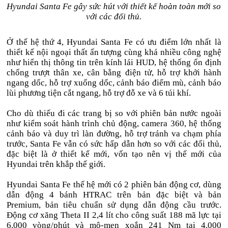
Hyundai Santa Fe gây sức hút với thiết kế hoàn toàn mới so
với các đối thủ.
Ở thế hệ thứ 4, Hyundai Santa Fe có ưu điểm lớn nhất là
thiết kế nội ngoại thất ấn tượng cùng khá nhiều công nghệ
như hiển thị thông tin trên kính lái HUD, hệ thống ổn định
chống trượt thân xe, cân bằng điện tử, hỗ trợ khởi hành
ngang dốc, hỗ trợ xuống dốc, cảnh báo điểm mù, cảnh báo
lùi phương tiện cắt ngang, hỗ trợ đỗ xe và 6 túi khí.
Cho dù thiếu đi các trang bị so với phiên bản nước ngoài
như kiểm soát hành trình chủ động, camera 360, hệ thống
cảnh báo và duy trì làn đường, hỗ trợ tránh va chạm phía
trước, Santa Fe vẫn có sức hấp dẫn hơn so với các đối thủ,
đặc biệt là ở thiết kế mới, vốn tạo nên vị thế mới của
Hyundai trên khắp thế giới.
Hyundai Santa Fe thế hệ mới có 2 phiên bản động cơ, dùng
dẫn động 4 bánh HTRAC trên bản đặc biệt và bản
Premium, bản tiêu chuẩn sử dụng dẫn động cầu trước.
Động cơ xăng Theta II 2,4 lít cho công suất 188 mã lực tại
6.000 vòng/phút và mô-men xoắn 241 Nm tại 4.000