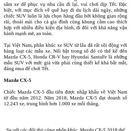
sắm xe để phục vụ nhu cầu đi lại, vui chơi dịp Tết. Đặc
biệt, với mục đích về quê hay đi du lịch dài ngày, những
chiếc SUV luôn là lựa chọn hàng đầu bởi không gian rộng
rãi, thoải mái cho cả gia đình cùng khung cầm cao thích
hợp với nhiều điều kiện địa hình, đi đôi với khả năng vận
hành mạnh mẽ, an toàn.
Tại Việt Nam, phân khúc xe SUV từ lâu đã rất sôi động với
hàng loạt các mẫu xe. Nổi bật trong số đó có thể kể đến
Mazda CX-5, Honda CR-V hay Hyundai SantaFe là những
mẫu SUV với mức giá vừa phải cùng thiết kế khá bắt mắt,
đáng mua để chơi Tết.
Mazda CX-5
Chiếc Mazda CX-5 đầu tiên được nhập khẩu về Việt Nam
từ đầu năm 2012. Năm 2018, Mazda CX-5 đạt doanh số
12.243 xe, trung bình hơn 1.000 xe mỗi tháng.
So với các đối thủ cùng phân khúc, Mazda CX-5 2018 thể