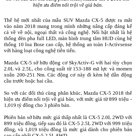
hiện ưu điểm nổi trội về giá bán.
Thế hệ mới nhất của mẫu SUV Mazda CX-5 được ra mắt
vào năm 2018 mang trong mình những nâng cấp đáng kể
cả về về nội, ngoại thất và công nghệ. Nổi bật nhất là hệ
thống đèn pha full LED, màn hình trung tâm HUD cùng hệ
thống 10 loa Bose cao cấp, hệ thống an toàn I-Activsense
với hàng loạt công nghệ tiên tiến.
Mazda CX-5 sở hữu động cơ SkyActiv-G với hai tùy chọn
2.0L và 2.5L, cho công suất từ 153-188 mã lực và momen
xoắn 200-251 Nm. Các động cơ này đi kèm hệ dẫn động
cầu trước hoặc hai cầu.
So với các đối thủ cùng phân khúc, Mazda CX-5 2018 thể
hiện ưu điểm nổi trội về giá bán, với mức giá từ 899 triệu -
1,019 tỷ đồng cho 3 phiên bản.
Phiên bản sở hữu mức giá thấp nhất là CX-5 2.0L 2WD với
899 triệu đồng, tiếp sau đó là CX-5 2.5L 2WD với 999 triệu
đồng, và 1,019 triệu đồng là mức giá dành cho phiên bản
cao cấp nhất CX-5 2.5L AWD.