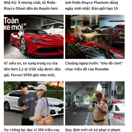
Nhã Kỳ: Ít nhưng chất, từ Rolls-
ảnh Rolls-Royce Phantom đúng
Royce Ghost đến du thuyền hơn
ngày sinh nhật: Bản giới hạn 10
100 tỷ đồng
chiếc toàn cầu, giá quy đổi gần 68
tỷ đồng
47 siêu xe, xe sang trong vụ rửa
Choáng ngợp trước "kho đồ chơi"
tiền hơn 2,2 tỷ USD sắp được đấu
chục triệu đô của Ronaldo
giá: Ferrari SF90 gần như mới,
Rolls-Royce xếp hàng dài
Vợ chồng lục đục vì 300 triệu vay
Quy định mới về xử phạt vi phạm