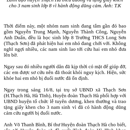
cho 3 nam sinh lớp 8 vì hành động dũng cảm. Ảnh: T.K
Thời điểm này, một nhóm nam sinh đang tắm gần đó bao
gồm Nguyễn Trung Mạnh, Nguyễn Thành Công, Nguyễn
Anh Duẩn, đều là học sinh lớp 8 Trường THCS Long Sơn
(Thạch Sơn) đã phát hiện hai em nhỏ đang chới với. Không
nghĩ ngợi nhiều, các nam sinh lao tới cứu hai em nhỏ đưa
lên bờ.
Ngay sau đó nhiều người dân đã kịp thời có mặt để giúp đỡ,
các em được sơ cứu nên đã thoát khỏi nguy kịch. Hiện, sức
khỏe hai em nhỏ bị đuối nước đã ổn định.
Ngay trong sáng 16/8, tại trụ sở UBND xã Thạch Sơn
(H.Thạch Hà, Hà Tĩnh), Huyện đoàn Thạch Hà phối hợp với
UBND huyện tổ chức lễ tuyên dương, khen thưởng và trao
tặng giấy khen cho 3 nam sinh vì đã có hành động dũng
cảm cứu người bị đuối nước.
Anh Võ Thanh Bình, Bí thư Huyện đoàn Thạch Hà cho biết,