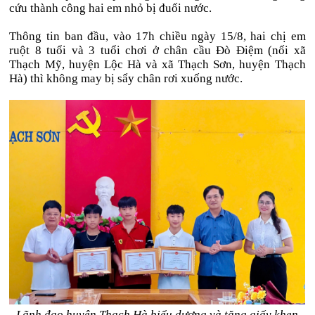
cứu thành công hai em nhỏ bị đuối nước.
Thông tin ban đầu, vào 17h chiều ngày 15/8, hai chị em
ruột 8 tuổi và 3 tuổi chơi ở chân cầu Đò Điệm (nối xã
Thạch Mỹ, huyện Lộc Hà và xã Thạch Sơn, huyện Thạch
Hà) thì không may bị sẩy chân rơi xuống nước.
Lãnh đạo huyện Thạch Hà biểu dương và tặng giấy khen