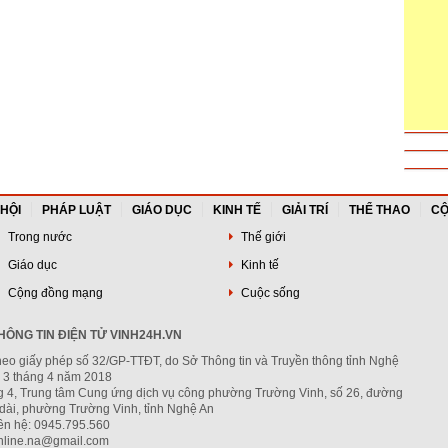
 HỘI
PHÁP LUẬT
GIÁO DỤC
KINH TẾ
GIẢI TRÍ
THỂ THAO
CỘ
Trong nước
Thế giới
Giáo dục
Kinh tế
Cộng đồng mạng
Cuộc sống
ÔNG TIN ĐIỆN TỬ VINH24H.VN
heo giấy phép số 32/GP-TTĐT, do Sở Thông tin và Truyền thông tỉnh Nghệ
 3 tháng 4 năm 2018
ng 4, Trung tâm Cung ứng dịch vụ công phường Trường Vinh, số 26, đường
dài, phường Trường Vinh, tỉnh Nghệ An
iên hệ: 0945.795.560
nline.na@gmail.com