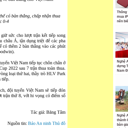
Thông 
thể có bàn thắng, chấp nhận thua
mua iP
c 0-4
nên bi
giữ sức cho lượt trận kết tiếp song
u châu Á, tận dụng triệt để các pha
ể có thêm 2 bàn thắng vào các phút
oodwin).
Nghệ A
 tuyển Việt Nam tiếp tục chôn chân ở
dựng 
 Cup 2022 sau 7 trận thua toàn thua.
Nam Đ
òng loại thứ hai, thầy trò HLV Park
 tiếp.
ch, đội tuyển Việt Nam sẽ tiếp đón
 trận thứ 8, với hi vọng có điểm số
Tác giả: Băng Tâm
Nghệ A
thành
Nguồn tin:
Báo An ninh Thủ đô
bàn gi