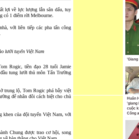
ất lợi về lực lượng lẫn sân dấu, tuy
g có 1 điểm rời Melbourne.
hà, với liên tiếp các pha tấn công
.
ào lưới tuyển Việt Nam
'Giang
Tom Rogic, tiền đạo 28 tuổi Jamie
 đầu tung lưới thủ môn Tấn Trường
ở trung lộ, Tom Rogic phá bẫy việt
rường để nhân đôi cách biệt cho chủ
Huấn H
'giang
cuộc k
Công 
g khen của đội tuyển Việt Nam, với
ành Chung được trao cơ hội, song
ng về bàn thắng cho Việt Nam.