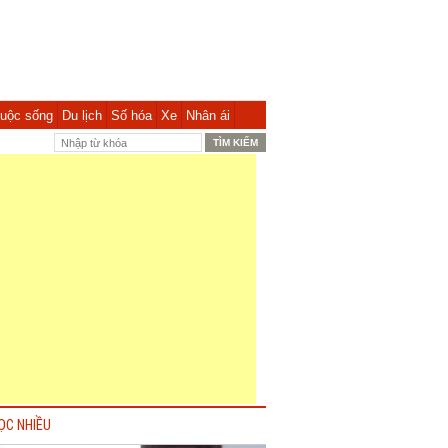
uộc sống
Du lịch
Số hóa
Xe
Nhân ái
ỌC NHIỀU