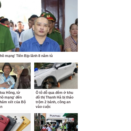
 hồ mạng' Tiến Bịp lãnh 8 năm tù
oa Hồng, từ
Ô tô đỗ qua đêm ở khu
 hồ mạng' đến
đô thị Thanh Hà bị tháo
hám xét của Bộ
trộm 2 bánh, công an
an
vào cuộc