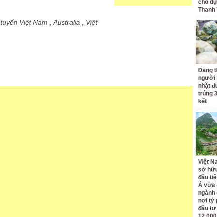
cho dự
Thanh
 tuyển Việt Nam
,
Australia
,
Việt
Đang t
người 
nhặt đ
trúng 
kết
Việt N
sở hữu
đầu ti
Á vừa
ngành d
nơi tỷ
đầu tư
12.000