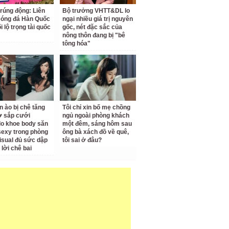
 rúng động: Liên
Bộ trưởng VHTT&DL lo
Bóng đá Hàn Quốc
ngại nhiều giá trị nguyên
ối lộ trọng tài quốc
gốc, nét đặc sắc của
nông thôn đang bị "bê
tông hóa"
n ào bị chê tăng
Tôi chỉ xin bố mẹ chồng
ợ sắp cưới
ngủ ngoài phòng khách
o khoe body săn
một đêm, sáng hôm sau
sexy trong phòng
ông bà xách đồ về quê,
isual đủ sức dập
tôi sai ở đâu?
 lời chê bai