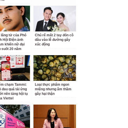
 lãng tử của Phó
Chú rể mất 2 tay đón cô
ch Hội Điện ảnh
dâu vào lễ đường gây
am khiến nữ đại
xúc động
u suốt 20 năm
iểm chạm Tammi:
Loại thực phẩm ngon
i đau quá tải ứng
miệng nhưng âm thầm
ới nền tảng hội tụ
gây hại thận
a Viettel