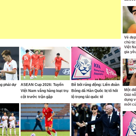
Vẻ đẹp
chủ tị
Việt N
gia yê
g phải dự
ASEAN Cup 2026: Tuyển
Bê bối rúng động: Liên đoàn
Một đ
Việt Nam vắng hàng loạt trụ
Bóng đá Hàn Quốc bị tố hối
Giải nỗ
cột trước trận gặp
lộ trọng tài quốc tế
dụng v
Campuchia
mới củ