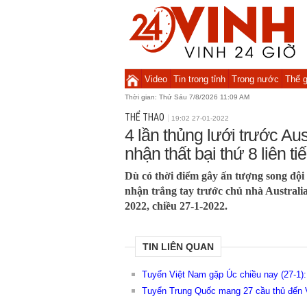
Video
Tin trong tỉnh
Trong nước
Thế g
Thời gian:
Thứ Sáu 7/8/2026 11:09 AM
THỂ THAO
19:02 27-01-2022
4 lần thủng lưới trước Au
nhận thất bại thứ 8 liên ti
Dù có thời điểm gây ấn tượng song đội
nhận trắng tay trước chủ nhà Australi
2022, chiều 27-1-2022.
TIN LIÊN QUAN
Tuyển Việt Nam gặp Úc chiều nay (27-1
Tuyển Trung Quốc mang 27 cầu thủ đến 