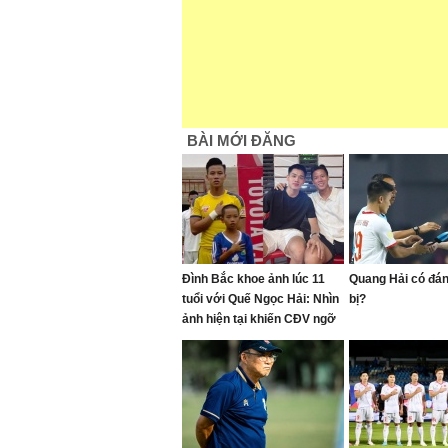
BÀI MỚI ĐĂNG
Đình Bắc khoe ảnh lúc 11
Quang Hải có đán
tuổi với Quế Ngọc Hải: Nhìn
bị?
ảnh hiện tại khiến CĐV ngỡ
ngàng vì dậy thì quá thành
công