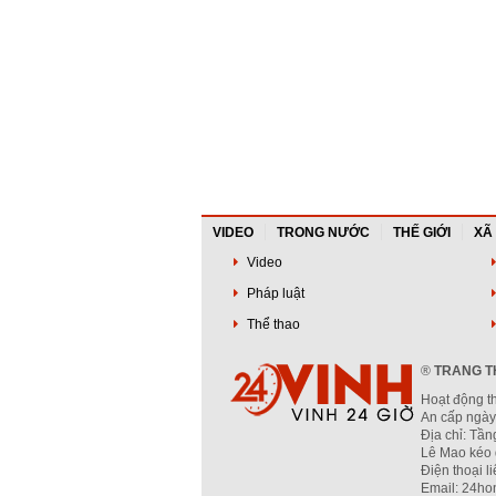
VIDEO
TRONG NƯỚC
THẾ GIỚI
XÃ
Video
Pháp luật
Thể thao
®
TRANG TH
Hoạt động t
An cấp ngày
Địa chỉ: Tầ
Lê Mao kéo 
Điện thoại l
Email: 24ho