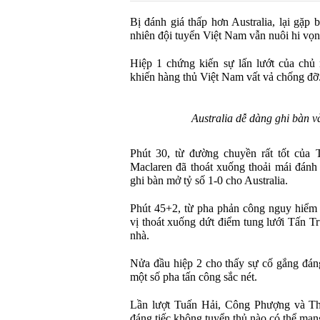
Bị đánh giá thấp hơn Australia, lại gặp b
nhiên đội tuyển Việt Nam vẫn nuôi hi vọn
Hiệp 1 chứng kiến sự lấn lướt của chủ n
khiến hàng thủ Việt Nam vất vả chống đỡ
Australia dễ dàng ghi bàn v
Phút 30, từ đường chuyền rất tốt của 
Maclaren đã thoát xuống thoải mái đánh
ghi bàn mở tỷ số 1-0 cho Australia.
Phút 45+2, từ pha phản công nguy hiểm 
vị thoát xuống dứt điểm tung lưới Tấn T
nhà.
Nửa đầu hiệp 2 cho thấy sự cố gắng đán
một số pha tấn công sắc nét.
Lần lượt Tuấn Hải, Công Phượng và Th
đáng tiếc không tuyển thủ nào có thể ma