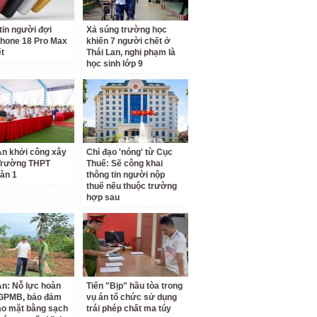
tin người đợi
Xả súng trường học
hone 18 Pro Max
khiến 7 người chết ở
ết
Thái Lan, nghi phạm là
học sinh lớp 9
n khởi công xây
Chỉ đạo 'nóng' từ Cục
Trường THPT
Thuế: Sẽ công khai
àn 1
thông tin người nộp
thuế nếu thuộc trường
hợp sau
n: Nỗ lực hoàn
Tiến "Bịp" hầu tòa trong
 GPMB, bảo đảm
vụ án tổ chức sử dụng
ao mặt bằng sạch
trái phép chất ma túy