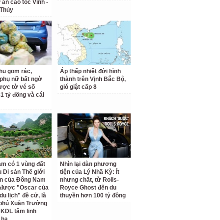
 án cao tốc Vinh -
 Thủy
hu gom rác,
Áp thấp nhiệt đới hình
phụ nữ bất ngờ
thành trên Vịnh Bắc Bộ,
ược tờ vé số
gió giật cấp 8
31 tỷ đồng và cái
am có 1 vùng đất
Nhìn lại dàn phương
 Di sản Thế giới
tiện của Lý Nhã Kỳ: Ít
ên của Đông Nam
nhưng chất, từ Rolls-
 được "Oscar của
Royce Ghost đến du
u lịch" đề cử, là
thuyền hơn 100 tỷ đồng
 phú Xuân Trường
 KDL tâm linh
 ha