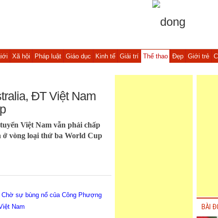
iới
Xã hội
Pháp luật
Giáo dục
Kinh tế
Giải trí
Thể thao
Đẹp
Giới trẻ
C
stralia, ĐT Việt Nam
ếp
 tuyển Việt Nam vẫn phải chấp
a ở vòng loại thứ ba World Cup
): Chờ sự bùng nổ của Công Phượng
Việt Nam
BÀI Đ