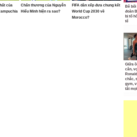
hất của
Chấn thương của Nguyễn
FIFA dàn xếp đưa chung kết
Bê bối
Campuchia
Hiểu Minh hiện ra sao?
World Cup 2030 về
đoàn 
bị tố h
Morocco?
tế
Giữa ồ
cân, v
Ronald
chắc, 
gym, v
tắt mọi