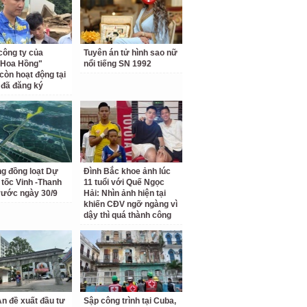
công ty của
Tuyên án tử hình sao nữ
 Hoa Hồng"
nổi tiếng SN 1992
còn hoạt động tại
ỉ đã đăng ký
ng đồng loạt Dự
Đình Bắc khoe ảnh lúc
 tốc Vinh -Thanh
11 tuổi với Quế Ngọc
rước ngày 30/9
Hải: Nhìn ảnh hiện tại
khiến CĐV ngỡ ngàng vì
dậy thì quá thành công
n đề xuất đầu tư
Sập công trình tại Cuba,