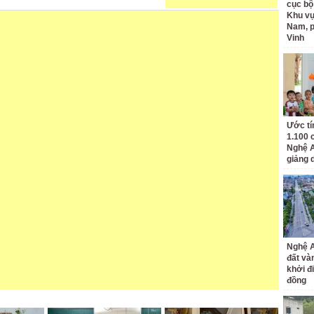
cục bộ
Khu v
Nam, 
Vinh
Ước tí
1.100 
Nghệ A
giảng 
Nghệ A
đất và
khởi đ
đồng