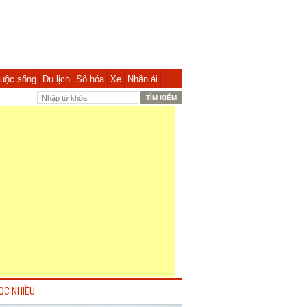
uộc sống
Du lịch
Số hóa
Xe
Nhân ái
ỌC NHIỀU