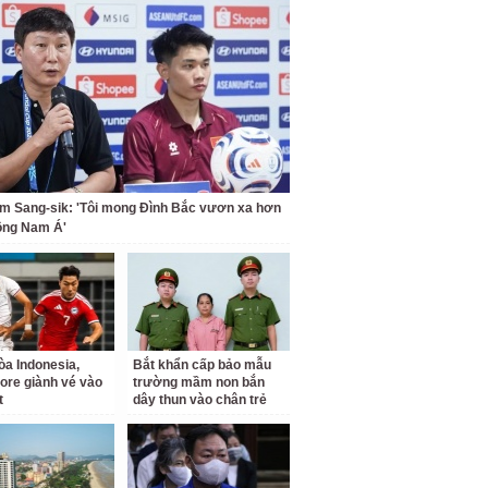
m Sang-sik: 'Tôi mong Đình Bắc vươn xa hơn
ông Nam Á'
a Indonesia,
Bắt khẩn cấp bảo mẫu
ore giành vé vào
trường mầm non bắn
t
dây thun vào chân trẻ