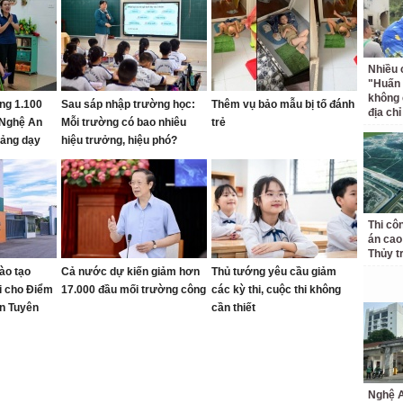
Nhiều 
"Huấn
không 
ng 1.100
Sau sáp nhập trường học:
Thêm vụ bảo mẫu bị tố đánh
địa ch
 Nghệ An
Mỗi trường có bao nhiêu
trẻ
giảng dạy
hiệu trưởng, hiệu phó?
Thi cô
án cao
Thủy t
ào tạo
Cả nước dự kiến giảm hơn
Thủ tướng yêu cầu giảm
ại cho Điểm
17.000 đầu mối trường công
các kỳ thi, cuộc thi không
n Tuyên
cần thiết
Nghệ A