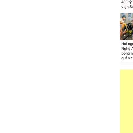
400 tỷ
viện S
Hai ng
Nghệ A
bỏng n
quán c