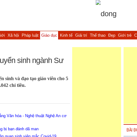
iới
Xã hội
Pháp luật
Giáo dục
Kinh tế
Giải trí
Thể thao
Đẹp
Giới trẻ
C
tuyển sinh ngành Sư
 sinh và đạo tạo giáo viên cho 5
042 chỉ tiêu.
ẳng Văn hóa - Nghệ thuật Nghệ An cơ
g bị bạn đánh dã man
BÀI Đ
ên quan sinh viên mắc Covid-19