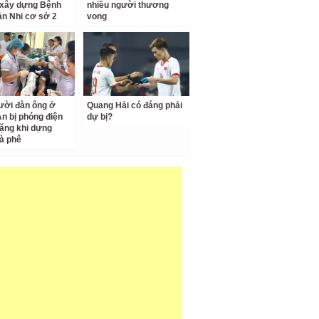
 xây dựng Bệnh
nhiều người thương
ản Nhi cơ sở 2
vong
ười đàn ông ở
Quang Hải có đáng phải
n bị phóng điện
dự bị?
ặng khi dựng
à phê