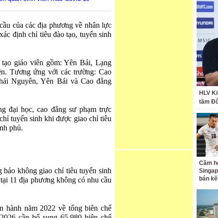
u của các địa phương về nhân lực
xác định chỉ tiêu đào tạo, tuyển sinh
 tạo giáo viên gồm: Yên Bái, Lạng
n. Tương ứng với các trường: Cao
hái Nguyên, Yên Bái và Cao đẳng
HLV Ki
tầm Đ
 đại học, cao đẳng sư phạm trực
ỉ tuyển sinh khi được giao chỉ tiêu
ính phủ.
Cầm hò
áo không giao chỉ tiêu tuyển sinh
Singap
bán kế
 tại 11 địa phương không có nhu cầu
an hành năm 2022 về tổng biên chế
- 2026 cần bổ sung 65.980 biên chế