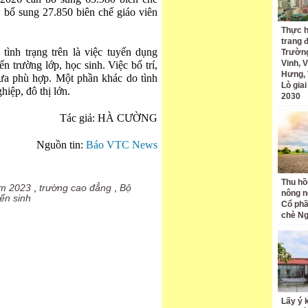
 bổ sung 27.850 biên chế giáo viên
Thực h
trang 
nh trạng trên là việc tuyển dụng
Trường
Vinh, V
n trường lớp, học sinh. Việc bố trí,
Hưng, 
ưa phù hợp. Một phần khác do tình
Lò gia
hiệp, đô thị lớn.
2030
Tác giả: HÀ CƯỜNG
Nguồn tin:
Báo VTC News
Thu hồ
ạm 2023
,
trường cao đẳng
,
Bộ
nông n
yển sinh
Cổ phầ
chè Ng
Lấy ý 