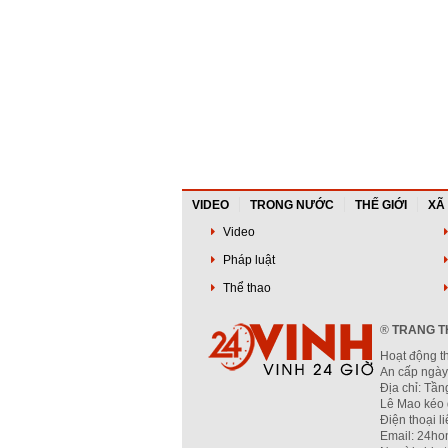
VIDEO
TRONG NƯỚC
THẾ GIỚI
XÃ
Video
Pháp luật
Thể thao
®
TRANG TH
Hoạt động t
An cấp ngày
Địa chỉ: Tầ
Lê Mao kéo 
Điện thoại l
Email: 24ho