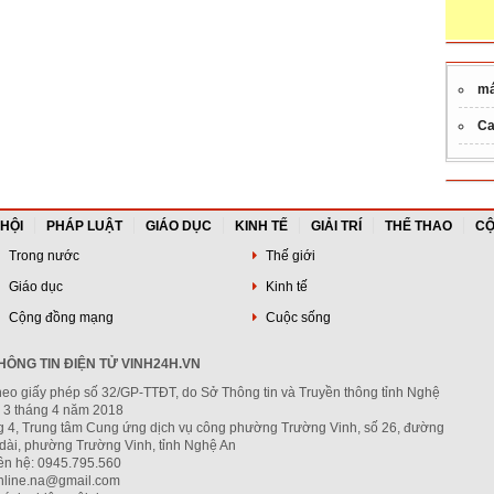
má
Ca
 HỘI
PHÁP LUẬT
GIÁO DỤC
KINH TẾ
GIẢI TRÍ
THỂ THAO
CỘ
Trong nước
Thế giới
Giáo dục
Kinh tế
Cộng đồng mạng
Cuộc sống
ÔNG TIN ĐIỆN TỬ VINH24H.VN
heo giấy phép số 32/GP-TTĐT, do Sở Thông tin và Truyền thông tỉnh Nghệ
 3 tháng 4 năm 2018
ng 4, Trung tâm Cung ứng dịch vụ công phường Trường Vinh, số 26, đường
dài, phường Trường Vinh, tỉnh Nghệ An
iên hệ: 0945.795.560
nline.na@gmail.com