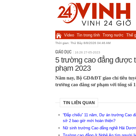
Video
Tin trong tỉnh
Trong nước
Thế g
Thời gian:
Thứ Bảy 8/8/2026 04:46 AM
GIÁO DỤC
16:26 27-05-2023
5 trường cao đẳng được 
phạm 2023
Năm nay, Bộ GD&ĐT giao chỉ tiêu tuyển
trường cao đẳng sư phạm với tổng số 1.
TIN LIÊN QUAN
“Đắp chiếu” 11 năm, Dự án trường Cao đ
sở 2 bao giờ mới hoàn thiện?
Nữ sinh trường Cao đẳng nghề Hải Dươn
Trường cao đẳng ở Nghệ An tìm người li