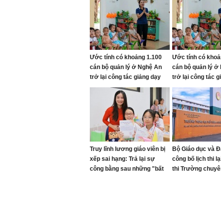
Ước tính có khoảng 1.100
Ước tính có khoả
cán bộ quản lý ở Nghệ An
cán bộ quản lý ở
trở lại công tác giảng dạy
trở lại công tác 
Truy lĩnh lương giáo viên bị
Bộ Giáo dục và Đ
xếp sai hạng: Trả lại sự
công bố lịch thi l
công bằng sau những "bất
thi Trường chuyê
cập"
Quang