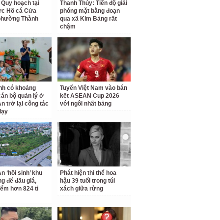
 Quy hoạch tại
Thanh Thủy: Tiến độ giải
ực Hồ cá Cửa
phóng mặt bằng đoạn
phường Thành
qua xã Kim Bảng rất
chậm
nh có khoảng
Tuyển Việt Nam vào bán
cán bộ quản lý ở
kết ASEAN Cup 2026
n trở lại công tác
với ngôi nhất bảng
dạy
n ‘hồi sinh’ khu
Phát hiện thi thể hoa
ng để đấu giá,
hậu 39 tuổi trong túi
iểm hơn 824 tỉ
xách giữa rừng