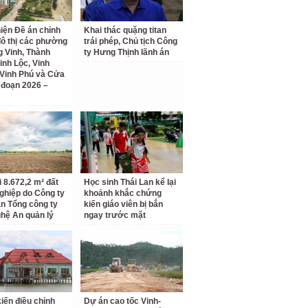
iện Đề án chỉnh
Khai thác quặng titan
đô thị các phường
trái phép, Chủ tịch Công
 Vinh, Thành
ty Hưng Thịnh lãnh án
inh Lộc, Vinh
Vinh Phú và Cửa
i đoạn 2026 –
i 8.672,2 m² đất
Học sinh Thái Lan kể lại
ghiệp do Công ty
khoảnh khắc chứng
n Tổng công ty
kiến giáo viên bị bắn
hệ An quản lý
ngay trước mặt
kiến điều chỉnh
Dự án cao tốc Vinh-