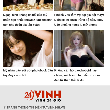
Ngoại hình không tin nổi của mỹ
Phú bà Vbiz làm vợ đại gia dệt may:
nhân đẹp nhất showbiz sau khi sinh
Diện bikini chưa trùng bộ nào, body
con cho thiếu gia tập đoàn
U40 choáng ngợp lu mờ phong
cảnh
Mỹ nhân gây sốt với photobook đầu
Không cần hở bạo, hot girl này
tay đầy cuốn hút
chứng minh sức hấp dẫn chỉ cần
đến từ thần thái là đủ
®
TRANG THÔNG TIN ĐIỆN TỬ VINH24H.VN