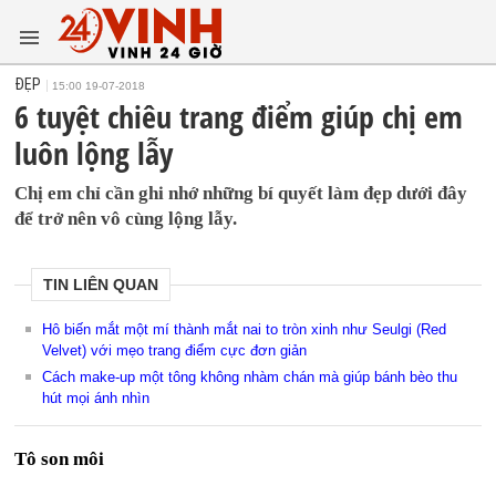
ĐẸP
15:00 19-07-2018
6 tuyệt chiêu trang điểm giúp chị em
luôn lộng lẫy
Chị em chỉ cần ghi nhớ những bí quyết làm đẹp dưới đây
để trở nên vô cùng lộng lẫy.
TIN LIÊN QUAN
Hô biến mắt một mí thành mắt nai to tròn xinh như Seulgi (Red
Velvet) với mẹo trang điểm cực đơn giản
Cách make-up một tông không nhàm chán mà giúp bánh bèo thu
hút mọi ánh nhìn
Tô son môi