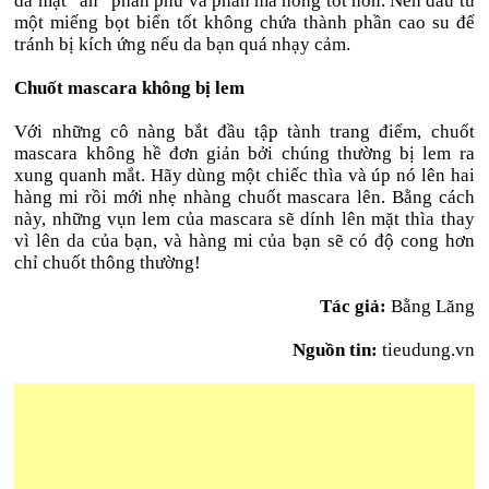
da mặt “ăn” phấn phủ và phấn má hồng tốt hơn. Nên đầu tư
một miếng bọt biển tốt không chứa thành phần cao su để
tránh bị kích ứng nếu da bạn quá nhạy cảm.
Chuốt mascara không bị lem
Với những cô nàng bắt đầu tập tành trang điểm, chuốt
mascara không hề đơn giản bởi chúng thường bị lem ra
xung quanh mắt. Hãy dùng một chiếc thìa và úp nó lên hai
hàng mi rồi mới nhẹ nhàng chuốt mascara lên. Bằng cách
này, những vụn lem của mascara sẽ dính lên mặt thìa thay
vì lên da của bạn, và hàng mi của bạn sẽ có độ cong hơn
chỉ chuốt thông thường!
Tác giả:
Bằng Lăng
Nguồn tin:
tieudung.vn