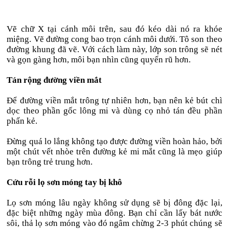
Vẽ chữ X tại cánh môi trên, sau đó kéo dài nó ra khóe
miệng. Vẽ đường cong bao trọn cánh môi dưới. Tô son theo
đường khung đã vẽ. Với cách làm này, lớp son trông sẽ nét
và gọn gàng hơn, môi bạn nhìn cũng quyến rũ hơn.
Tán rộng đường viền mắt
Để đường viền mắt trông tự nhiên hơn, bạn nên kẻ bút chì
dọc theo phần gốc lông mi và dùng cọ nhỏ tán đều phần
phấn kẻ.
Đừng quá lo lắng không tạo được đường viền hoàn hảo, bởi
một chút vết nhòe trên đường kẻ mi mắt cũng là mẹo giúp
bạn trông trẻ trung hơn.
Cứu rỗi lọ sơn móng tay bị khô
Lọ sơn móng lâu ngày không sử dụng sẽ bị đông đặc lại,
đặc biệt những ngày mùa đông. Bạn chỉ cần lấy bát nước
sôi, thả lọ sơn móng vào đó ngâm chừng 2-3 phút chúng sẽ