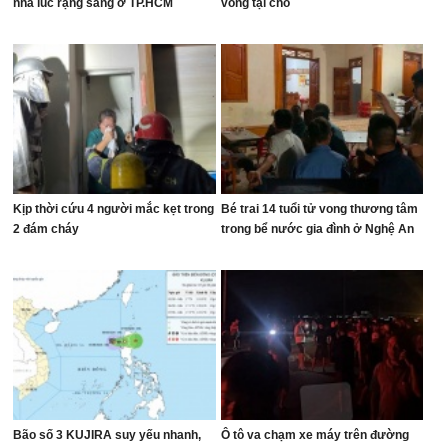
nhà lúc rạng sáng ở TP.HCM
vong tại chỗ
Kịp thời cứu 4 người mắc kẹt trong
Bé trai 14 tuổi tử vong thương tâm
2 đám cháy
trong bể nước gia đình ở Nghệ An
Bão số 3 KUJIRA suy yếu nhanh,
Ô tô va chạm xe máy trên đường