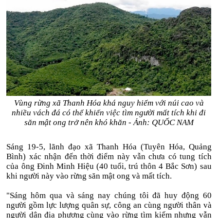
Vùng rừng xã Thanh Hóa khá nguy hiểm với núi cao và
nhiều vách đá có thể khiến việc tìm người mất tích khi đi
săn mật ong trở nên khó khăn - Ảnh: QUỐC NAM
Sáng 19-5, lãnh đạo xã Thanh Hóa (Tuyên Hóa, Quảng
Bình) xác nhận đến thời điểm này vẫn chưa có tung tích
của ông Đinh Minh Hiệu (40 tuổi, trú thôn 4 Bắc Sơn) sau
khi người này vào rừng săn mật ong và mất tích.
"Sáng hôm qua và sáng nay chúng tôi đã huy động 60
người gồm lực lượng quân sự, công an cùng người thân và
người dân địa phương cùng vào rừng tìm kiếm nhưng vẫn