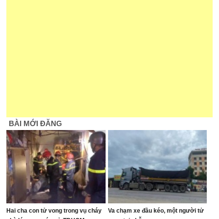
BÀI MỚI ĐĂNG
Hai cha con tử vong trong vụ cháy
Va chạm xe đầu kéo, một người tử