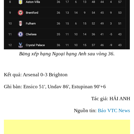
Bảng xếp hạng Ngoại hạng Anh sau vòng 36.
Kết quả: Arsenal 0-3 Brighton
Ghi bàn: Ensico 51', Undav 86', Estupinan 90'+6
Tác giả: HẢI ANH
Nguồn tin:
Báo VTC News