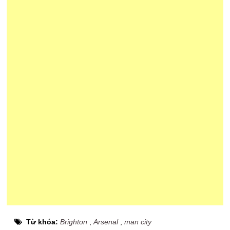
Từ khóa:
Brighton
,
Arsenal
,
man city