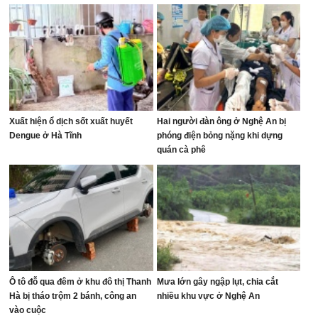
Xuất hiện ổ dịch sốt xuất huyết
Hai người đàn ông ở Nghệ An bị
Dengue ở Hà Tĩnh
phóng điện bỏng nặng khi dựng
quán cà phê
Ô tô đỗ qua đêm ở khu đô thị Thanh
Mưa lớn gây ngập lụt, chia cắt
Hà bị tháo trộm 2 bánh, công an
nhiều khu vực ở Nghệ An
vào cuộc