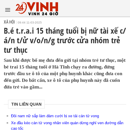
XÃ HỘI
09:44 11-03-2025
B.é t.r.a.i 15 tháng tuổi bị nữ tài xế c/
á/n t/ử v/o/n/g trước cửa nhóm trẻ
tư thục
Sau khi được bố mẹ đưa đến gửi tại nhóm trẻ tư thục, một
bé trai 15 tháng tuổi ở Hà Tĩnh chạy ra đường, đứng
trước đầu xe ô tô của một phụ huynh khác cũng đưa con
đến gửi. Do bất cẩn, xe ô tô của phụ huynh này đã cuốn
đứa trẻ vào gầm...
TIN LIÊN QUAN
Đôi nam nữ sắp làm đám cưới bị xe tải cán tử vong
Xe đầu kéo cán tử vong nhân viên quán dừng nghỉ ven đường dẫn
cao tốc