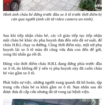
Hình ảnh cháu bé đứng trước đầu xe ô tô trước thời điểm bị
cán qua người (ảnh cắt từ video camera an ninh).
Sau khi tiếp nhận cháu bé, các cô giáo tiếp tục tiếp nhận
một cháu bé khác do phụ huynh đưa đến nên đã sơ suất, để
cháu H.B.L chạy ra đường. Cùng thời điểm này, một nữ phụ
huynh lái xe ô tô màu đỏ cũng vừa đưa con đến để gửi,
xong thì nhấn ga rời đi.
Đúng vào thời điểm cháu H.B.L đang đứng phía trước đầu
xe ô tô, do không để ý nên vị phụ huynh này đã cuốn cháu
bé vào gầm xe ô tô.
Phát hiện sự việc, những người xung quanh đã hô hoán, tập
trung cứu cháu bé ra khỏi gầm xe ô tô. Nạn nhân sau đó
được đưa đi cấp cứu nhưng đã tử vong tại bệnh viện.