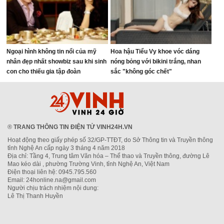
Ngoại hình không tin nổi của mỹ
Hoa hậu Tiểu Vy khoe vóc dáng
nhân đẹp nhất showbiz sau khi sinh
nóng bỏng với bikini trắng, nhan
con cho thiếu gia tập đoàn
sắc "không góc chết"
®
TRANG THÔNG TIN ĐIỆN TỬ VINH24H.VN
Hoạt động theo giấy phép số 32/GP-TTĐT, do Sở Thông tin và Truyền thông
tỉnh Nghệ An cấp ngày 3 tháng 4 năm 2018
Địa chỉ: Tầng 4, Trung tâm Văn hóa – Thể thao và Truyền thông, đường Lê
Mao kéo dài , phường Trường Vinh, tỉnh Nghệ An, Việt Nam
Điện thoại liên hệ: 0945.795.560
Email: 24honline.na@gmail.com
Người chịu trách nhiệm nội dung:
Lê Thị Thanh Huyền