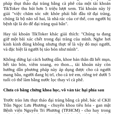
pháp thụt tháo đại tràng bằng cà phê của một tài khoản
TikToker thu hút hơn 5 triệu lượt xem. Tài khoản này lý
giải "việc chăm sóc sức khỏe phải bắt đầu từ đại tràng,
chúng là bộ não số hai, là nhà rác của cơ thể, con người bị
bệnh tật là do để đại tràng quá bẩn".
Hay tài khoản TikToker khác giải thích: "Chúng ta đang
giữ một bãi xác chết trong đại tràng của mình. Nghe hơi
kinh kinh đúng không nhưng thực tế là vậy đó mọi người,
và đặc biệt là người bị táo bón như mình".
Không dừng lại cách hướng dẫn, khoe bản thân đã hết mụn,
hết táo bón, viêm xoang, eo thon..., tài khoản này còn
hướng dẫn phương pháp này áp dụng được cho cả người
mang bầu, người đang bị trĩ, cho cả trẻ em, riêng trẻ dưới 5
tuổi có thể làm bằng nước lọc thay vì cà phê.
Chưa có bằng chứng khoa học, vô vàn tác hại phía sau
Trước trào lưu thụt tháo đại tràng bằng cà phê, bác sĩ CKII
Trần Ngọc Lưu Phương - chuyên khoa tiêu hóa - gan mật
Bệnh viện Nguyễn Tri Phương (TP.HCM) - cho hay trong