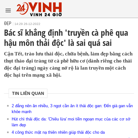
ĐẸP
14:29 26-12-2022
Bác sĩ khẳng định 'truyền cà phê qua
hậu môn thải độc' là sai quá sai
Cận Tết, trào lưu thải độc, chữa bệnh, làm đẹp bằng cách
thụt tháo đại tràng từ cà phê hữu cơ (dành riêng cho thải
độc đại tràng) ngày càng nở rộ là lan truyền một cách
độc hại trên mạng xã hội.
TIN LIÊN QUAN
2 đắng nên ăn nhiều, 3 ngọt cần ăn ít thải độc gan: Đến già gan vẫn
khỏe mạnh
Hút chì thải độc da: 'Chiêu lừa' moi tiền ngoạn mục của các cơ sở
làm đẹp
4 công thức mặt nạ thiên nhiên giúp thải độc cho da