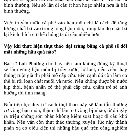
bình thường. Nếu số lần đi cầu ít hơn hoặc nhiều hơn là bất
bình thường.
Việc truyền nước cà phê vào hậu môn chỉ là cách để tăng
lượng chất bã vào trong lòng hậu môn, trong khi đó chất bã
lại kích thích cơ thể chúng ta đi cầu nhiều hơn.
Vậy khi thực hiện thụt tháo đại tràng bằng cà phê sẽ đối
mặt những hậu quả nào?
Bác sĩ Lưu Phương cho hay nếu làm không đúng kỹ thuật
sẽ làm vùng hậu môn bị trầy xước, lở loét, nếu viêm hay
thủng ruột già thì phải mổ cấp cứu. Bên cạnh đó còn làm cơ
thể bị rối loạn chất muối và nước. Nếu không được bù nước
kịp thời, bệnh nhân có thể phải cấp cứu, chậm trễ sẽ ảnh
hưởng tới tính mạng.
Nếu tiếp tục duy trì cách thụt tháo này sẽ làm tổn thương
cơ vòng hậu môn, thậm chí làm cơ vòng bị nhão, từ đó gây
ra triệu chứng són phân không kiểm soát hoặc đi cầu khó
khăn. Nếu vẫn còn thụt tháo thường xuyên, lúc này thành
phản xạ có điều kiện thì những hậu quả trên càng nghiêm