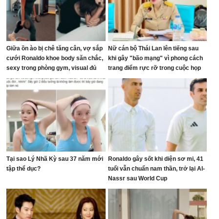
Giữa ồn ào bị chê tăng cân, vợ sắp
Nữ cán bộ Thái Lan lên tiếng sau
cưới Ronaldo khoe body săn chắc,
khi gây "bão mạng" vì phong cách
sexy trong phòng gym, visual đủ
trang điểm rực rỡ trong cuộc họp
sức dập tắt mọi lời chê bai
ngân sách
Tại sao Lý Nhã Kỳ sau 37 năm mới
Ronaldo gây sốt khi diện sơ mi, 41
tập thể dục?
tuổi vẫn chuẩn nam thần, trở lại Al-
Nassr sau World Cup