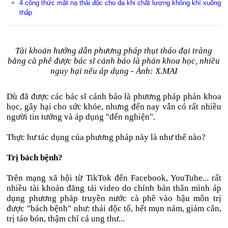
4 công thức mặt nạ thải độc cho da khi chất lượng không khí xuống
thấp
Tài khoản hướng dẫn phương pháp thụt tháo đại tràng
bằng cà phê được bác sĩ cảnh báo là phản khoa học, nhiều
nguy hại nếu áp dụng - Ảnh: X.MAI
Dù đã được các bác sĩ cảnh báo là phương pháp phản khoa
học, gây hại cho sức khỏe, nhưng đến nay vẫn có rất nhiều
người tin tưởng và áp dụng "đến nghiện".
Thực hư tác dụng của phương pháp này là như thế nào?
Trị bách bệnh?
Trên mạng xã hội từ TikTok đến Facebook, YouTube... rất
nhiều tài khoản đăng tải video do chính bản thân mình áp
dụng phương pháp truyền nước cà phê vào hậu môn trị
được "bách bệnh" như: thải độc tố, hết mụn nám, giảm cân,
trị táo bón, thậm chí cả ung thư...