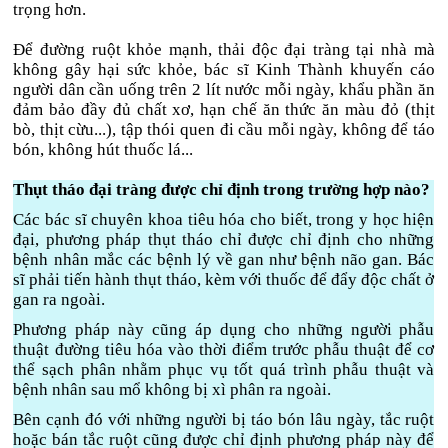
trọng hơn.
Để đường ruột khỏe mạnh, thải độc đại tràng tại nhà mà
không gây hại sức khỏe, bác sĩ Kinh Thành khuyến cáo
người dân cần uống trên 2 lít nước mỗi ngày, khẩu phần ăn
đảm bảo đầy đủ chất xơ, hạn chế ăn thức ăn màu đỏ (thịt
bò, thịt cừu...), tập thói quen đi cầu mỗi ngày, không để táo
bón, không hút thuốc lá...
Thụt tháo đại tràng được chỉ định trong trường hợp nào?
Các bác sĩ chuyên khoa tiêu hóa cho biết, trong y học hiện
đại, phương pháp thụt tháo chỉ được chỉ định cho những
bệnh nhân mắc các bệnh lý về gan như bệnh não gan. Bác
sĩ phải tiến hành thụt tháo, kèm với thuốc để đẩy độc chất ở
gan ra ngoài.
Phương pháp này cũng áp dụng cho những người phẫu
thuật đường tiêu hóa vào thời điểm trước phẫu thuật để cơ
thể sạch phân nhằm phục vụ tốt quá trình phẫu thuật và
bệnh nhân sau mổ không bị xì phân ra ngoài.
Bên cạnh đó với những người bị táo bón lâu ngày, tắc ruột
hoặc bán tắc ruột cũng được chỉ định phương pháp này để