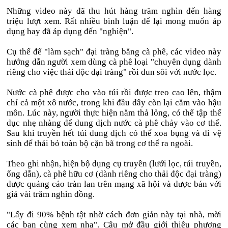
Những video này đã thu hút hàng trăm nghìn đến hàng
triệu lượt xem. Rất nhiều bình luận để lại mong muốn áp
dụng hay đã áp dụng đến "nghiện".
Cụ thể để "làm sạch" đại tràng bằng cà phê, các video này
hướng dẫn người xem dùng cà phê loại "chuyên dụng dành
riêng cho việc thải độc đại tràng" rồi đun sôi với nước lọc.
Nước cà phê được cho vào túi rồi được treo cao lên, thậm
chí cả một xô nước, trong khi đầu dây còn lại cắm vào hậu
môn. Lúc này, người thực hiện nằm thả lỏng, có thể tập thể
dục nhẹ nhàng để dung dịch nước cà phê chảy vào cơ thể.
Sau khi truyền hết túi dung dịch có thể xoa bụng và đi vệ
sinh để thải bỏ toàn bộ cặn bã trong cơ thể ra ngoài.
Theo ghi nhận, hiện bộ dụng cụ truyền (lưới lọc, túi truyền,
ống dẫn), cà phê hữu cơ (dành riêng cho thải độc đại tràng)
được quảng cáo tràn lan trên mạng xã hội và được bán với
giá vài trăm nghìn đồng.
"Lấy đi 90% bệnh tật nhờ cách đơn giản này tại nhà, mời
các bạn cùng xem nha". Câu mở đầu giới thiệu phương