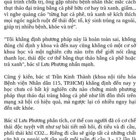
quá trình chữa trị, ông gặp nhiều bệnh nhân thắc mắc cách
thụt tháo đại tràng bằng cà phê hữu cơ hay trà xanh, giấm...
vì nghe quảng cáo "từng hạt cà phê, trà xanh sẽ kích thích
mọi ngóc ngách ruột để thải độc tố, ký sinh trùng ra ngoài,
giúp trị nhiều bệnh, khỏe và trẻ".
"Tôi khẳng định phương pháp này là hoàn toàn sai, không
đúng chỉ định y khoa và đến nay cũng không có một cơ sở
khoa học và một nghiên cứu nào trên thế giới nói rằng
thanh lọc, thải độc cơ thể bằng thụt tháo bằng cà phê hoặc
trà xanh", bác sĩ Lưu Phương nhấn mạnh.
Cùng ý kiến, bác sĩ Trần Kinh Thành (khoa nội tiêu hóa
Bệnh viện Nhân dân 115, TP.HCM) khẳng định đến nay y
học chưa có bất kỳ nghiên cứu nào chứng minh phương
pháp thụt tháo đại tràng bằng cà phê như lời đồn thổi trên
mạng xã hội có hiệu quả, mà ngược lại có nhiều nguy hại
đến sức khỏe.
Bác sĩ Lưu Phương phân tích, cơ thể con người đã có cơ chế
thải độc tuyệt vời như sự bài tiết mồ hôi, đi tiểu và đi cầu,
phổi thải khí CO2... Riêng đi cầu sẽ giúp tất cả những chất
cặn bã ra ngoài với tần suất mỗi tuần đi cầu 3 - 12 lần là