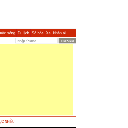
uộc sống
Du lịch
Số hóa
Xe
Nhân ái
ỌC NHIỀU