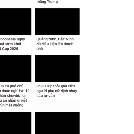
thống Trump
Indonesia nguy
Quảng Ninh, Bắc Ninh
loại sớm khỏi
đủ điều kiện lên thành
 Cup 2026
phố
am có phó chủ
CSGT kịp thời giải cứu
p đoàn nghỉ hát 10
người phụ nữ định nhảy
hán showbiz lui
cầu tự vẫn
g an nhàn ở biệt
hìn mét vuông