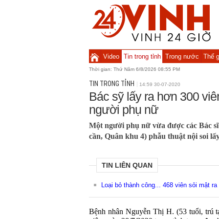
Video
Tin trong tỉnh
Trong nước
Thế g
Thời gian:
Thứ Năm 6/8/2026 08:55 PM
TIN TRONG TỈNH
14:59 30-07-2020
Bác sỹ lấy ra hơn 300 viên
người phụ nữ
Một người phụ nữ vừa được các Bác s
cần, Quân khu 4) phẫu thuật nội soi lấy
TIN LIÊN QUAN
Loại bỏ thành công... 468 viên sỏi mật r
Bệnh nhân Nguyễn Thị H. (53 tuổi, trú 