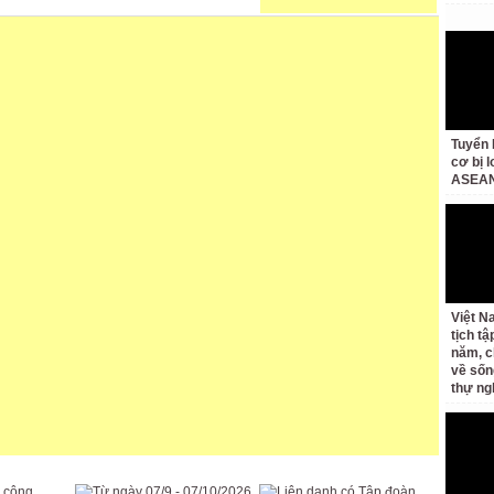
Tuyển 
cơ bị 
ASEAN
Việt N
tịch tậ
năm, c
về sốn
thự ng