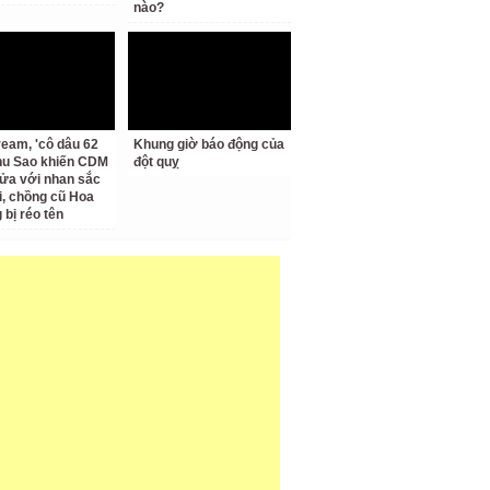
nào?
ream, 'cô dâu 62
Khung giờ báo động của
Thu Sao khiến CDM
đột quỵ
ửa với nhan sắc
ại, chồng cũ Hoa
bị réo tên