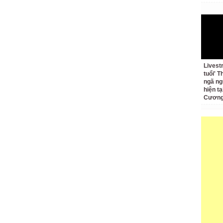
Livest
tuổi' 
ngã ng
hiện t
Cương 