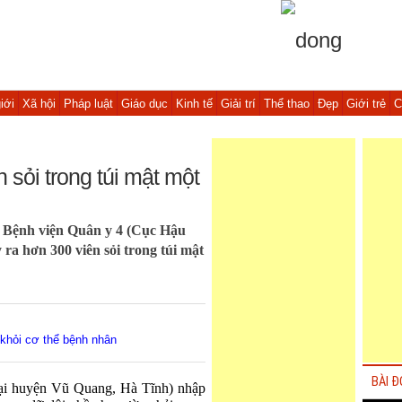
iới
Xã hội
Pháp luật
Giáo dục
Kinh tế
Giải trí
Thể thao
Đẹp
Giới trẻ
C
 sỏi trong túi mật một
ĩ Bệnh viện Quân y 4 (Cục Hậu
 ra hơn 300 viên sỏi trong túi mật
a khỏi cơ thể bệnh nhân
BÀI Đ
tại huyện Vũ Quang, Hà Tĩnh) nhập