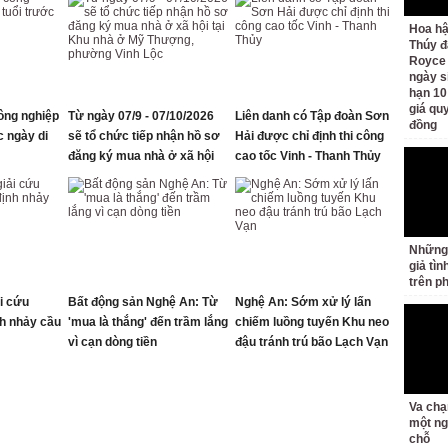
Hoa h
Thúy đ
Royce
ngày s
hạn 10
giá quy
ông nghiệp
Từ ngày 07/9 - 07/10/2026
Liên danh có Tập đoàn Sơn
đồng
c ngày di
sẽ tổ chức tiếp nhận hồ sơ
Hải được chỉ định thi công
đăng ký mua nhà ở xã hội
cao tốc Vinh - Thanh Thủy
tại Khu nhà ở Mỹ Thượng,
phường Vinh Lộc
Những
giả tìn
trên p
i cứu
Bất động sản Nghệ An: Từ
Nghệ An: Sớm xử lý lấn
h nhảy cầu
'mua là thắng' đến trầm lắng
chiếm luồng tuyến Khu neo
vì cạn dòng tiền
đậu tránh trú bão Lạch Vạn
Va chạ
một ng
chỗ