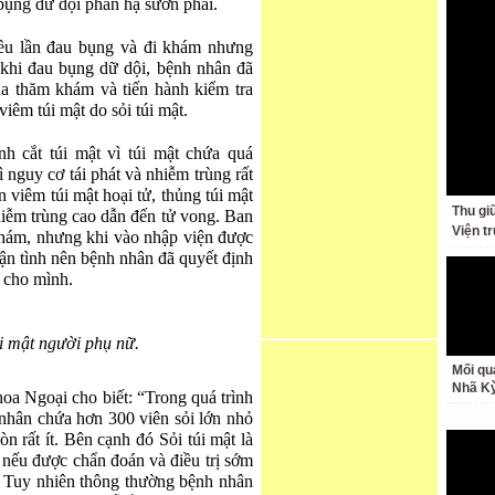
 bụng dữ dội phần hạ sườn phải.
iều lần đau bụng và đi khám nhưng
khi đau bụng dữ dội, bệnh nhân đã
ua thăm khám và tiến hành kiểm tra
iêm túi mật do sỏi túi mật.
h cắt túi mật vì túi mật chứa quá
hì nguy cơ tái phát và nhiễm trùng rất
 viêm túi mật hoại tử, thủng túi mật
Thu giữ
hiễm trùng cao dẫn đến tử vong. Ban
Viện t
khám, nhưng khi vào nhập viện được
tận tình nên bệnh nhân đã quyết định
t cho mình.
úi mật người phụ nữ.
Mối qu
Nhã K
a Ngoại cho biết: “Trong quá trình
 nhân chứa hơn 300 viên sỏi lớn nhỏ
n rất ít. Bên cạnh đó Sỏi túi mật là
nếu được chẩn đoán và điều trị sớm
n. Tuy nhiên thông thường bệnh nhân