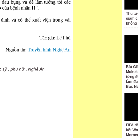
 đau bụng và dễ lầm tưởng tới các
p của bệnh nhân H”.
Thủ tư
giảm cá
định và có thể xuất viện trong vài
không 
Tác giả: Lê Phú
Nguồn tin:
Truyền hình Nghệ An
Bắt Gi
c sỹ
,
phụ nữ
,
Nghệ An
Mekolo
từng đ
làm đư
Bắc N
FIFA d
kết Wo
Moroc