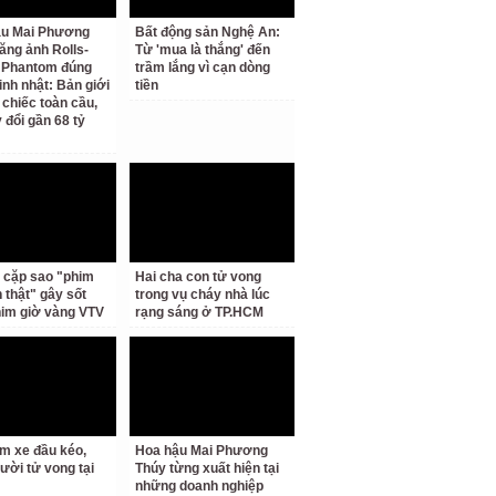
ậu Mai Phương
Bất động sản Nghệ An:
ăng ảnh Rolls-
Từ 'mua là thắng' đến
 Phantom đúng
trầm lắng vì cạn dòng
inh nhật: Bản giới
tiền
 chiếc toàn cầu,
 đổi gần 68 tỷ
 cặp sao "phim
Hai cha con tử vong
h thật" gây sốt
trong vụ cháy nhà lúc
him giờ vàng VTV
rạng sáng ở TP.HCM
m xe đầu kéo,
Hoa hậu Mai Phương
ười tử vong tại
Thúy từng xuất hiện tại
những doanh nghiệp