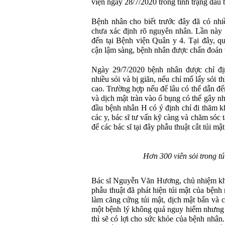
viện ngày 28/7/2020 trong tình trạng đau
Bệnh nhân cho biết trước đây đã có nh
chưa xác định rõ nguyên nhân. Lần này 
đến tại Bệnh viện Quân y 4. Tại đây, q
cận lậm sàng, bệnh nhân được chẩn đoán v
Ngày 29/7/2020 bệnh nhân được chỉ địn
nhiều sỏi và bị giãn, nếu chỉ mổ lấy sỏi t
cao. Trường hợp nếu để lâu có thể dẫn đến
và dịch mật tràn vào ổ bụng có thể gây n
đầu bệnh nhân H có ý định chỉ đi thăm 
các y, bác sĩ tư vấn kỹ càng và chăm sóc 
để các bác sĩ tại đây phẫu thuật cắt túi mậ
Hơn 300 viên sỏi trong t
Bác sĩ Nguyễn Văn Hương, chủ nhiệm kho
phẫu thuật đã phát hiện túi mật của bệnh
làm căng cứng túi mật, dịch mật bẩn và cò
một bệnh lý không quá nguy hiểm nhưng 
thì sẽ có lợi cho sức khỏe của bệnh nhâ