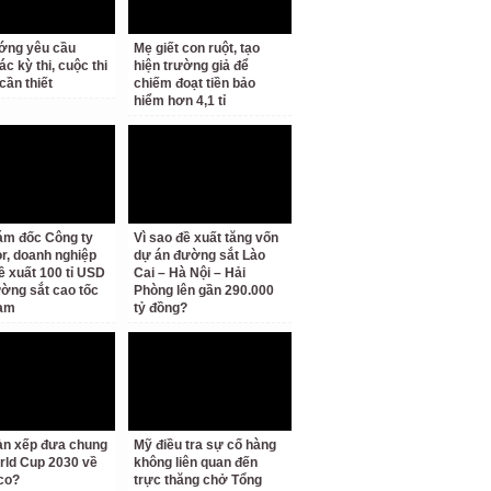
ớng yêu cầu
Mẹ giết con ruột, tạo
c kỳ thi, cuộc thi
hiện trường giả để
cần thiết
chiếm đoạt tiền bảo
hiểm hơn 4,1 tỉ
ám đốc Công ty
Vì sao đề xuất tăng vốn
r, doanh nghiệp
dự án đường sắt Lào
ề xuất 100 tỉ USD
Cai – Hà Nội – Hải
ờng sắt cao tốc
Phòng lên gần 290.000
am
tỷ đồng?
àn xếp đưa chung
Mỹ điều tra sự cố hàng
rld Cup 2030 về
không liên quan đến
co?
trực thăng chở Tổng