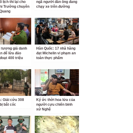
 lịch thi lại cho
ngã người đàn ông đang
hi Trường chuyên
chạy xe trên đường
 Quang
i tượng giả danh
Hàn Quốc: 17 nhà hàng
n để lừa đảo
đạt Michelin vi phạm an
đoạt 400 triệu
toàn thực phẩm
a: Giải cứu 308
Ký ức thời hoa lửa của
bị bắt cóc
người cựu chiến binh
xứ Nghệ