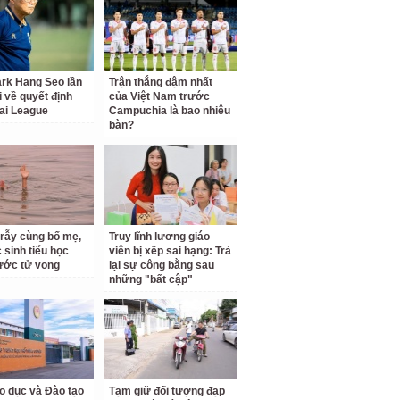
rk Hang Seo lần
Trận thắng đậm nhất
i về quyết định
của Việt Nam trước
ai League
Campuchia là bao nhiêu
bàn?
 rẫy cùng bố mẹ,
Truy lĩnh lương giáo
 sinh tiểu học
viên bị xếp sai hạng: Trả
ước tử vong
lại sự công bằng sau
những "bất cập"
o dục và Đào tạo
Tạm giữ đối tượng đạp