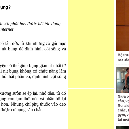
 bụng?
h với phát huy được hết tác dụng.
nternet
 có lâu đời, từ khi những cô gái mặc
 nịt bụng để định hình cột sống và
Bộ trư
nét đặ
yện có thể giúp bụng giảm ít nhất từ
đai nịt bụng không có chức năng làm
à bó thắt phần eo, định hình cột sống
xương sườn sẽ ép lại, nhỏ dần, từ đó
Giữa ồ
bụng còn tạm thời nén và phân bố lại
cân, v
 hơn. Nhưng chỉ phụ thuộc vào đeo
Ronald
 được cơ bụng săn chắc.
chắc, 
gym, v
tắt mọi