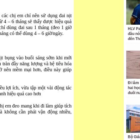
 các chị em chỉ nên sử dụng đai nịt
từ 4 – 6 tháng sẽ thấy được hiệu quả
hỉ dùng đai sau 1 tháng (đeo 1 giờ
HLV Pa
tháng có thể dùng 4 – 6 giờ/ngày.
đầu nó
đến Th
ịt bụng vào buổi sáng sớm khi mới
 tràn đầy năng lượng và hệ tiêu hóa
rở nên mềm mại hơn, điều này giúp
Đi làm
u lợi ích, vừa tập một vài động tác
hai học
đuối n
ạnh hiệu quả cao hơn
hị em đeo mang khi đi làm giúp tích
à không cần phải vận động nhiều,
Bộ Giá