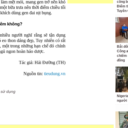
y làm mệt mỏi, mang gen trở nên khó
công bố
Điểm t
một bữa trưa nên thời điểm chiều tối
Tuyên
hích dùng gen đai nịt bụng.
 đêm không?
nhiều người nghĩ rằng sẽ tận dụng
 eo thon dáng đẹp, Tuy nhiên có rất
, một trong những hạn chế đó chính
Bắt đố
ngủ ngon hoàn hảo dược.
Công a
chiếm 
đồng
Tác giả: Hải Đường (TH)
Nguồn tin:
tieudung.vn
,
sử dụng
Nigeri
người 