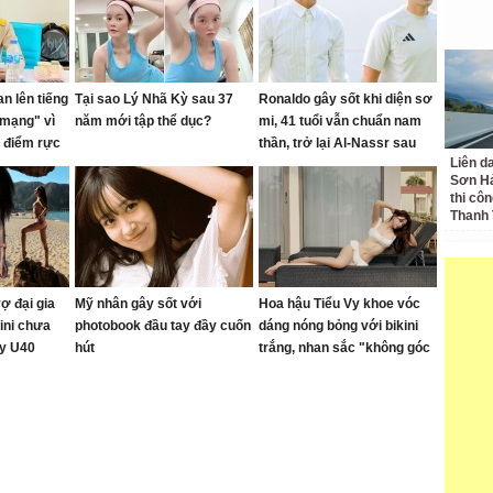
n lên tiếng
Tại sao Lý Nhã Kỳ sau 37
Ronaldo gây sốt khi diện sơ
 mạng" vì
năm mới tập thể dục?
mi, 41 tuổi vẫn chuẩn nam
 điểm rực
thần, trở lại Al-Nassr sau
Liên d
p ngân
World Cup
Sơn Hả
thi côn
Thanh
ợ đại gia
Mỹ nhân gây sốt với
Hoa hậu Tiểu Vy khoe vóc
ini chưa
photobook đầu tay đầy cuốn
dáng nóng bỏng với bikini
dy U40
hút
trắng, nhan sắc "không góc
mờ phong
chết"