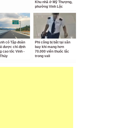
Khu nhà ở Mỹ Thượng,
phường Vinh Lộc
anh có Tập đoàn
Phi công bị bắt tại sân
i được chỉ định
bay khi mang hơn
g cao tốc Vinh -
70.000 viên thuốc lắc
 Thủy
trong vali