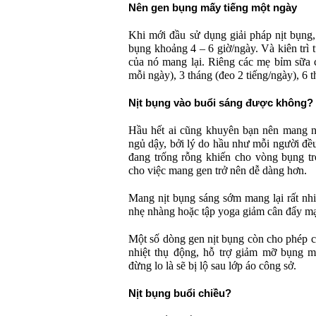
Nên gen bụng mấy tiếng một ngày
Khi mới đầu sử dụng giải pháp nịt bụng,
bụng khoảng 4 – 6 giờ/ngày. Và kiên trì 
của nó mang lại. Riêng các mẹ bỉm sữa c
mỗi ngày), 3 tháng (đeo 2 tiếng/ngày), 6 
Nịt bụng vào buổi sáng được không?
Hầu hết ai cũng khuyên bạn nên mang n
ngủ dậy, bởi lý do hầu như mỗi người đều
đang trống rỗng khiến cho vòng bụng t
cho việc mang gen trở nên dễ dàng hơn.
Mang nịt bụng sáng sớm mang lại rất nhiề
nhẹ nhàng hoặc tập yoga giảm cân đẩy m
Một số dòng gen nịt bụng còn cho phép c
nhiệt thụ động, hỗ trợ giảm mỡ bụng m
đừng lo là sẽ bị lộ sau lớp áo công sở.
Nịt bụng buổi chiều?