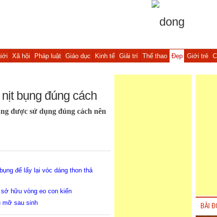
iới
Xã hội
Pháp luật
Giáo dục
Kinh tế
Giải trí
Thể thao
Đẹp
Giới trẻ
C
 nịt bụng đúng cách
húng được sử dụng đúng cách nên
bụng để lấy lại vóc dáng thon thả
 sở hữu vòng eo con kiến
êu mỡ sau sinh
BÀI Đ