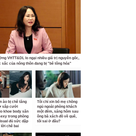
ởng VHTT&DL lo ngại nhiều giá trị nguyên gốc,
c sắc của nông thôn đang bị "bê tông hóa"
n ào bị chê tăng
Tôi chỉ xin bố mẹ chồng
ợ sắp cưới
ngủ ngoài phòng khách
o khoe body săn
một đêm, sáng hôm sau
sexy trong phòng
ông bà xách đồ về quê,
isual đủ sức dập
tôi sai ở đâu?
 lời chê bai