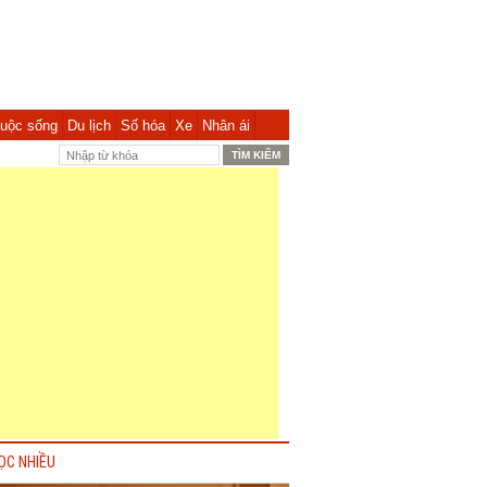
uộc sống
Du lịch
Số hóa
Xe
Nhân ái
ỌC NHIỀU