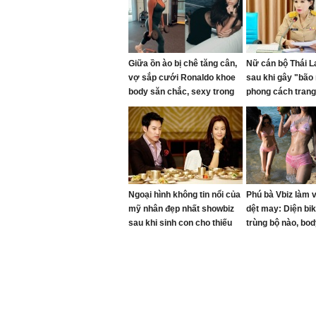
Giữa ồn ào bị chê tăng cân,
Nữ cán bộ Thái La
vợ sắp cưới Ronaldo khoe
sau khi gây "bão
body săn chắc, sexy trong
phong cách trang
phòng gym, visual đủ sức
rỡ trong cuộc họ
dập tắt mọi lời chê bai
sách
Ngoại hình không tin nổi của
Phú bà Vbiz làm v
mỹ nhân đẹp nhất showbiz
dệt may: Diện bik
sau khi sinh con cho thiếu
trùng bộ nào, bo
gia tập đoàn
choáng ngợp lu 
cảnh