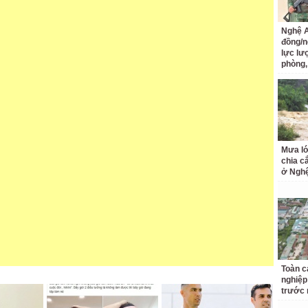
Nghệ A
đồng/n
lực lư
phòng,
Mưa lớ
chia c
ở Ngh
Toàn c
nghiệp
trước 