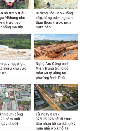
n hỗ trợ 5 triệu
Đường độc đạo xuống
gười/tháng cho
cấp, hàng trăm hộ dân
ợng trực tiếp
thấp thỏm trước mùa
 chống ma túy
mưa bão
n gây ngập lụt,
Nghệ An: Công trình
ắt nhiều khu vực
Miền Trung trúng gói
ệ An
thầu 60 tỷ đồng tại
phường Vinh Phú
ảnh cụm công
Từ ngày 07/9 -
 20 năm tuổi
07/10/2026 sẽ tổ chức
ngày di dời
tiếp nhận hồ sơ đăng ký
mua nhà ở xã hội tại