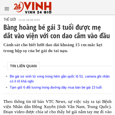
THẾ GIỚI
14:04 28-08-2025
Bàng hoàng bé gái 3 tuổi được mẹ
dắt vào viện với con dao cắm vào đầu
Cảnh sát cho biết lưỡi dao dài khoảng 15 cm mắc kẹt
trong hộp sọ của bé gái do tai nạn.
TIN LIÊN QUAN
Bé gái sơ sinh tử vong trong hẻm gần quốc lộ 51, camera ghi nhận
có ô tô khả nghi
Tạm giữ 6 đối tượng trong đường dây mua bán bé gái 13 tuổi
Theo thông tin từ báo VTC News, sự việc xảy ra tại Bệnh
viện Nhân dân Đông Xuyên (tỉnh Vân Nam, Trung Quốc).
Đoạn video được chia sẻ cho thấy bé gái nắm tay mẹ đi vào