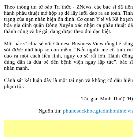
Theo thông tin từ báo Tri thức - ZNews, các bác sĩ đã tiến
hành phẫu thuật mở hộp sọ để lấy lưỡi dao ra an toàn. Tình
trạng của nạn nhân hiện ổn định. Cơ quan Y tế và Kế hoạch
hóa gia đình quận Đông Xuyên xác nhận ca phẫu thuật đã
thành công và bé gái đang được theo dõi đặc biệt.
Một bác sĩ chia sẻ với Chinese Business View rằng bé sống
sót được nhờ hộp sọ còn mềm. “Nếu người mẹ cố tình rút
dao ra một cách liều lĩnh, nguy cơ sẽ rất lớn. Hành động
đúng đắn là đưa bé đến bệnh viện ngay lập tức”, bác sĩ
nhấn mạnh.
Cảnh sát kết luận đây là một tai nạn và không có dấu hiệu
phạm tội.
Tác giả: Minh Thư (TH)
Nguồn tin:
phunusuckhoe.giadinhonline.vn