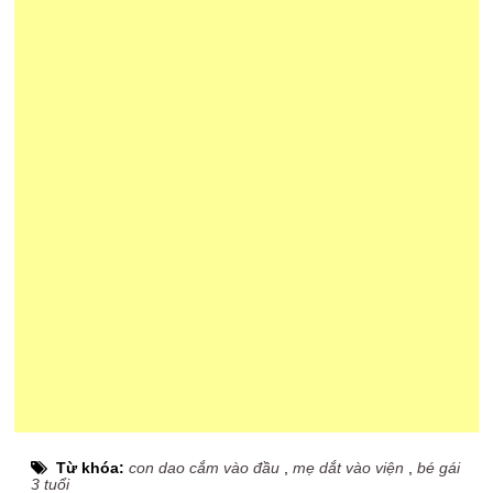
Từ khóa:
con dao cắm vào đầu
,
mẹ dắt vào viện
,
bé gái
3 tuổi