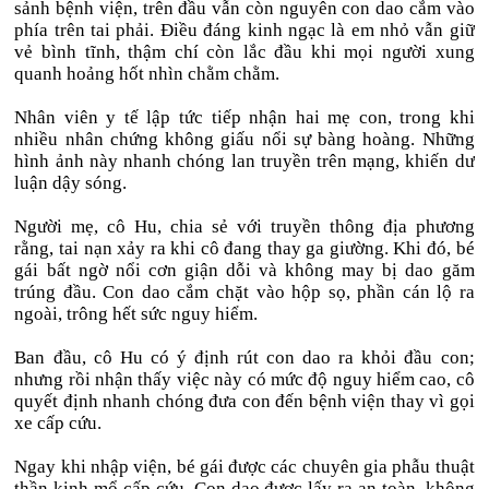
sảnh bệnh viện, trên đầu vẫn còn nguyên con dao cắm vào
phía trên tai phải. Điều đáng kinh ngạc là em nhỏ vẫn giữ
vẻ bình tĩnh, thậm chí còn lắc đầu khi mọi người xung
quanh hoảng hốt nhìn chằm chằm.
Nhân viên y tế lập tức tiếp nhận hai mẹ con, trong khi
nhiều nhân chứng không giấu nổi sự bàng hoàng. Những
hình ảnh này nhanh chóng lan truyền trên mạng, khiến dư
luận dậy sóng.
Người mẹ, cô Hu, chia sẻ với truyền thông địa phương
rằng, tai nạn xảy ra khi cô đang thay ga giường. Khi đó, bé
gái bất ngờ nổi cơn giận dỗi và không may bị dao găm
trúng đầu. Con dao cắm chặt vào hộp sọ, phần cán lộ ra
ngoài, trông hết sức nguy hiểm.
Ban đầu, cô Hu có ý định rút con dao ra khỏi đầu con;
nhưng rồi nhận thấy việc này có mức độ nguy hiểm cao, cô
quyết định nhanh chóng đưa con đến bệnh viện thay vì gọi
xe cấp cứu.
Ngay khi nhập viện, bé gái được các chuyên gia phẫu thuật
thần kinh mổ cấp cứu. Con dao được lấy ra an toàn, không