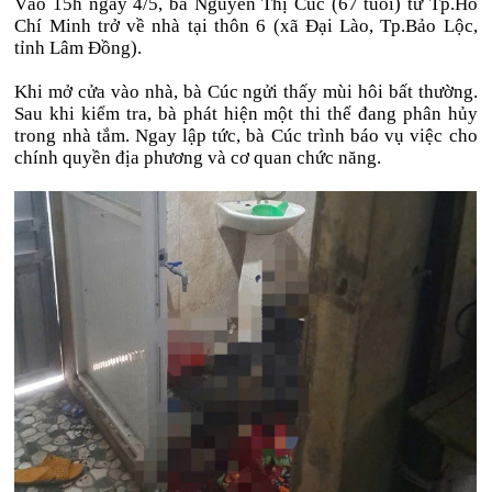
Vào 15h ngày 4/5, bà Nguyễn Thị Cúc (67 tuổi) từ Tp.Hồ
Chí Minh trở về nhà tại thôn 6 (xã Đại Lào, Tp.Bảo Lộc,
tỉnh Lâm Đồng).
Khi mở cửa vào nhà, bà Cúc ngửi thấy mùi hôi bất thường.
Sau khi kiểm tra, bà phát hiện một thi thể đang phân hủy
trong nhà tắm. Ngay lập tức, bà Cúc trình báo vụ việc cho
chính quyền địa phương và cơ quan chức năng.