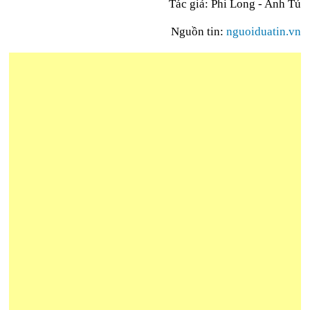
Tác giả: Phi Long - Anh Tú
Nguồn tin:
nguoiduatin.vn