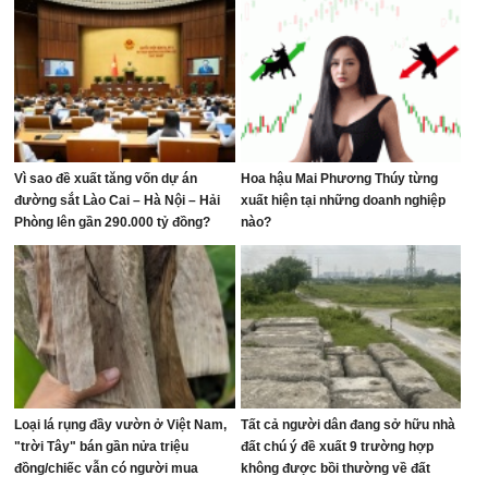
Vì sao đề xuất tăng vốn dự án
Hoa hậu Mai Phương Thúy từng
đường sắt Lào Cai – Hà Nội – Hải
xuất hiện tại những doanh nghiệp
Phòng lên gần 290.000 tỷ đồng?
nào?
Loại lá rụng đầy vườn ở Việt Nam,
Tất cả người dân đang sở hữu nhà
"trời Tây" bán gần nửa triệu
đất chú ý đề xuất 9 trường hợp
đồng/chiếc vẫn có người mua
không được bồi thường về đất