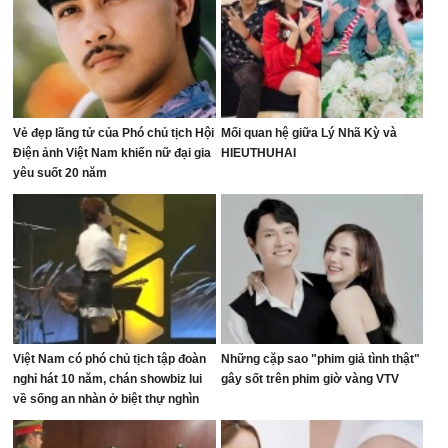
Vẻ đẹp lãng tử của Phó chủ tịch Hội
Mối quan hệ giữa Lý Nhã Kỳ và
Điện ảnh Việt Nam khiến nữ đại gia
HIEUTHUHAI
yêu suốt 20 năm
Việt Nam có phó chủ tịch tập đoàn
Những cặp sao "phim giả tình thật"
nghỉ hát 10 năm, chán showbiz lui
gây sốt trên phim giờ vàng VTV
về sống an nhàn ở biệt thự nghìn
mét vuông