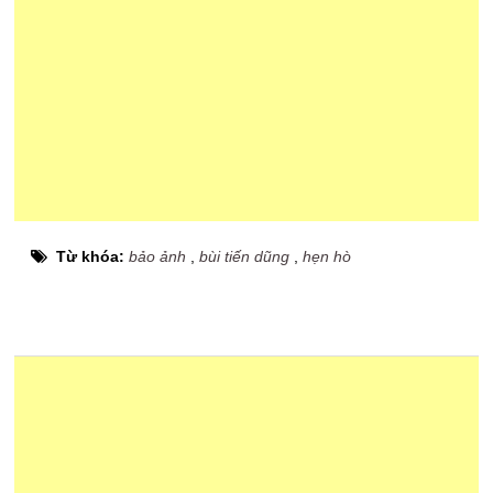
Từ khóa:
bảo ảnh
,
bùi tiến dũng
,
hẹn hò