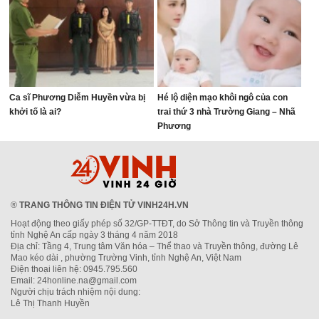
Ca sĩ Phương Diễm Huyền vừa bị
Hé lộ diện mạo khôi ngô của con
khởi tố là ai?
trai thứ 3 nhà Trường Giang – Nhã
Phương
®
TRANG THÔNG TIN ĐIỆN TỬ VINH24H.VN
Hoạt động theo giấy phép số 32/GP-TTĐT, do Sở Thông tin và Truyền thông
tỉnh Nghệ An cấp ngày 3 tháng 4 năm 2018
Địa chỉ: Tầng 4, Trung tâm Văn hóa – Thể thao và Truyền thông, đường Lê
Mao kéo dài , phường Trường Vinh, tỉnh Nghệ An, Việt Nam
Điện thoại liên hệ: 0945.795.560
Email: 24honline.na@gmail.com
Người chịu trách nhiệm nội dung:
Lê Thị Thanh Huyền