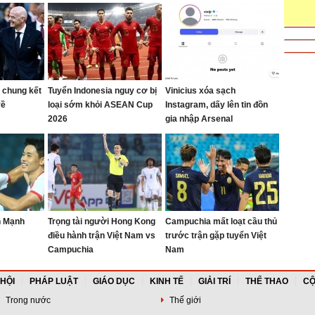
 chung kết
Tuyển Indonesia nguy cơ bị
Vinicius xóa sạch
về
loại sớm khỏi ASEAN Cup
Instagram, dấy lên tin đồn
2026
gia nhập Arsenal
n Mạnh
Trọng tài người Hong Kong
Campuchia mất loạt cầu thủ
điều hành trận Việt Nam vs
trước trận gặp tuyển Việt
Campuchia
Nam
 HỘI
PHÁP LUẬT
GIÁO DỤC
KINH TẾ
GIẢI TRÍ
THỂ THAO
CỘ
Trong nước
Thế giới