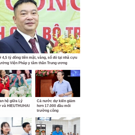
 4,5 tỷ đồng tiền mặt, vàng, sổ đỏ tại nhà cựu
rưởng Viện Pháp y tâm thần Trung ương
an hệ giữa Lý
Cả nước dự kiến giảm
ỳ và HIEUTHUHAI
hơn 17.000 đầu mối
trường công