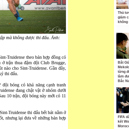
Thủ tư
giảm cá
không 
tập mà không được thi đấu. Ảnh:
.
nt-Truidense theo bản hợp đồng có
u ở trận thua đậm đội Club Brugge,
Bắt Gi
Mekolo
 nào cho Sint-Truidense. Gần đây,
từng đ
ý thi đấu.
làm đư
Bắc N
ừ đội bóng có khả năng cạnh tranh
Truidense đang chật vật ở nhóm dưới
Sau 10 trận, đội bóng này mới có 11
int-Truidense thi đấu bết bát nằm ở
FIFA d
tốt, nhưng lại đưa về những bản hợp
kết Wo
Moroc