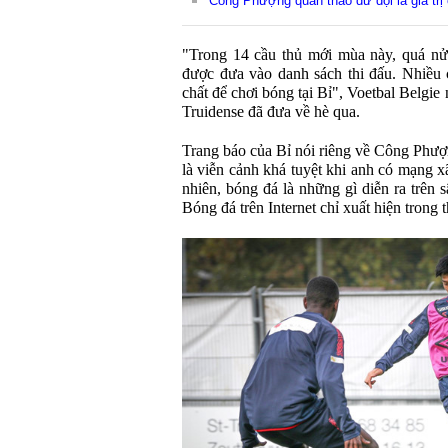
'Công Phượng quần thảo dữ dội là giá trị
"Trong 14 cầu thủ mới mùa này, quá nử
được đưa vào danh sách thi đấu. Nhiều 
chất để chơi bóng tại Bỉ", Voetbal Belgi
Truidense đã đưa về hè qua.
Trang báo của Bỉ nói riêng về Công Phượ
là viễn cảnh khá tuyệt khi anh có mạng xã
nhiên, bóng đá là những gì diễn ra trên s
Bóng đá trên Internet chỉ xuất hiện trong t