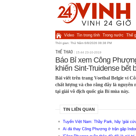
Video
Tin trong tỉnh
Trong nước
Thế g
Thời gian:
Thứ Năm 6/8/2026 08:38 PM
THỂ THAO
15:44 23-10-2019
Báo Bỉ xem Công Phượn
khiến Sint-Truidense bết 
Bài viết trên trang Voetbal Belgie ví
chất lượng và cho rằng đây là nguyên n
tại giải vô địch quốc gia Bỉ mùa này.
TIN LIÊN QUAN
Tuyển Việt Nam: Thầy Park, hãy 'giải c
Ai đá thay Công Phượng ở trận gặp Indo