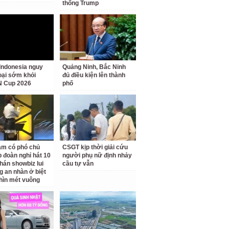
thống Trump
Indonesia nguy
Quảng Ninh, Bắc Ninh
loại sớm khỏi
đủ điều kiện lên thành
 Cup 2026
phố
am có phó chủ
CSGT kịp thời giải cứu
p đoàn nghỉ hát 10
người phụ nữ định nhảy
hán showbiz lui
cầu tự vẫn
g an nhàn ở biệt
hìn mét vuông