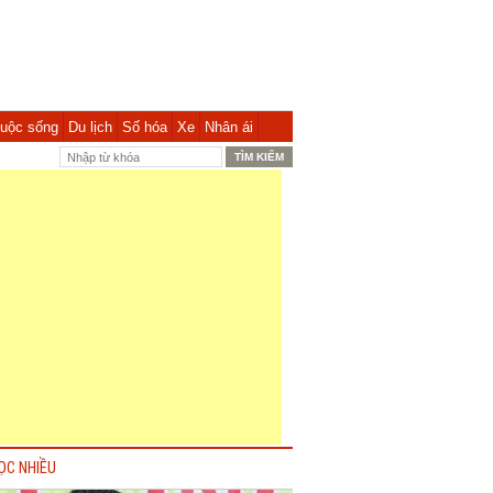
uộc sống
Du lịch
Số hóa
Xe
Nhân ái
ỌC NHIỀU