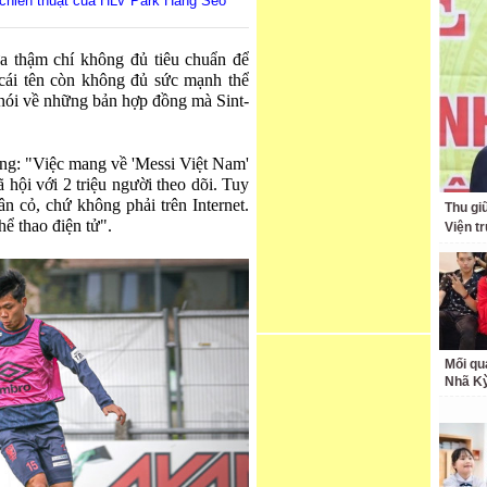
 chiến thuật của HLV Park Hang Seo'
a thậm chí không đủ tiêu chuẩn để
cái tên còn không đủ sức mạnh thể
e nói về những bản hợp đồng mà Sint-
ng: "Việc mang về 'Messi Việt Nam'
 hội với 2 triệu người theo dõi. Tuy
ân cỏ, chứ không phải trên Internet.
Thu giữ
hể thao điện tử".
Viện t
Mối qu
Nhã K