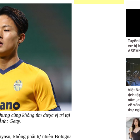
Tuyển 
cơ bị 
ASEAN
Việt N
tịch tậ
năm, c
về sốn
thự ng
hưng cũng không tìm được vị trí tại
Ảnh: Getty.
iyasu, không phải tự nhiên Bologna