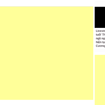
Livest
tuổi' 
ngã ng
hiện t
Cương 