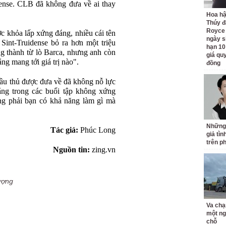
idense. CLB đã không đưa về ai thay
Hoa h
Thúy đ
Royce
ợc khỏa lấp xứng đáng, nhiều cái tên
ngày s
Sint-Truidense bỏ ra hơn một triệu
hạn 10
g thành từ lò Barca, nhưng anh còn
giá quy
ng mang tới giá trị nào".
đồng
cầu thủ được đưa về đã không nỗ lực
ắng trong các buổi tập không xứng
ng phải bạn có khả năng làm gì mà
Những
Tác giả:
Phúc Long
giả tìn
trên p
Nguồn tin:
zing.vn
ượng
Va chạ
một ng
chỗ