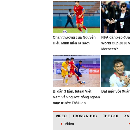
Chấn thương của Nguyễn
FIFA dàn xếp đưa
Hiểu Minh hiện ra sao?
World Cup 2030 
Morocco?
Bị dẫn 3 bàn, futsal Việt
Bất ngờ với Xuâ
Nam vẫn ngược dòng ngoạn
mục trước Thái Lan
VIDEO
TRONG NƯỚC
THẾ GIỚI
XÃ
Video