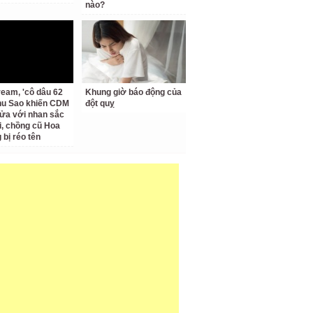
nào?
ream, 'cô dâu 62
Khung giờ báo động của
Thu Sao khiến CDM
đột quỵ
ửa với nhan sắc
ại, chồng cũ Hoa
bị réo tên