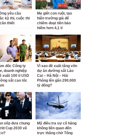
ớng yêu cầu
Mẹ giết con ruột, tạo
c kỳ thi, cuộc thi
hiện trường giả để
cần thiết
chiếm đoạt tiền bảo
hiểm hơn 4,1 tỉ
ám đốc Công ty
Vì sao đề xuất tăng vốn
r, doanh nghiệp
dự án đường sắt Lào
ề xuất 100 tỉ USD
Cai – Hà Nội – Hải
ờng sắt cao tốc
Phòng lên gần 290.000
am
tỷ đồng?
àn xếp đưa chung
Mỹ điều tra sự cố hàng
rld Cup 2030 về
không liên quan đến
co?
trực thăng chở Tổng