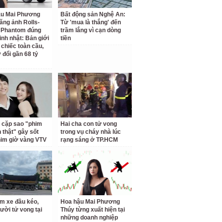
ậu Mai Phương
Bất động sản Nghệ An:
ăng ảnh Rolls-
Từ 'mua là thắng' đến
 Phantom đúng
trầm lắng vì cạn dòng
inh nhật: Bản giới
tiền
 chiếc toàn cầu,
 đổi gần 68 tỷ
 cặp sao "phim
Hai cha con tử vong
h thật" gây sốt
trong vụ cháy nhà lúc
him giờ vàng VTV
rạng sáng ở TP.HCM
m xe đầu kéo,
Hoa hậu Mai Phương
ười tử vong tại
Thúy từng xuất hiện tại
những doanh nghiệp