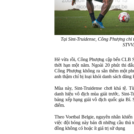
Tại Sint-Truidense, Công Phượng chỉ 
STVV
Hè vừa rồi, Công Phượng cập bến CLB Si
thời hạn một năm. Ngoài 20 phút thi đấ
Công Phượng không ra sân thêm một phút
anh thậm chí bị loại khỏi danh sách đăng k
Mùa này, Sint-Truidense chơi khá tệ. T
danh hiệu vô địch mùa giải trước, Sint-
bảng xếp hạng giải vô địch quốc gia Bỉ. 
điểm.
Theo Voetbal Belgie, nguyên nhân khiến S
việc đội bóng này bán đi những cầu thủ 
đồng không có hoặc ít giá trị sử dụng