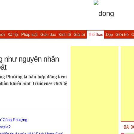
iới
Xã hội
Pháp luật
Giáo dục
Kinh tế
Giải trí
Thể thao
Đẹp
Giới trẻ
C
g như nguyên nhân
bát
 Công Phượng là bản hợp đồng kém
hân khiến Sint-Truidense chơi tệ
ứu' Công Phượng
nesia?
BÀI Đ