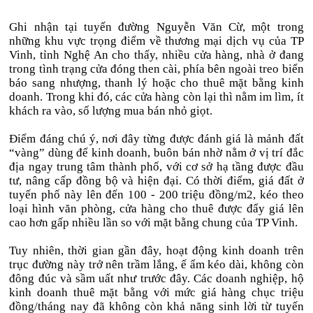
Ghi nhận tại tuyến đường Nguyễn Văn Cừ, một trong
những khu vực trọng điểm về thương mại dịch vụ của TP
Vinh, tỉnh Nghệ An cho thấy, nhiều cửa hàng, nhà ở đang
trong tình trạng cửa đóng then cài, phía bên ngoài treo biển
báo sang nhượng, thanh lý hoặc cho thuê mặt bằng kinh
doanh. Trong khi đó, các cửa hàng còn lại thì nằm im lìm, ít
khách ra vào, số lượng mua bán nhỏ giọt.
Điểm đáng chú ý, nơi đây từng được đánh giá là mảnh đất
“vàng” dùng để kinh doanh, buôn bán nhờ nằm ở vị trí đắc
địa ngay trung tâm thành phố, với cơ sở hạ tầng được đầu
tư, nâng cấp đồng bộ và hiện đại. Có thời điểm, giá đất ở
tuyến phố này lên đến 100 - 200 triệu đồng/m2, kéo theo
loại hình văn phòng, cửa hàng cho thuê được đẩy giá lên
cao hơn gấp nhiều lần so với mặt bằng chung của TP Vinh.
Tuy nhiên, thời gian gần đây, hoạt động kinh doanh trên
trục đường này trở nên trầm lắng, ế ẩm kéo dài, không còn
đông đúc và sầm uất như trước đây. Các doanh nghiệp, hộ
kinh doanh thuê mặt bằng với mức giá hàng chục triệu
đồng/tháng nay đã không còn khả năng sinh lời từ tuyến