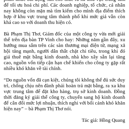
để tối ưu hoá chi phí. Các doanh nghiệp, tổ chức, cá nhân
nay không còn mặn mà tìm kiếm cho mình địa điểm thích
hợp ở khu vực trung tâm thành phố khi mức giá vẫn còn
khá cao so với doanh thu hiện có.
Bà Phạm Thị Thơ, Giám đốc của một công ty vừa mới giải
thể trên địa bàn TP Vinh cho hay: Những năm gần đây, xu
hướng mua sắm trên các sàn thương mại điện tử, mạng xã
hội tăng mạnh, người dân thắt chặt chi tiêu, trong khi đó
giá thuê mặt bằng kinh doanh, nhà kho xây sẵn lại tăng
cao, nguồn vốn tiếp cận hạn chế khiến cho công ty gặp rất
nhiều khó khăn về tài chính.
“Do nguồn vốn đã cạn kiệt, chúng tôi không thể đủ sức duy
trì, chống chịu nên đành phải hoàn trả mặt bằng, ra xa khu
vực trung tâm để đặt kho hàng, trụ sở kinh doanh. Đồng
thời đăng ký giải thể công ty, chuyển sang hộ kinh doanh
để cân đối mức lợi nhuận, thích nghi với bối cảnh khó khăn
hiện nay” – bà Phạm Thị Thơ nói.
Tác giả:
Hồng Quang