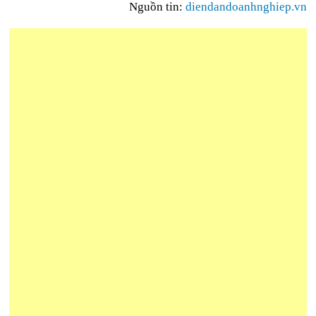
Nguồn tin:
diendandoanhnghiep.vn