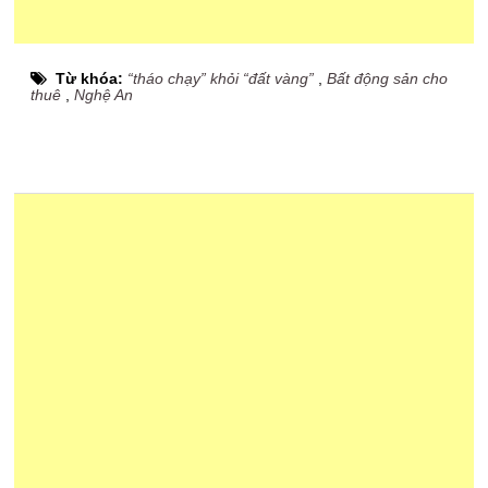
Từ khóa:
“tháo chạy” khỏi “đất vàng”
,
Bất động sản cho
thuê
,
Nghệ An