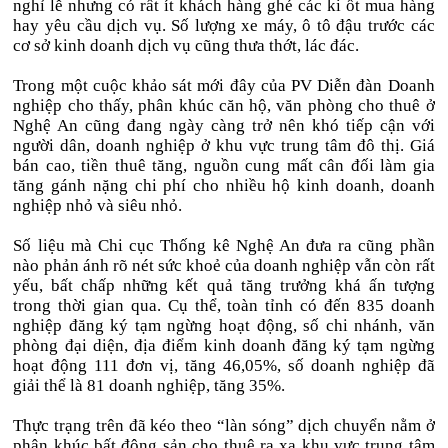
nghỉ lễ nhưng có rất ít khách hàng ghé các ki ốt mua hàng
hay yêu cầu dịch vụ. Số lượng xe máy, ô tô đậu trước các
cơ sở kinh doanh dịch vụ cũng thưa thớt, lác đác.
Trong một cuộc khảo sát mới đây của PV Diễn đàn Doanh
nghiệp cho thấy, phân khúc căn hộ, văn phòng cho thuê ở
Nghệ An cũng đang ngày càng trở nên khó tiếp cận với
người dân, doanh nghiệp ở khu vực trung tâm đô thị. Giá
bán cao, tiền thuê tăng, nguồn cung mất cân đối làm gia
tăng gánh nặng chi phí cho nhiều hộ kinh doanh, doanh
nghiệp nhỏ và siêu nhỏ.
Số liệu mà Chi cục Thống kê Nghệ An đưa ra cũng phần
nào phản ánh rõ nét sức khoẻ của doanh nghiệp vẫn còn rất
yếu, bất chấp những kết quả tăng trưởng khá ấn tượng
trong thời gian qua. Cụ thể, toàn tỉnh có đến 835 doanh
nghiệp đăng ký tạm ngừng hoạt động, số chi nhánh, văn
phòng đại diện, địa điểm kinh doanh đăng ký tạm ngừng
hoạt động 111 đơn vị, tăng 46,05%, số doanh nghiệp đã
giải thể là 81 doanh nghiệp, tăng 35%.
Thực trạng trên đã kéo theo “làn sóng” dịch chuyển nằm ở
phân khúc bất động sản cho thuê ra xa khu vực trung tâm