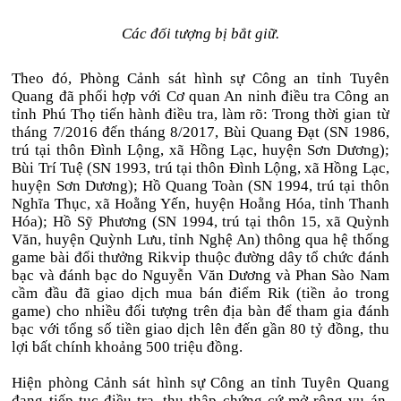
Các đối tượng bị bắt giữ.
Theo đó, Phòng Cảnh sát hình sự Công an tỉnh Tuyên
Quang đã phối hợp với Cơ quan An ninh điều tra Công an
tỉnh Phú Thọ tiến hành điều tra, làm rõ: Trong thời gian từ
tháng 7/2016 đến tháng 8/2017, Bùi Quang Đạt (SN 1986,
trú tại thôn Đình Lộng, xã Hồng Lạc, huyện Sơn Dương);
Bùi Trí Tuệ (SN 1993, trú tại thôn Đình Lộng, xã Hồng Lạc,
huyện Sơn Dương); Hồ Quang Toàn (SN 1994, trú tại thôn
Nghĩa Thục, xã Hoằng Yến, huyện Hoằng Hóa, tỉnh Thanh
Hóa); Hồ Sỹ Phương (SN 1994, trú tại thôn 15, xã Quỳnh
Văn, huyện Quỳnh Lưu, tỉnh Nghệ An) thông qua hệ thống
game bài đổi thưởng Rikvip thuộc đường dây tổ chức đánh
bạc và đánh bạc do Nguyễn Văn Dương và Phan Sào Nam
cầm đầu đã giao dịch mua bán điểm Rik (tiền ảo trong
game) cho nhiều đối tượng trên địa bàn để tham gia đánh
bạc với tổng số tiền giao dịch lên đến gần 80 tỷ đồng, thu
lợi bất chính khoảng 500 triệu đồng.
Hiện phòng Cảnh sát hình sự Công an tỉnh Tuyên Quang
đang tiếp tục điều tra, thu thập chứng cứ mở rộng vụ án,