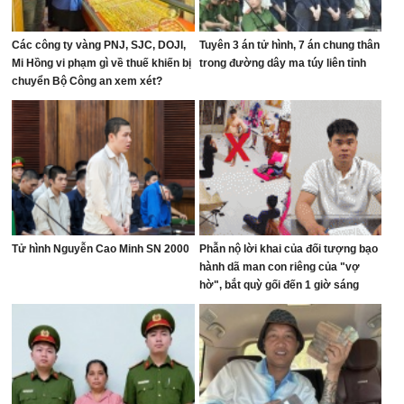
Các công ty vàng PNJ, SJC, DOJI,
Tuyên 3 án tử hình, 7 án chung thân
Mi Hồng vi phạm gì về thuế khiến bị
trong đường dây ma túy liên tỉnh
chuyển Bộ Công an xem xét?
Tử hình Nguyễn Cao Minh SN 2000
Phẫn nộ lời khai của đối tượng bạo
hành dã man con riêng của "vợ
hờ", bắt quỳ gối đến 1 giờ sáng