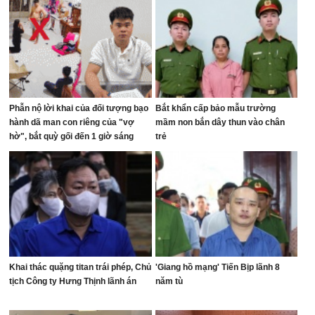
Phẫn nộ lời khai của đối tượng bạo
Bắt khẩn cấp bảo mẫu trường
hành dã man con riêng của "vợ
mầm non bắn dây thun vào chân
hờ", bắt quỳ gối đến 1 giờ sáng
trẻ
Khai thác quặng titan trái phép, Chủ
'Giang hồ mạng' Tiến Bịp lãnh 8
tịch Công ty Hưng Thịnh lãnh án
năm tù