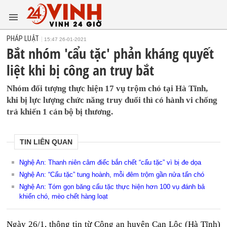
PHÁP LUẬT
15:47 26-01-2021
Bắt nhóm 'cẩu tặc' phản kháng quyết
liệt khi bị công an truy bắt
Nhóm đối tượng thực hiện 17 vụ trộm chó tại Hà Tĩnh,
khi bị lực lượng chức năng truy đuổi thì có hành vi chống
trả khiến 1 cán bộ bị thương.
TIN LIÊN QUAN
Nghệ An: Thanh niên câm điếc bắn chết “cẩu tặc” vì bị đe dọa
Nghệ An: “Cẩu tặc” tung hoành, mỗi đêm trộm gần nửa tấn chó
Nghệ An: Tóm gọn băng cẩu tặc thực hiện hơn 100 vụ đánh bả
khiến chó, mèo chết hàng loạt
Ngày 26/1, thông tin từ Công an huyện Can Lộc (Hà Tĩnh)