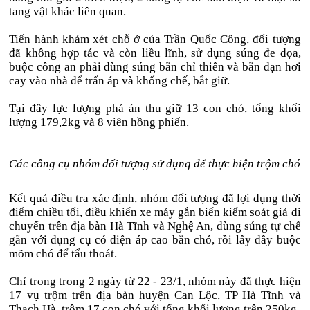
tang vật khác liên quan.
Tiến hành khám xét chỗ ở của Trần Quốc Công, đối tượng
đã không hợp tác và còn liều lĩnh, sử dụng súng đe dọa,
buộc công an phải dùng súng bắn chỉ thiên và bắn đạn hơi
cay vào nhà để trấn áp và khống chế, bắt giữ.
Tại đây lực lượng phá án thu giữ 13 con chó, tổng khối
lượng 179,2kg và 8 viên hồng phiến.
Các công cụ nhóm đối tượng sử dụng để thực hiện trộm chó
Kết quả điều tra xác định, nhóm đối tượng đã lợi dụng thời
điểm chiều tối, điều khiển xe máy gắn biển kiểm soát giả di
chuyển trên địa bàn Hà Tĩnh và Nghệ An, dùng súng tự chế
gắn với dụng cụ có điện áp cao bắn chó, rồi lấy dây buộc
mõm chó để tẩu thoát.
Chỉ trong trong 2 ngày từ 22 - 23/1, nhóm này đã thực hiện
17 vụ trộm trên địa bàn huyện Can Lộc, TP Hà Tĩnh và
Thạch Hà, trộm 17 con chó với tổng khối lượng trên 250kg.