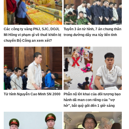
Các công ty vàng PNJ, SJC, DOJI,
Tuyên 3 án tử hình, 7 án chung thân
Mi Hồng vi phạm gì về thuế khiến bị
trong đường dây ma túy liên tỉnh
chuyển Bộ Công an xem xét?
Tử hình Nguyễn Cao Minh SN 2000
Phẫn nộ lời khai của đối tượng bạo
hành dã man con riêng của "vợ
hờ", bắt quỳ gối đến 1 giờ sáng