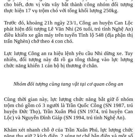
cho biết, đơn vị vừa vây bắt thành công nhóm đối tượng
thực hiện 17 vụ trộm chó với tổng khối lượng 250kg.
Trước đó, khoảng 21h ngày 23/1, Công an huyện Can Lộc
phát hiện đối tượng Lê Văn Nhi (26 tuổi, trú tỉnh Nghệ An)
điều khiển xe gắn máy trên tuyến Tỉnh lộ 548 (địa phận thị
trấn Nghèn) chở theo 4 con chó.
Lực lượng Công an ra hiệu lệnh yêu cầu Nhi dừng xe. Tuy
nhiên, đối tượng này đã rồ ga tông thẳng vào lực lượng
chức năng khiến 1 cán bộ bị thương ở chân.
Nhóm đối tượng cùng tang vật tại cơ quan công an
Cùng thời gian này, lực lượng chức năng bắt giữ ổ nhóm
trộm chó gồm có 3 người là Trần Quốc Công (SN 1987, trú
huyện Đức Thọ), Trần Xuân Phú (SN 1974, trú huyện Can
Lộc) và Nguyễn Đình Giáp (SN 1994, trú tỉnh Nghệ An).
Khám xét nhanh chỗ ở của Trần Xuân Phú, lực lượng chức
năng thu giữ 2 kích điện, 2 súng tự chế bắn điện và một số