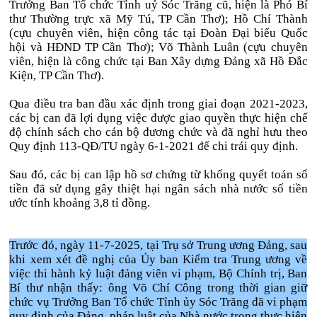
Trưởng Ban Tổ chức Tỉnh uỷ Sóc Trăng cũ, hiện là Phó Bí
thư Thường trực xã Mỹ Tú, TP Cần Thơ); Hồ Chí Thành
(cựu chuyên viên, hiện công tác tại Đoàn Đại biểu Quốc
hội và HĐND TP Cần Thơ); Võ Thành Luân (cựu chuyên
viên, hiện là công chức tại Ban Xây dựng Đảng xã Hồ Đắc
Kiện, TP Cần Thơ).
Qua điều tra ban đầu xác định trong giai đoạn 2021-2023,
các bị can đã lợi dụng việc được giao quyền thực hiện chế
độ chính sách cho cán bộ đương chức và đã nghỉ hưu theo
Quy định 113-QĐ/TU ngày 6-1-2021 để chi trái quy định.
Sau đó, các bị can lập hồ sơ chứng từ khống quyết toán số
tiền đã sử dụng gây thiệt hại ngân sách nhà nước số tiền
ước tính khoảng 3,8 tỉ đồng.
Trước đó, ngày 11-7-2025, tại Trụ sở Trung ương Đảng, sau
khi xem xét đề nghị của Ủy ban Kiểm tra Trung ương về
việc thi hành kỷ luật đảng viên vi phạm, Bộ Chính trị, Ban
Bí thư nhận thấy: ông Võ Chí Công trong thời gian giữ
chức vụ Trưởng Ban Tổ chức Tỉnh ủy Sóc Trăng đã vi phạm
quy định của Đảng, pháp luật của Nhà nước trong thực hiện