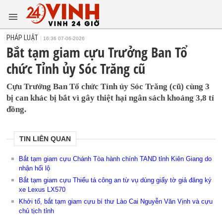
PHÁP LUẬT
16:36 07-06-2026
Bắt tạm giam cựu Trưởng Ban Tổ
chức Tỉnh ủy Sóc Trăng cũ
Cựu Trưởng Ban Tổ chức Tỉnh ủy Sóc Trăng (cũ) cùng 3
bị can khác bị bắt vì gây thiệt hại ngân sách khoảng 3,8 tỉ
đồng.
TIN LIÊN QUAN
Bắt tạm giam cựu Chánh Tòa hành chính TAND tỉnh Kiên Giang do
nhận hối lộ
Bắt tạm giam cựu Thiếu tá công an từ vụ dùng giấy tờ giả đăng ký
xe Lexus LX570
Khởi tố, bắt tạm giam cựu bí thư Lào Cai Nguyễn Văn Vịnh và cựu
chủ tịch tỉnh