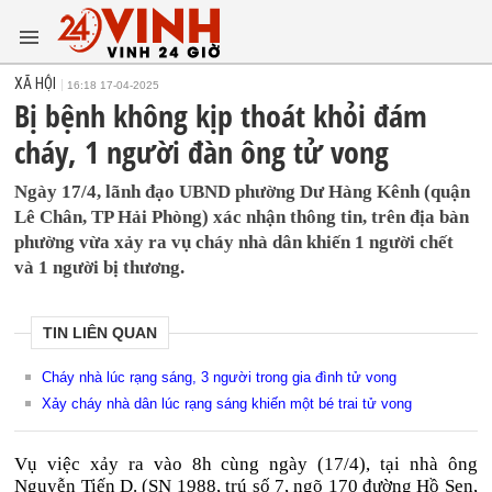
XÃ HỘI
16:18 17-04-2025
Bị bệnh không kịp thoát khỏi đám
cháy, 1 người đàn ông tử vong
Ngày 17/4, lãnh đạo UBND phường Dư Hàng Kênh (quận
Lê Chân, TP Hải Phòng) xác nhận thông tin, trên địa bàn
phường vừa xảy ra vụ cháy nhà dân khiến 1 người chết
và 1 người bị thương.
TIN LIÊN QUAN
Cháy nhà lúc rạng sáng, 3 người trong gia đình tử vong
Xảy cháy nhà dân lúc rạng sáng khiến một bé trai tử vong
Vụ việc xảy ra vào 8h cùng ngày (17/4), tại nhà ông
Nguyễn Tiến D. (SN 1988, trú số 7, ngõ 170 đường Hồ Sen,