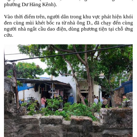
phường Dư Hàng Kênh).
Vào thời điểm trên, người dân trong khu vực phát hiện khói
đen cùng mùi khét bốc ra từ nhà ông D., đã chạy đến cùng
người nhà ngắt cầu dao điện, dùng phương tiện tại chỗ ứng
cứu.