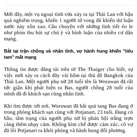
Mới đây, một vụ ngoại tình vừa xảy ra tại Thái Lan với hậu
quả nghiêm trọng, khiến 1 người tử vong đã khiến dư luận
nước này xôn xao. Câu chuyện với những tình tiết éo le
như phim thu hút sự chú ý và bình luận của nhiều cư dân
mạng.
Bắt tại trận chồng và nhân tình, vợ hành hung khiến "tiểu
tam" mất mạng
Thông tin được đăng tải trên tờ The Thaiger cho biết, sự
việc mới xảy ra cách đây vài hôm tại thủ đô Bangkok của
Thái Lan. Một người phụ nữ 28 tuổi tên là Worawan đã rất
tức giận khi phát hiện ra Bas, người chồng 28 tuổi của
mình đã đi khách sạn cùng nhân tình.
Khi tìm được tới nơi, Worawan đã bắt quả tang Bas đang ở
trong phòng khách sạn cùng với Potjanart, 23 tuổi. Đang có
bầu, tâm trạng của người phụ nữ bị phản bội trắng trợn
càng thêm nhạy cảm. Không kìm chế được cảm xúc, cô vợ
đã lôi Potjanart ra khỏi phòng và hành hung đối phương.