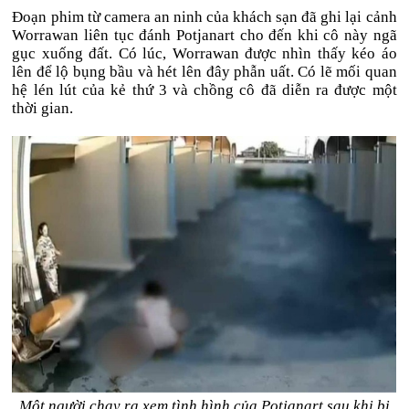
Đoạn phim từ camera an ninh của khách sạn đã ghi lại cảnh
Worrawan liên tục đánh Potjanart cho đến khi cô này ngã
gục xuống đất. Có lúc, Worrawan được nhìn thấy kéo áo
lên để lộ bụng bầu và hét lên đây phẫn uất. Có lẽ mối quan
hệ lén lút của kẻ thứ 3 và chồng cô đã diễn ra được một
thời gian.
Một người chạy ra xem tình hình của Potjanart sau khi bị