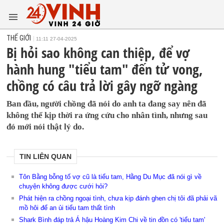
THẾ GIỚI
11:11 27-04-2025
Bị hỏi sao không can thiệp, để vợ
hành hung "tiểu tam" đến tử vong,
chồng có câu trả lời gây ngỡ ngàng
Ban đầu, người chồng đã nói do anh ta đang say nên đã
không thể kịp thời ra ứng cứu cho nhân tình, nhưng sau
đó mới nói thật lý do.
TIN LIÊN QUAN
Tôn Bằng bỗng tố vợ cũ là tiểu tam, Hằng Du Mục đã nói gì về
chuyện không được cưới hỏi?
Phát hiện ra chồng ngoại tình, chưa kịp đánh ghen chị tôi đã phải vã
mồ hôi để an ủi tiểu tam thất tình
Shark Bình đáp trả Á hậu Hoàng Kim Chi về tin đồn có 'tiểu tam'