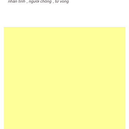
nhân tình
,
người chồng
,
tử vong