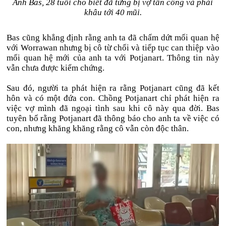
Anh Bas, 28 tuổi cho biết đã từng bị vợ tấn công và phải
khâu tới 40 mũi.
Bas cũng khẳng định rằng anh ta đã chấm dứt mối quan hệ
với Worrawan nhưng bị cô từ chối và tiếp tục can thiệp vào
mối quan hệ mới của anh ta với Potjanart. Thông tin này
vẫn chưa được kiểm chứng.
Sau đó, người ta phát hiện ra rằng Potjanart cũng đã kết
hôn và có một đứa con. Chồng Potjanart chỉ phát hiện ra
việc vợ mình đã ngoại tình sau khi cô này qua đời. Bas
tuyên bố rằng Potjanart đã thông báo cho anh ta về việc có
con, nhưng khăng khăng rằng cô vẫn còn độc thân.