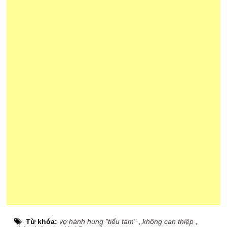
Từ khóa:
vợ hành hung "tiểu tam"
,
không can thiệp
,