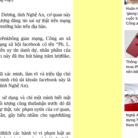
Huấn H
'giang
 Dương, tỉnh Nghệ An, cơ quan này
cuộc k
ượng đăng tin sai sự thật trên mạng
Công 
rưởng bản trên địa bàn.
trênkhông gian mạng, Công an xã
ng xã hội facebook có tên “Ph. L.
đến uy tín danh dự, nhân phẩm của
o này đã thu hút hàng trăm lượtlike,
Thông 
mua iP
nên bi
xác minh, làm rõ và triệu tập chủ
minh chủ tài khoản facebook này là
tỉnh Nghệ An).
, sử dụng và chỉ một mình biết mật
ối tượng cũng thưànhận trước đó đã
 sự thật, xúc phạm uytín của cơ quan,
hân, gây hiểu nhầm cho ngươìdùng
Nghệ A
dựng 
Nam Đ
ithích các hành vi vi phạm luật an