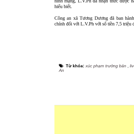
ninh mạng, L.V.Ph đã nhận thức được hà
hiểu biết.
Công an xã Tương Dương đã ban hành
chính đối với L.V.Ph với số tiền 7,5 triệu
Từ khóa:
xúc phạm trưởng bản
,
li
An