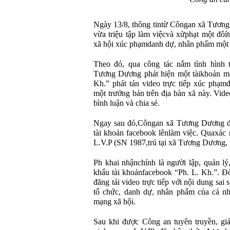
Ngày 13/8, thông tintừ Côngan xã Tương
vừa triệu tập làm việcvà xửphạt một đôít
xã hội xúc phạmdanh dự, nhân phẩm một t
Theo đó, qua công tác nắm tình hình 
Tương Dương phát hiện một tàikhoản mạ
Kh.” phát tán video trực tiếp xúc phạm
một trưởng bản trên địa bàn xã này. Vide
bình luận và chia sẻ.
Ngay sau đó,Côngan xã Tương Dương đã 
tài khoản facebook lênlàm việc. Quaxác 
L.V.P (SN 1987,trú tại xã Tương Dương, 
Ph khai nhậnchính là người lập, quản lý
khẩu tài khoảnfacebook “Ph. L. Kh.”. Đ
đăng tải video trực tiếp với nội dung sai
tổ chức, danh dự, nhân phẩm của cá n
mạng xã hội.
Sau khi được Công an tuyên truyền, giả