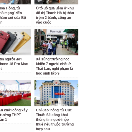
oa Hồng, từ
Ô tô đỗ qua đêm ở khu
 hồ mạng' đến
đô thị Thanh Hà bị tháo
hám xét của Bộ
trộm 2 bánh, công an
an
vào cuộc
tin người đợi
Xả súng trường học
hone 18 Pro Max
khiến 7 người chết ở
ết
Thái Lan, nghi phạm là
học sinh lớp 9
n khởi công xây
Chỉ đạo 'nóng' từ Cục
Trường THPT
Thuế: Sẽ công khai
àn 1
thông tin người nộp
thuế nếu thuộc trường
hợp sau