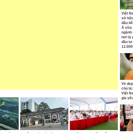
Việt N
sở hữu
đầu ti
Á vừa
ngành d
nơi tỷ
đầu tư
12.000
Vẻ đẹp
chủ tị
Việt N
gia yê