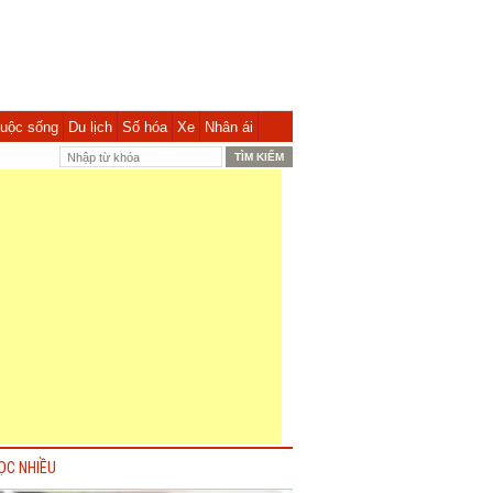
uộc sống
Du lịch
Số hóa
Xe
Nhân ái
ỌC NHIỀU