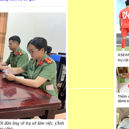
ASEAN 
trụ cộ
Thêm v
đánh t
 đàn ông về trụ sở làm việc. (Ảnh
g cấp)