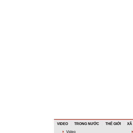
VIDEO
TRONG NƯỚC
THẾ GIỚI
XÃ
Video