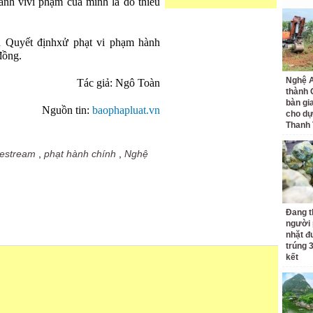
nh vivi phạm của mình là do thiếu
 Quyết địnhxử phạt vi phạm hành
 đồng.
Nghệ A
Tác giả: Ngô Toàn
thành
bàn gi
Nguồn tin:
baophapluat.vn
cho dự
Thanh
vestream
,
phạt hành chính
,
Nghệ
Đang t
người 
nhặt đ
trúng 
kết