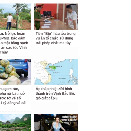
n: Nỗ lực hoàn
Tiến "Bịp" hầu tòa trong
 GPMB, bảo đảm
vụ án tổ chức sử dụng
ao mặt bằng sạch
trái phép chất ma túy
 án cao tốc Vinh -
 Thủy
hu gom rác,
Áp thấp nhiệt đới hình
phụ nữ bất ngờ
thành trên Vịnh Bắc Bộ,
ược tờ vé số
gió giật cấp 8
31 tỷ đồng và cái