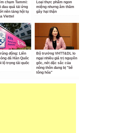
iểm chạm Tammi:
Loại thực phẩm ngon
i đau quá tải ứng
miệng nhưng âm thầm
ới nền tảng hội tụ
gây hại thận
a Viettel
 rúng động: Liên
Bộ trưởng VHTT&DL lo
Bóng đá Hàn Quốc
ngại nhiều giá trị nguyên
ối lộ trọng tài quốc
gốc, nét đặc sắc của
nông thôn đang bị "bê
tông hóa"