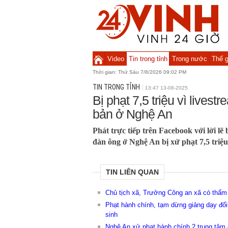
Video
Tin trong tỉnh
Trong nước
Thế g
Thời gian:
Thứ Sáu 7/8/2026 09:02 PM
TIN TRONG TỈNH
13:47 13-08-2025
Bị phạt 7,5 triệu vì lives
bản ở Nghệ An
Phát trực tiếp trên Facebook với lời l
đàn ông ở Nghệ An bị xử phạt 7,5 triệu
TIN LIÊN QUAN
Chủ tịch xã, Trưởng Công an xã có thẩm
Phạt hành chính, tạm dừng giảng dạy đối
sinh
Nghệ An xử phạt hành chính 2 trung tâm 