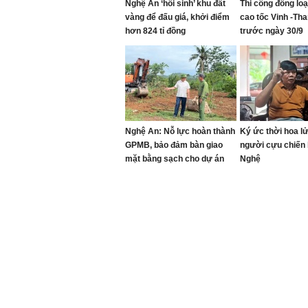
Nghệ An ‘hồi sinh’ khu đất
Thi công đồng lo
vàng để đấu giá, khởi điểm
cao tốc Vinh -Th
hơn 824 tỉ đồng
trước ngày 30/9
Nghệ An: Nỗ lực hoàn thành
Ký ức thời hoa l
GPMB, bảo đảm bàn giao
người cựu chiến 
mặt bằng sạch cho dự án
Nghệ
cao tốc Vinh - Thanh Thủy