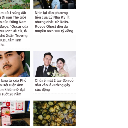
am có 1 vùng đất
Nhìn lại dàn phương
 Di sản Thế giới
tiện của Lý Nhã Kỳ: Ít
ên của Đông Nam
nhưng chất, từ Rolls-
 được "Oscar của
Royce Ghost đến du
u lịch" đề cử, là
thuyền hơn 100 tỷ đồng
 phú Xuân Trường
 KDL tâm linh
 ha
 lãng tử của Phó
Chú rể mất 2 tay đón cô
ch Hội Điện ảnh
dâu vào lễ đường gây
am khiến nữ đại
xúc động
u suốt 20 năm