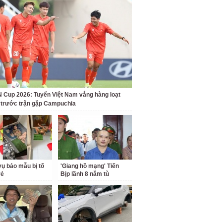
Cup 2026: Tuyển Việt Nam vắng hàng loạt
t trước trận gặp Campuchia
ụ bảo mẫu bị tố
'Giang hồ mạng' Tiến
rẻ
Bịp lãnh 8 năm tù