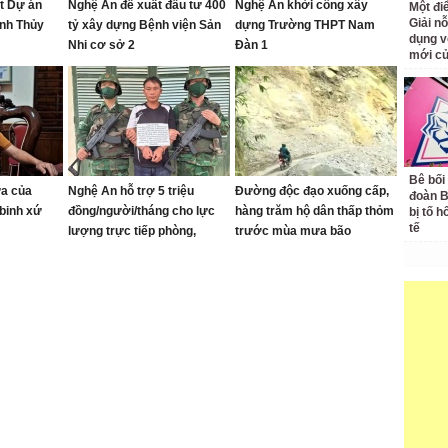
ạt Dự án
Nghệ An đề xuất đầu tư 400
Nghệ An khởi công xây
Một đ
Giải nỗ
anh Thủy
tỷ xây dựng Bệnh viện Sản
dựng Trường THPT Nam
dụng v
Nhi cơ sở 2
Đàn 1
mới củ
Bê bối
ửa của
Nghệ An hỗ trợ 5 triệu
Đường độc đạo xuống cấp,
đoàn 
binh xứ
đồng/người/tháng cho lực
hàng trăm hộ dân thấp thỏm
bị tố h
tế
lượng trực tiếp phòng,
trước mùa mưa bão
chống ma túy