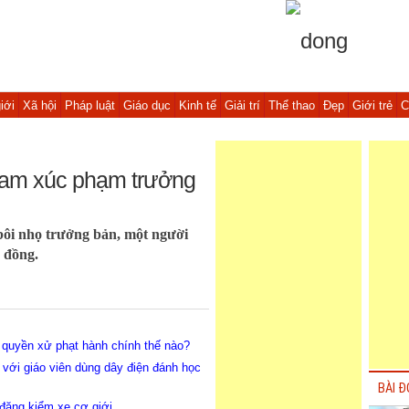
iới
Xã hội
Pháp luật
Giáo dục
Kinh tế
Giải trí
Thể thao
Đẹp
Giới trẻ
C
tream xúc phạm trưởng
ẽ bôi nhọ trưởng bản, một người
 đồng.
 quyền xử phạt hành chính thế nào?
 với giáo viên dùng dây điện đánh học
BÀI Đ
đăng kiểm xe cơ giới