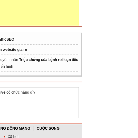
afficSEO
m website gia re
uyên nhân
Triệu chứng của bệnh rối loạn tiêu
iển hình
live
có chức năng gì?
NG ĐỒNG MẠNG
CUỘC SỐNG
Xã hội