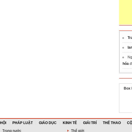
Tr
la
Ng
hóa
đ
Box 
 HỘI
PHÁP LUẬT
GIÁO DỤC
KINH TẾ
GIẢI TRÍ
THỂ THAO
CỘ
Trong nước
Thế giới