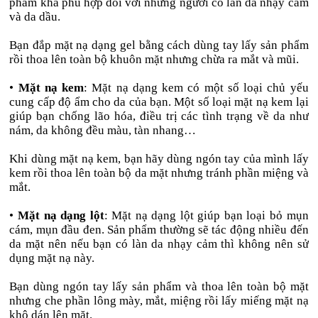
phẩm khá phù hợp đối với những người có làn da nhạy cảm
và da dầu.
Bạn đắp mặt nạ dạng gel bằng cách dùng tay lấy sản phẩm
rồi thoa lên toàn bộ khuôn mặt nhưng chừa ra mắt và mũi.
•
Mặt nạ kem
: Mặt nạ dạng kem có một số loại chủ yếu
cung cấp độ ẩm cho da của bạn. Một số loại mặt nạ kem lại
giúp bạn chống lão hóa, điều trị các tình trạng về da như
nám, da không đều màu, tàn nhang…
Khi dùng mặt nạ kem, bạn hãy dùng ngón tay của mình lấy
kem rồi thoa lên toàn bộ da mặt nhưng tránh phần miệng và
mắt.
•
Mặt nạ dạng lột
: Mặt nạ dạng lột giúp bạn loại bỏ mụn
cám, mụn đầu đen. Sản phẩm thường sẽ tác động nhiều đến
da mặt nên nếu bạn có làn da nhạy cảm thì không nên sử
dụng mặt nạ này.
Bạn dùng ngón tay lấy sản phẩm và thoa lên toàn bộ mặt
nhưng che phần lông mày, mắt, miệng rồi lấy miếng mặt nạ
khô dán lên mặt.