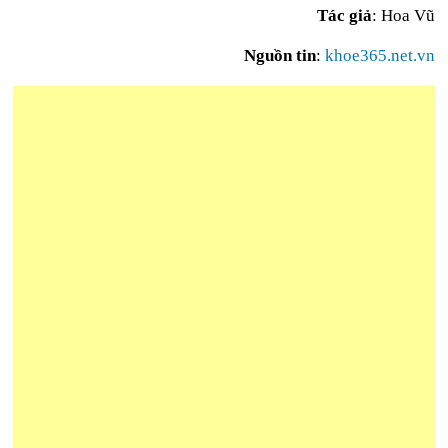
Tác giả
: Hoa Vũ
Nguồn tin
:
khoe365.net.vn