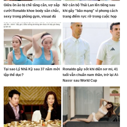
Giữa ồn ào bị chê tăng cân, vợ sắp
Nữ cán bộ Thái Lan lên tiếng sau
cưới Ronaldo khoe body săn chắc,
khi gây "bão mạng" vì phong cách
sexy trong phòng gym, visual đủ
trang điểm rực rỡ trong cuộc họp
sức dập tắt mọi lời chê bai
ngân sách
Tại sao Lý Nhã Kỳ sau 37 năm mới
Ronaldo gây sốt khi diện sơ mi, 41
tập thể dục?
tuổi vẫn chuẩn nam thần, trở lại Al-
Nassr sau World Cup