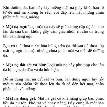
Khi dưỡng da, bạn hãy lấy miếng mặt nạ giấy khỏi bao từ
từ để mặt nạ không bị rách rồi đắp lên mặt nhưng chừa
phần mắt, mũi, miệng.
•
Mặt nạ ngủ
: Loại mặt nạ này sẽ giúp cung cấp độ ẩm cho
làn da của bạn, không gây cảm giác nhờn rít cho da trong
khi bạn đang ngủ.
Bạn có thể thoa nước hoa hồng trên da rồi sau đó thoa lớp
mặt nạ ngủ lên mặt nhưng chừa phần mắt và mũi để dưỡng
da.
•
Mặt nạ đất sét và bùn
: Loại mặt nạ này phù hợp cho làn
da bị mụn, da dầu và da hỗn hợp.
Để sử dụng mặt nạ đất sét và bùn, bạn dùng ngón tay lấy
một ít sản phẩm rồi thoa lên da từ cổ đến hết mặt, chừa
phần mắt và miệng.
•
Mặt nạ dạng gel:
Mặt nạ gel có khả năng giúp bạn phục
hồi da hư tổn, khô rát và cháy nắng. Đây cũng là một sản