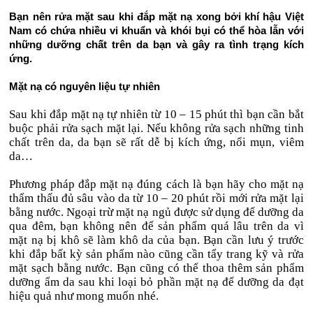
Bạn nên rửa mặt sau khi đắp mặt nạ xong bởi khí hậu Việt
Nam có chứa nhiều vi khuẩn và khói bụi có thể hòa lẫn với
những dưỡng chất trên da bạn và gây ra tình trạng kích
ứng.
Mặt nạ có nguyên liệu tự nhiên
Sau khi đắp mặt nạ tự nhiên từ 10 – 15 phút thì bạn cần bắt
buộc phải rửa sạch mặt lại. Nếu không rửa sạch những tinh
chất trên da, da bạn sẽ rất dễ bị kích ứng, nổi mụn, viêm
da…
Phương pháp đắp mặt nạ đúng cách là bạn hãy cho mặt nạ
thẩm thấu đủ sâu vào da từ 10 – 20 phút rồi mới rửa mặt lại
bằng nước. Ngoại trừ mặt nạ ngủ được sử dụng để dưỡng da
qua đêm, bạn không nên để sản phẩm quá lâu trên da vì
mặt nạ bị khô sẽ làm khô da của bạn. Bạn cần lưu ý trước
khi đắp bất kỳ sản phẩm nào cũng cần tẩy trang kỹ và rửa
mặt sạch bằng nước. Bạn cũng có thể thoa thêm sản phẩm
dưỡng ẩm da sau khi loại bỏ phần mặt nạ để dưỡng da đạt
hiệu quả như mong muốn nhé.