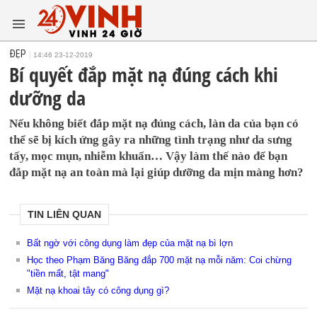
ĐẸP
14:46 23-12-2019
Bí quyết đắp mặt nạ đúng cách khi
dưỡng da
Nếu không biết đắp mặt nạ đúng cách, làn da của bạn có
thể sẽ bị kích ứng gây ra những tình trạng như da sưng
tấy, mọc mụn, nhiễm khuẩn… Vậy làm thế nào để bạn
đắp mặt nạ an toàn mà lại giúp dưỡng da mịn màng hơn?
TIN LIÊN QUAN
Bất ngờ với công dụng làm đẹp của mặt nạ bì lợn
Học theo Phạm Băng Băng đắp 700 mặt nạ mỗi năm: Coi chừng
"tiền mất, tật mang"
Mặt nạ khoai tây có công dụng gì?