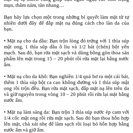
mụn, thâm nám, tàn nhang…
Bạn hãy lựa chọn một trong những bí quyết làm mặt từ tự
nhiên dưới đây để đắp mặt nạ đúng cách cho làn da của
bạn.
• Mặt nạ cho da dầu: Bạn trộn lòng đỏ trứng với 1 thìa súp
mật ong, 1 thìa súp dầu ô liu và 1/2 bát (chén) bột yến
mạch. Sau đó, bạn rửa mặt sạch và dùng bông gòn thoa sản
phẩm lên mặt trong 15 – 20 phút rồi rửa mặt lại bằng nước
ấm.
• Mặt nạ cho da khô: Bạn nghiền 1/4 quả bơ ra một cái bát,
thêm 1 thìa súp bột ca cao không đường và 1 thìa súp mật
ong rồi trộn đều. Bạn rửa mặt sạch, đắp mặt nạ lên trên da
và giữ nguyên trong vòng 10 – 20 phút rồi rửa lại mặt bằng
nước ấm.
• Mặt nạ làm sáng da: Bạn trộn 3 thìa súp nước ép cam với
1/4 cốc mật ong rồi rửa mặt sạch. Sau đó bạn thoa hỗn hợp
lên mặt, chà xát nhẹ để làm sạch rồi loại bỏ hỗn hợp bằng
nước ấm và giữ ẩm.