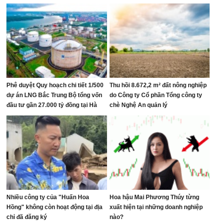
Phê duyệt Quy hoạch chi tiết 1/500
Thu hồi 8.672,2 m² đất nông nghiệp
dự án LNG Bắc Trung Bộ tổng vốn
do Công ty Cổ phần Tổng công ty
đầu tư gần 27.000 tỷ đồng tại Hà
chè Nghệ An quản lý
Tĩnh
Nhiều công ty của "Huấn Hoa
Hoa hậu Mai Phương Thúy từng
Hồng" không còn hoạt động tại địa
xuất hiện tại những doanh nghiệp
chỉ đã đăng ký
nào?