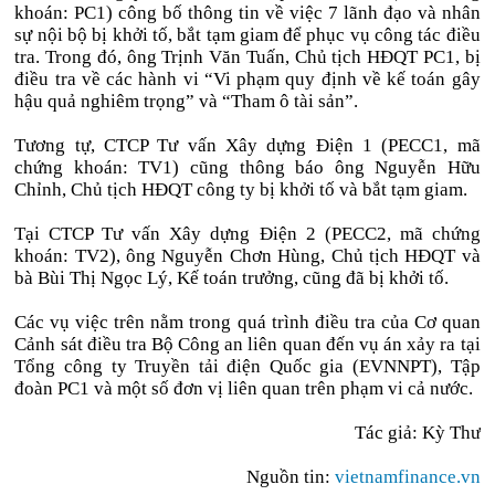
khoán: PC1) công bố thông tin về việc 7 lãnh đạo và nhân
sự nội bộ bị khởi tố, bắt tạm giam để phục vụ công tác điều
tra. Trong đó, ông Trịnh Văn Tuấn, Chủ tịch HĐQT PC1, bị
điều tra về các hành vi “Vi phạm quy định về kế toán gây
hậu quả nghiêm trọng” và “Tham ô tài sản”.
Tương tự, CTCP Tư vấn Xây dựng Điện 1 (PECC1, mã
chứng khoán: TV1) cũng thông báo ông Nguyễn Hữu
Chỉnh, Chủ tịch HĐQT công ty bị khởi tố và bắt tạm giam.
Tại CTCP Tư vấn Xây dựng Điện 2 (PECC2, mã chứng
khoán: TV2), ông Nguyễn Chơn Hùng, Chủ tịch HĐQT và
bà Bùi Thị Ngọc Lý, Kế toán trưởng, cũng đã bị khởi tố.
Các vụ việc trên nằm trong quá trình điều tra của Cơ quan
Cảnh sát điều tra Bộ Công an liên quan đến vụ án xảy ra tại
Tổng công ty Truyền tải điện Quốc gia (EVNNPT), Tập
đoàn PC1 và một số đơn vị liên quan trên phạm vi cả nước.
Tác giả: Kỳ Thư
Nguồn tin:
vietnamfinance.vn