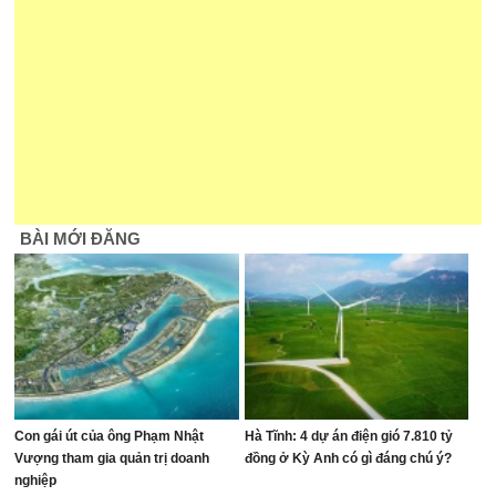
BÀI MỚI ĐĂNG
Con gái út của ông Phạm Nhật
Hà Tĩnh: 4 dự án điện gió 7.810 tỷ
Vượng tham gia quản trị doanh
đồng ở Kỳ Anh có gì đáng chú ý?
nghiệp