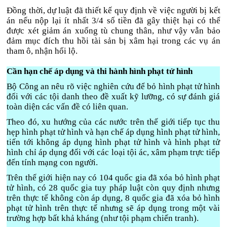
Đồng thời, dự luật đã thiết kế quy định về việc người bị kết
án nếu nộp lại ít nhất 3/4 số tiền đã gây thiệt hại có thể
được xét giảm án xuống tù chung thân, như vậy vẫn bảo
đảm mục đích thu hồi tài sản bị xâm hại trong các vụ án
tham ô, nhận hối lộ.
Cần hạn chế áp dụng và thi hành hình phạt tử hình
Bộ Công an nêu rõ việc nghiên cứu để bỏ hình phạt tử hình
đối với các tội danh theo đề xuất kỹ lưỡng, có sự đánh giá
toàn diện các vấn đề có liên quan.
Theo đó, xu hướng của các nước trên thế giới tiếp tục thu
hẹp hình phạt tử hình và hạn chế áp dụng hình phạt tử hình,
tiến tới không áp dụng hình phạt tử hình và hình phạt tử
hình chỉ áp dụng đối với các loại tội ác, xâm phạm trực tiếp
đến tính mạng con người.
Trên thế giới hiện nay có 104 quốc gia đã xóa bỏ hình phạt
tử hình, có 28 quốc gia tuy pháp luật còn quy định nhưng
trên thực tế không còn áp dụng, 8 quốc gia đã xóa bỏ hình
phạt tử hình trên thực tế nhưng sẽ áp dụng trong một vài
trường hợp bất khả kháng (như tội phạm chiến tranh).