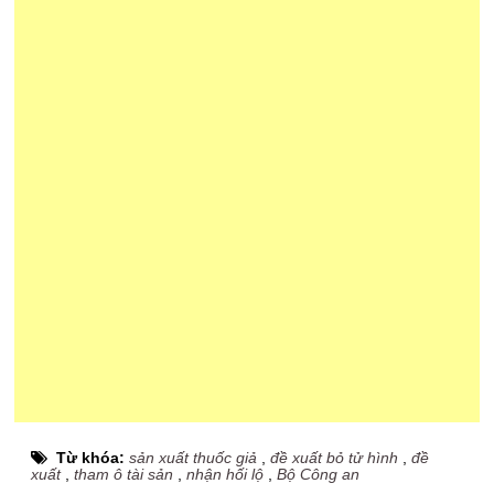
Từ khóa:
sản xuất thuốc giả
,
đề xuất bỏ tử hình
,
đề
xuất
,
tham ô tài sản
,
nhận hối lộ
,
Bộ Công an