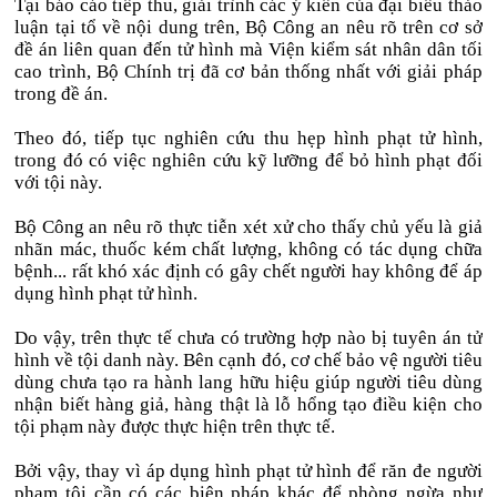
Tại báo cáo tiếp thu, giải trình các ý kiến của đại biểu thảo
luận tại tổ về nội dung trên, Bộ Công an nêu rõ trên cơ sở
đề án liên quan đến tử hình mà Viện kiểm sát nhân dân tối
cao trình, Bộ Chính trị đã cơ bản thống nhất với giải pháp
trong đề án.
Theo đó, tiếp tục nghiên cứu thu hẹp hình phạt tử hình,
trong đó có việc nghiên cứu kỹ lưỡng để bỏ hình phạt đối
với tội này.
Bộ Công an nêu rõ thực tiễn xét xử cho thấy chủ yếu là giả
nhãn mác, thuốc kém chất lượng, không có tác dụng chữa
bệnh... rất khó xác định có gây chết người hay không để áp
dụng hình phạt tử hình.
Do vậy, trên thực tế chưa có trường hợp nào bị tuyên án tử
hình về tội danh này. Bên cạnh đó, cơ chế bảo vệ người tiêu
dùng chưa tạo ra hành lang hữu hiệu giúp người tiêu dùng
nhận biết hàng giả, hàng thật là lỗ hổng tạo điều kiện cho
tội phạm này được thực hiện trên thực tế.
Bởi vậy, thay vì áp dụng hình phạt tử hình để răn đe người
phạm tội cần có các biện pháp khác để phòng ngừa như