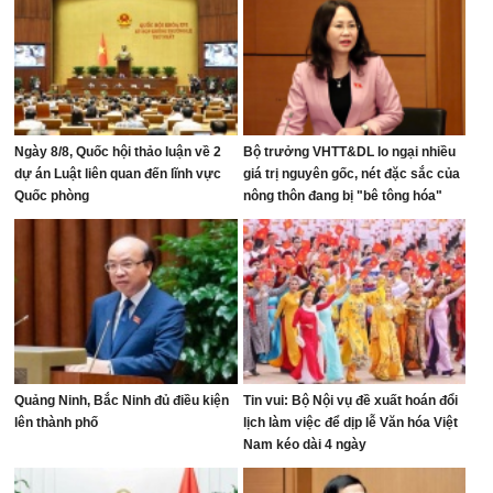
Ngày 8/8, Quốc hội thảo luận về 2
Bộ trưởng VHTT&DL lo ngại nhiều
dự án Luật liên quan đến lĩnh vực
giá trị nguyên gốc, nét đặc sắc của
Quốc phòng
nông thôn đang bị "bê tông hóa"
Quảng Ninh, Bắc Ninh đủ điều kiện
Tin vui: Bộ Nội vụ đề xuất hoán đổi
lên thành phố
lịch làm việc để dịp lễ Văn hóa Việt
Nam kéo dài 4 ngày