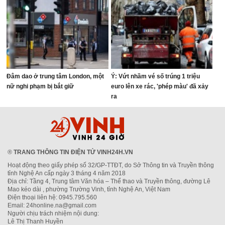
Đâm dao ở trung tâm London, một
Ý: Vứt nhầm vé số trúng 1 triệu
nữ nghi phạm bị bắt giữ
euro lên xe rác, 'phép màu' đã xảy
ra
®
TRANG THÔNG TIN ĐIỆN TỬ VINH24H.VN
Hoạt động theo giấy phép số 32/GP-TTĐT, do Sở Thông tin và Truyền thông
tỉnh Nghệ An cấp ngày 3 tháng 4 năm 2018
Địa chỉ: Tầng 4, Trung tâm Văn hóa – Thể thao và Truyền thông, đường Lê
Mao kéo dài , phường Trường Vinh, tỉnh Nghệ An, Việt Nam
Điện thoại liên hệ: 0945.795.560
Email: 24honline.na@gmail.com
Người chịu trách nhiệm nội dung:
Lê Thị Thanh Huyền