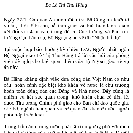
Bà Lê Thị Thu Hằng
Ngày 27/1, Cơ quan An ninh điều tra Bộ Công an khởi tố
vụ án, khởi tố bị can, bắt tạm giam và thực hiện lệnh khám
xét đối với 4 bị can, trong đó có Cục trưởng và Phó cục
trưởng Cục Lãnh sự, Bộ Ngoại giao về tội “Nhận hối lộ”.
Tại cuộc họp báo thường kỳ chiều 17/2, Người phát ngôn
Bộ Ngoại giao Lê Thị Thu Hằng trả lời câu hỏi của phóng
viên đề nghị cho biết quan điểm của Bộ Ngoại giao về vụ
án này.
Bà Hằng khẳng định việc đưa công dân Việt Nam có nhu
cầu, hoàn cảnh đặc biệt khó khăn về nước là chủ trương
hoàn toàn đúng đắn của Đảng và Nhà nước. Đây cũng là
nhiệm vụ hết sức quan trọng, khó khăn chưa có tiền lệ,
được Thủ tướng Chính phủ giao cho Ban chỉ đạo quốc gia,
các bộ, ngành liên quan và cơ quan đại diện ở nước ngoài
phối hợp triển khai.
Trong bối cảnh trong nước phải tập trung ứng phó với dịch
bệnh chưa từng có và năng lực y tế có hạn, Việt Nam là một