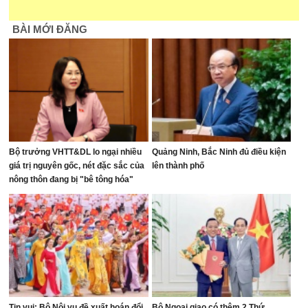
BÀI MỚI ĐĂNG
Bộ trưởng VHTT&DL lo ngại nhiều
Quảng Ninh, Bắc Ninh đủ điều kiện
giá trị nguyên gốc, nét đặc sắc của
lên thành phố
nông thôn đang bị "bê tông hóa"
Tin vui: Bộ Nội vụ đề xuất hoán đổi
Bộ Ngoại giao có thêm 2 Thứ