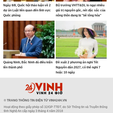
Ngày 8/8, Quốc hội thảo luận về 2
Bộ trưởng VHTT&DL lo ngại nhiều
dự án Luật liên quan đến lĩnh vực
giá trị nguyên gốc, nét đặc sắc của
Quốc phòng
nông thôn đang bị "bê tông hóa"
Quảng Ninh, Bắc Ninh đủ điều kiện
Đề xuất 2 phương án nghỉ Tết
lên thành phố
Nguyên đán 2027, có thể nghỉ 7
hoặc 10 ngày
®
TRANG THÔNG TIN ĐIỆN TỬ VINH24H.VN
Hoạt động theo giấy phép số 32/GP-TTĐT, do Sở Thông tin và Truyền thông
tỉnh Nghệ An cấp ngày 3 tháng 4 năm 2018