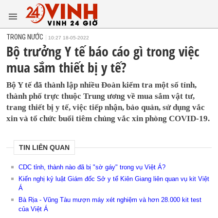
TRONG NƯỚC
10:27 18-05-2022
Bộ trưởng Y tế báo cáo gì trong việc
mua sắm thiết bị y tế?
Bộ Y tế đã thành lập nhiều Đoàn kiểm tra một số tỉnh,
thành phố trực thuộc Trung ương về mua sắm vật tư,
trang thiết bị y tế, việc tiếp nhận, bảo quản, sử dụng vắc
xin và tổ chức buổi tiêm chủng vắc xin phòng COVID-19.
TIN LIÊN QUAN
CDC tỉnh, thành nào đã bị "sờ gáy" trong vụ Việt Á?
Kiến nghị kỷ luật Giám đốc Sở y tế Kiên Giang liên quan vụ kit Việt
Á
Bà Rịa - Vũng Tàu mượn máy xét nghiệm và hơn 28.000 kit test
của Việt Á