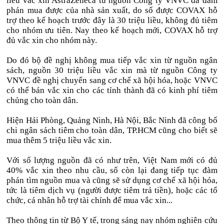
liều vắc xin AstraZeneca từ nguồn Công ty VNVC đã đàm
phán mua được của nhà sản xuất, do số được COVAX hỗ
trợ theo kế hoạch trước đây là 30 triệu liều, không đủ tiêm
cho nhóm ưu tiên. Nay theo kế hoạch mới, COVAX hỗ trợ
đủ vắc xin cho nhóm này.
Do đó bộ đề nghị không mua tiếp vắc xin từ nguồn ngân
sách, nguồn 30 triệu liều vắc xin mà từ nguồn Công ty
VNVC đề nghị chuyển sang cơ chế xã hội hóa, hoặc VNVC
có thể bán vắc xin cho các tỉnh thành đã có kinh phí tiêm
chủng cho toàn dân.
Hiện Hải Phòng, Quảng Ninh, Hà Nội, Bắc Ninh đã công bố
chi ngân sách tiêm cho toàn dân, TP.HCM cũng cho biết sẽ
mua thêm 5 triệu liều vắc xin.
Với số lượng nguồn đã có như trên, Việt Nam mới có đủ
40% vắc xin theo nhu cầu, số còn lại đang tiếp tục đàm
phán tìm nguồn mua và cũng sẽ sử dụng cơ chế xã hội hóa,
tức là tiêm dịch vụ (người được tiêm trả tiền), hoặc các tổ
chức, cá nhân hỗ trợ tài chính để mua vắc xin...
Theo thông tin từ Bộ Y tế, trong sáng nay nhóm nghiên cứu