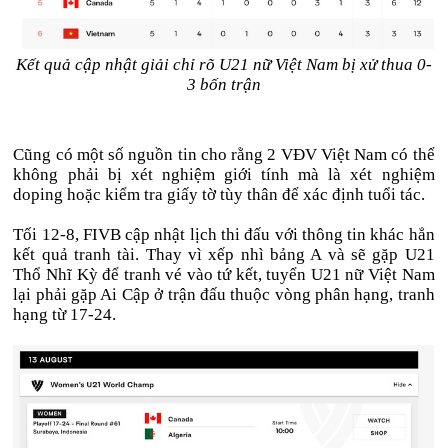
Kết quả cập nhật giải chỉ rõ U21 nữ Việt Nam bị xử thua 0-
3 bốn trận
Cũng có một số nguồn tin cho rằng 2 VĐV Việt Nam có thể
không phải bị xét nghiệm giới tính mà là xét nghiệm
doping hoặc kiểm tra giấy tờ tùy thân để xác định tuổi tác.
Tối 12-8, FIVB cập nhật lịch thi đấu với thông tin khác hẳn
kết quả tranh tài. Thay vì xếp nhì bảng A và sẽ gặp U21
Thổ Nhĩ Kỳ để tranh vé vào tứ kết, tuyển U21 nữ Việt Nam
lại phải gặp Ai Cập ở trận đấu thuộc vòng phân hạng, tranh
hạng từ 17-24.