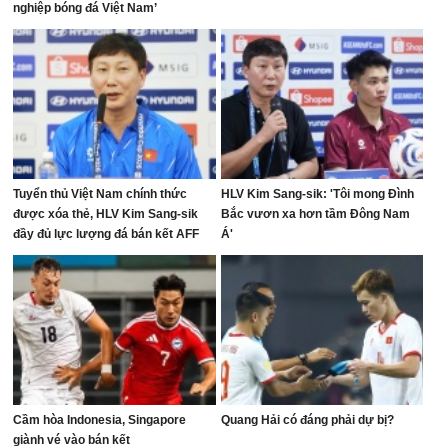
nghiệp bóng đá Việt Nam’
Tuyển thủ Việt Nam chính thức
HLV Kim Sang-sik: 'Tôi mong Đình
được xóa thẻ, HLV Kim Sang-sik
Bắc vươn xa hơn tầm Đông Nam
đầy đủ lực lượng đá bán kết AFF
Á'
Cup
Cầm hòa Indonesia, Singapore
Quang Hải có đáng phải dự bị?
giành vé vào bán kết