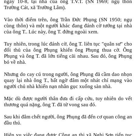
ngày 10-8, tại nhà của ông T.V.T. (SN 1969; ngụ thôn
Trường Cát, xã Trường Lâm).
Vào thời điểm trên, ông Trần Đức Phụng (SN 1950; ngụ
cùng thôn) và một người khác đang đánh cờ tướng tại nhà
của ông T.. Lúc này, ông T. đứng ngoài xem.
Tuy nhiên, trong lúc đánh cờ, ông T. liên tục "quân sư" cho
đối thủ của ông Phụng khiến ông Phụng thua cờ. Ông
Phụng và ông T. đã lớn tiếng cãi nhau. Sau đó, ông Phụng
bỏ về nhà.
Nhưng do cay cú trong người, ông Phụng đã cầm dao nhọn
quay lại nhà ông T., bất ngờ đâm một nhát chí mạng vào
người chủ nhà khiến nạn nhân gục xuống sàn nhà.
Mặc dù được người thân đưa đi cấp cứu, tuy nhiên do vết
thương quá nặng, ông T. đã tử vong sau đó.
Sau khi đâm chết người, ông Phụng đã đến cơ quan công an
đầu thú.
Hiện vụ việc đang được Công an thị xã Nghi Sơn tiếp tục