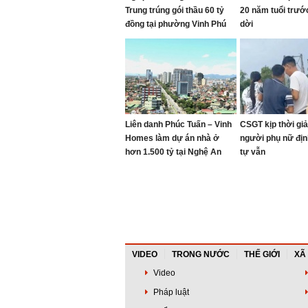
Trung trúng gói thầu 60 tỷ
20 năm tuổi trướ
đồng tại phường Vinh Phú
dời
Liên danh Phúc Tuấn – Vinh
CSGT kịp thời giả
Homes làm dự án nhà ở
người phụ nữ địn
hơn 1.500 tỷ tại Nghệ An
tự vẫn
VIDEO
TRONG NƯỚC
THẾ GIỚI
XÃ
Video
Pháp luật