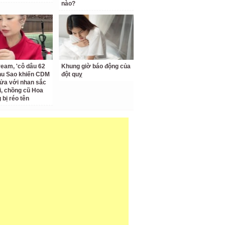
nào?
ream, 'cô dâu 62
Khung giờ báo động của
Thu Sao khiến CDM
đột quỵ
ửa với nhan sắc
ại, chồng cũ Hoa
bị réo tên