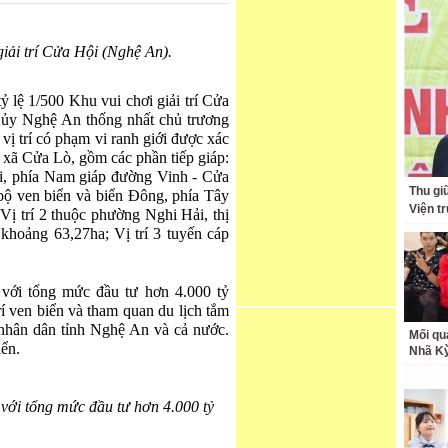
iải trí Cửa Hội (Nghệ An).
 lệ 1/500 Khu vui chơi giải trí Cửa
ủy Nghệ An thống nhất chủ trương
ị trí có phạm vi ranh giới được xác
ị xã Cửa Lò, gồm các phần tiếp giáp:
i, phía Nam giáp đường Vinh - Cửa
Thu giữ
bộ ven biển và biển Đông, phía Tây
Viện t
Vị trí 2 thuộc phường Nghi Hải, thị
khoảng 63,27ha; Vị trí 3 tuyến cáp
với tổng mức đầu tư hơn 4.000 tỷ
rí ven biển và tham quan du lịch tắm
nhân dân tỉnh Nghệ An và cả nước.
Mối qu
iển.
Nhã K
với tổng mức đầu tư hơn 4.000 tỷ