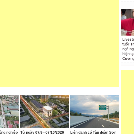
Livest
tuổi' 
ngã ng
hiện t
Cương 
ông nghiệp
Từ ngày 07/9 - 07/10/2026
Liên danh có Tập đoàn Sơn