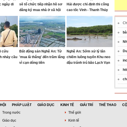
c ngày di
sẽ tổ chức tiếp nhận hồ sơ
Hải được chỉ định thi công
đăng ký mua nhà ở xã hội
cao tốc Vinh - Thanh Thủy
tại Khu nhà ở Mỹ Thượng,
phường Vinh Lộc
Ch
bà
Nh
Du
i cứu
Bất động sản Nghệ An: Từ
Nghệ An: Sớm xử lý lấn
h nhảy cầu
'mua là thắng' đến trầm lắng
chiếm luồng tuyến Khu neo
in
vì cạn dòng tiền
đậu tránh trú bão Lạch Vạn
ht
ch
 HỘI
PHÁP LUẬT
GIÁO DỤC
KINH TẾ
GIẢI TRÍ
THỂ THAO
CỘ
Trong nước
Thế giới
Giáo dục
Kinh tế