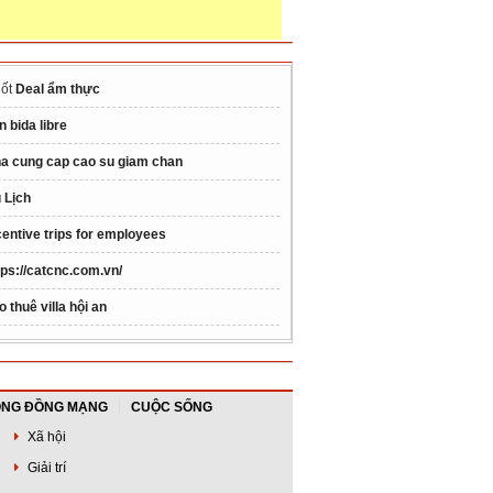
ốt
Deal ẩm thực
n bida libre
a cung cap cao su giam chan
 Lịch
centive trips for employees
tps://catcnc.com.vn/
o thuê villa hội an
NG ĐỒNG MẠNG
CUỘC SỐNG
Xã hội
Giải trí