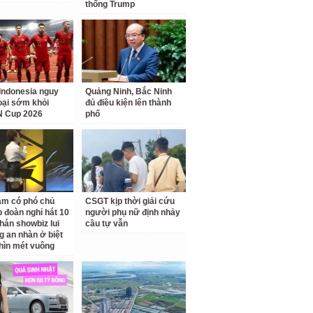
thống Trump
Indonesia nguy
Quảng Ninh, Bắc Ninh
loại sớm khỏi
đủ điều kiện lên thành
 Cup 2026
phố
am có phó chủ
CSGT kịp thời giải cứu
p đoàn nghỉ hát 10
người phụ nữ định nhảy
hán showbiz lui
cầu tự vẫn
g an nhàn ở biệt
hìn mét vuông