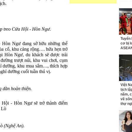
ịch.
áp treo Cửa Hội - Hòn Ngư.
Tuyển 
ảo Hòn Ngư đang sở hữu những thế
cơ bị 
ASEAN
hùa cổ, khu cảng rộng…. hứa hẹn trở
ại Hòn Ngư, du khách sẽ được trải
 đường trượt núi, khu vui chơi, cụm
hỉ dưỡng, khu mua sắm…, thích hợp
ghỉ dưỡng cuối tuần thú vị.
Việt N
g dần hoàn thiện.
tịch tậ
năm, c
về sốn
a Hội - Hòn Ngư sẽ trở thành điểm
thự ng
a Lò
ò (Nghệ An).