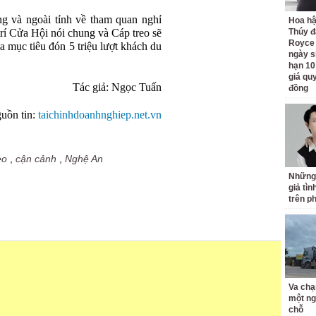
ng và ngoài tỉnh về tham quan nghỉ
Hoa h
trí Cửa Hội nói chung và Cáp treo sẽ
Thúy đ
Royce
ưa mục tiêu đón 5 triệu lượt khách du
ngày s
hạn 10
giá quy
Tác giả: Ngọc Tuấn
đồng
uồn tin:
taichinhdoanhnghiep.net.vn
eo
,
cận cảnh
,
Nghệ An
Những
giả tìn
trên p
Va chạ
một ng
chỗ