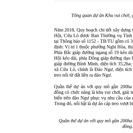
Tổng quan dự án Khu vui chơi, g
Năm 2018, Quy hoạch chi tiết xây dựng tỷ
Hội, Cửa Lò được Ban Thường vụ Tỉnh 
tại Thông báo số 1152 - TB/TU gồm có 3 v
định: Vị trí 1 thuộc phường Nghi Hòa, th
Phía Bắc giáp đường ngang số 19 kéo dà
Hội kéo dài, phía Đông giáp đường dạo 
giáp đường Bình Minh, diện tích 35,2ha; 
xã Cửa Lò, chính là Đảo Ngư, diện tích 
treo nối từ đất liền ra đảo Ngư.
Quần thể dự án với quy mô gần 200ha 
đồng có chức năng là khu vui chơi, giải t
biển trên đảo Ngư phục vụ nhu cầu của 
Trong đó, nổi bật là dự án cáp treo vượt b
Quần thể dự án với quy mô gần 200ha 
đồng.