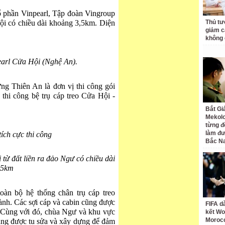
ổ phần Vinpearl, Tập đoàn Vingroup
ội có chiều dài khoảng 3,5km. Diện
Thủ tư
giảm cá
không 
earl Cửa Hội (Nghệ An).
Thiên An là đơn vị thi công gói
thi công bệ trụ cáp treo Cửa Hội -
Bắt Gi
Mekolo
từng đ
làm đư
ích cực thi công
Bắc N
từ đất liền ra đảo Ngư có chiều dài
,5km
oàn bộ hệ thống chân trụ cáp treo
ành. Các sợi cáp và cabin cũng được
FIFA d
. Cùng với đó, chùa Ngư và khu vực
kết Wo
Moroc
ang được tu sửa và xây dựng để đảm