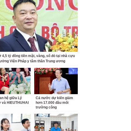
 4,5 tỷ đồng tiền mặt, vàng, sổ đỏ tại nhà cựu
rưởng Viện Pháp y tâm thần Trung ương
an hệ giữa Lý
Cả nước dự kiến giảm
ỳ và HIEUTHUHAI
hơn 17.000 đầu mối
trường công