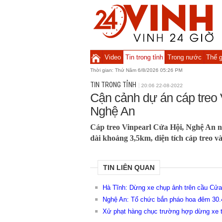
Video
Tin trong tỉnh
Trong nước
Thế g
Thời gian:
Thứ Năm 6/8/2026 05:26 PM
TIN TRONG TỈNH
20:06 22-08-2022
Cận cảnh dự án cáp treo 
Nghệ An
Cáp treo Vinpearl Cửa Hội, Nghệ An nố
dài khoảng 3,5km, diện tích cáp treo v
TIN LIÊN QUAN
Hà Tĩnh: Dừng xe chụp ảnh trên cầu Cửa H
Nghệ An: Tổ chức bắn pháo hoa đêm 30.
Xử phạt hàng chục trường hợp dừng xe tr