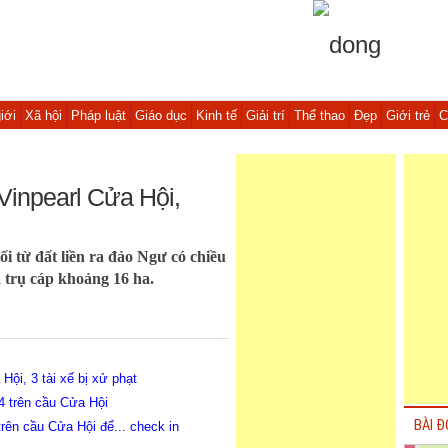
iới
Xã hội
Pháp luật
Giáo dục
Kinh tế
Giải trí
Thể thao
Đẹp
Giới trẻ
C
Vinpearl Cửa Hội,
i từ đất liền ra đảo Ngư có chiều
à trụ cáp khoảng 16 ha.
ội, 3 tài xế bị xử phạt
4 trên cầu Cửa Hội
BÀI Đ
ên cầu Cửa Hội để... check in