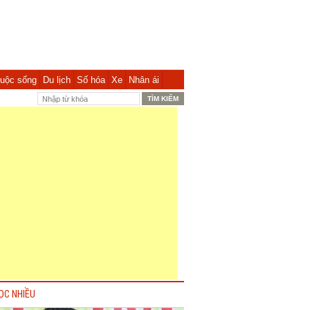
uộc sống
Du lịch
Số hóa
Xe
Nhân ái
ỌC NHIỀU