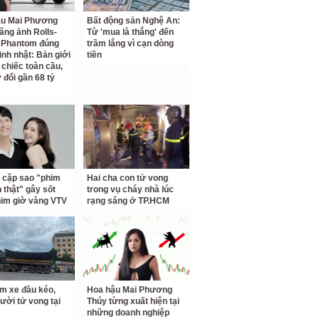
ậu Mai Phương
Bất động sản Nghệ An:
ăng ảnh Rolls-
Từ 'mua là thắng' đến
 Phantom đúng
trầm lắng vì cạn dòng
inh nhật: Bản giới
tiền
 chiếc toàn cầu,
 đổi gần 68 tỷ
 cặp sao "phim
Hai cha con tử vong
h thật" gây sốt
trong vụ cháy nhà lúc
him giờ vàng VTV
rạng sáng ở TP.HCM
m xe đầu kéo,
Hoa hậu Mai Phương
ười tử vong tại
Thúy từng xuất hiện tại
những doanh nghiệp