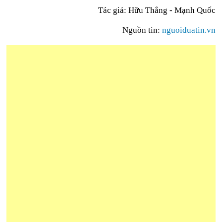
Tác giả: Hữu Thắng - Mạnh Quốc
Nguồn tin:
nguoiduatin.vn