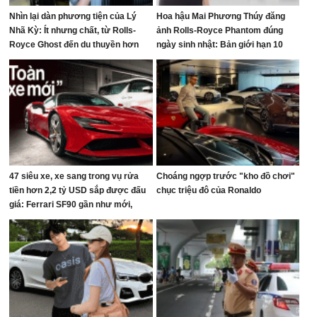
Nhìn lại dàn phương tiện của Lý
Hoa hậu Mai Phương Thúy đăng
Nhã Kỳ: Ít nhưng chất, từ Rolls-
ảnh Rolls-Royce Phantom đúng
Royce Ghost đến du thuyền hơn
ngày sinh nhật: Bản giới hạn 10
100 tỷ đồng
chiếc toàn cầu, giá quy đổi gần 68
tỷ đồng
47 siêu xe, xe sang trong vụ rửa
Choáng ngợp trước "kho đồ chơi"
tiền hơn 2,2 tỷ USD sắp được đấu
chục triệu đô của Ronaldo
giá: Ferrari SF90 gần như mới,
Rolls-Royce xếp hàng dài