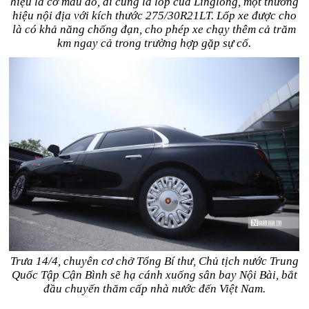
hiệu lá cờ màu đỏ, đi cùng là lốp của Linglong, một thương
hiệu nội địa với kích thước 275/30R21LT. Lốp xe được cho
là có khả năng chống đạn, cho phép xe chạy thêm cả trăm
km ngay cả trong trường hợp gặp sự cố.
Trưa 14/4, chuyên cơ chở Tổng Bí thư, Chủ tịch nước Trung
Quốc Tập Cận Bình sẽ hạ cánh xuống sân bay Nội Bài, bắt
đầu chuyến thăm cấp nhà nước đến Việt Nam.