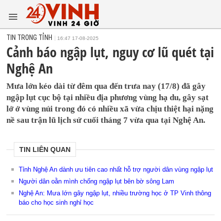
TIN TRONG TỈNH
16:47 17-08-2025
Cảnh báo ngập lụt, nguy cơ lũ quét tại
Nghệ An
Mưa lớn kéo dài từ đêm qua đến trưa nay (17/8) đã gây
ngập lụt cục bộ tại nhiều địa phương vùng hạ du, gây sạt
lở ở vùng núi trong đó có nhiều xã vừa chịu thiệt hại nặng
nề sau trận lũ lịch sử cuối tháng 7 vừa qua tại Nghệ An.
TIN LIÊN QUAN
Tỉnh Nghệ An dành ưu tiên cao nhất hỗ trợ người dân vùng ngập lụt
Người dân oằn mình chống ngập lụt bên bờ sông Lam
Nghệ An: Mưa lớn gây ngập lụt, nhiều trường học ở TP Vinh thông
báo cho học sinh nghỉ học