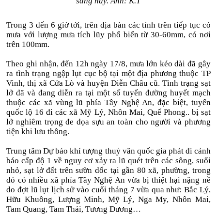
sáng nay. Ảnh: K.T
Trong 3 đến 6 giờ tới, trên địa bàn các tỉnh trên tiếp tục có
mưa với lượng mưa tích lũy phổ biến từ 30-60mm, có nơi
trên 100mm.
Theo ghi nhận, đến 12h ngày 17/8, mưa lớn kéo dài đã gây
ra tình trạng ngập lụt cục bộ tại một địa phương thuộc TP
Vinh, thị xã Cửa Lò và huyện Diễn Châu cũ. Tình trạng sạt
lở đã và đang diễn ra tại một số tuyến đường huyết mạch
thuộc các xã vùng lũ phía Tây Nghệ An, đặc biệt, tuyến
quốc lộ 16 đi các xã Mỹ Lý, Nhôn Mai, Quế Phong.. bị sạt
lở nghiêm trọng đe dọa sựu an toàn cho người và phương
tiện khi lưu thông.
Trung tâm Dự báo khí tượng thuỷ văn quốc gia phát đi cảnh
báo cấp độ 1 về nguy cơ xảy ra lũ quét trên các sông, suối
nhỏ, sạt lở đất trên sườn dốc tại gần 80 xã, phường, trong
đó có nhiều xã phía Tây Nghệ An vừa bị thiệt hại nặng nề
do đợt lũ lụt lịch sử vào cuối tháng 7 vừa qua như: Bắc Lý,
Hữu Khuông, Lượng Minh, Mỹ Lý, Nga My, Nhôn Mai,
Tam Quang, Tam Thái, Tương Dương…