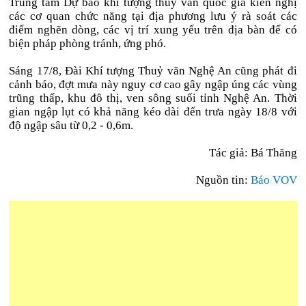
Trung tâm Dự báo khí tượng thuỷ văn quốc gia kiến nghị
các cơ quan chức năng tại địa phương lưu ý rà soát các
điểm nghẽn dòng, các vị trí xung yếu trên địa bàn để có
biện pháp phòng tránh, ứng phó.
Sáng 17/8, Đài Khí tượng Thuỷ văn Nghệ An cũng phát đi
cảnh báo, đợt mưa này nguy cơ cao gây ngập úng các vùng
trũng thấp, khu đô thị, ven sông suối tỉnh Nghệ An. Thời
gian ngập lụt có khả năng kéo dài đến trưa ngày 18/8 với
độ ngập sâu từ 0,2 - 0,6m.
Tác giả: Bá Thăng
Nguồn tin:
Báo VOV