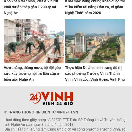
Khó khăn tài chính, Việt Á xin rút
Khai mạc vòng chung khảo cuộc thi
khỏi dự án thép gần 1.200 tỷ tại
“Tìm kiếm tài năng Dân ca, Ví giặm
Nghệ An
Nghệ Tĩnh” năm 2026
Vượt nắng, thắng mưa, bộ đội góp
Thực hiện Đề án chỉnh trang đô thị
sức xây trường nội trú liên cấp ở
các phường Trường Vinh, Thành
biên giới Nghệ An
Vinh, Vinh Lộc, Vinh Hưng, Vinh Phú
và Cửa Lò giai đoạn 2026 – 2030
®
TRANG THÔNG TIN ĐIỆN TỬ VINH24H.VN
Hoạt động theo giấy phép số 32/GP-TTĐT, do Sở Thông tin và Truyền thông
tỉnh Nghệ An cấp ngày 3 tháng 4 năm 2018
Địa chỉ: Tầng 4, Trung tâm Cung ứng dịch vụ công phường Trường Vinh, số