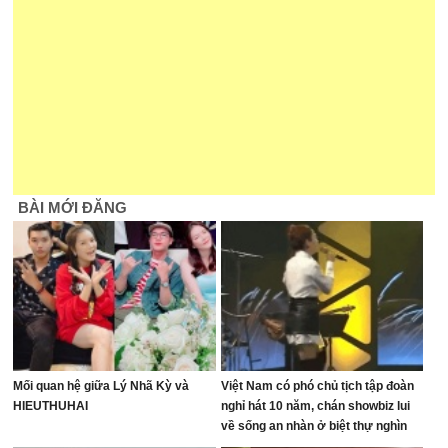
BÀI MỚI ĐĂNG
Mối quan hệ giữa Lý Nhã Kỳ và
Việt Nam có phó chủ tịch tập đoàn
HIEUTHUHAI
nghỉ hát 10 năm, chán showbiz lui
về sống an nhàn ở biệt thự nghìn
mét vuông