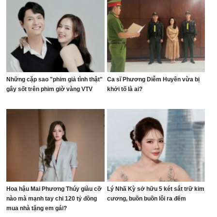
Những cặp sao "phim giả tình thật"
Ca sĩ Phương Diễm Huyền vừa bị
gây sốt trên phim giờ vàng VTV
khởi tố là ai?
Hoa hậu Mai Phương Thúy giàu cỡ
Lý Nhã Kỳ sở hữu 5 két sắt trữ kim
nào mà mạnh tay chi 120 tỷ đồng
cương, buồn buồn lôi ra đếm
mua nhà tặng em gái?