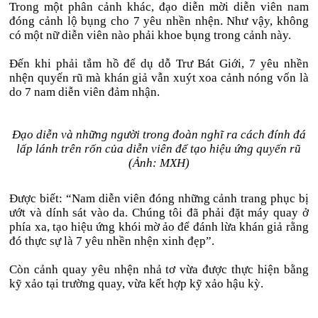
Trong một phân cảnh khác, đạo diễn mời diễn viên nam
đóng cảnh lộ bụng cho 7 yêu nhền nhện. Như vậy, không
có một nữ diễn viên nào phải khoe bụng trong cảnh này.
Đến khi phải tắm hồ để dụ dỗ Trư Bát Giới, 7 yêu nhền
nhện quyến rũ mà khán giả vẫn xuýt xoa cảnh nóng vốn là
do 7 nam diễn viên đảm nhận.
Đạo diễn và những người trong đoàn nghĩ ra cách đính đá
lấp lánh trên rốn của diễn viên để tạo hiệu ứng quyến rũ
(Ảnh: MXH)
Được biết: “Nam diễn viên đóng những cảnh trang phục bị
ướt và dính sát vào da. Chúng tôi đã phải đặt máy quay ở
phía xa, tạo hiệu ứng khói mờ ảo để đánh lừa khán giả rằng
đó thực sự là 7 yêu nhền nhện xinh đẹp”.
Còn cảnh quay yêu nhện nhả tơ vừa được thực hiện bằng
kỹ xảo tại trường quay, vừa kết hợp kỹ xảo hậu kỳ.