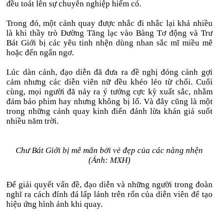
đều toát lên sự chuyên nghiệp hiếm có.
Trong đó, một cảnh quay được nhắc đi nhắc lại khá nhiều
là khi thầy trò Đường Tăng lạc vào Bàng Tơ động và Trư
Bát Giới bị các yêu tinh nhện dùng nhan sắc mĩ miều mê
hoặc đến ngẩn ngơ.
Lúc dàn cảnh, đạo diễn đã đưa ra đề nghị đóng cảnh gợi
cảm nhưng các diễn viên nữ đều khéo léo từ chối. Cuối
cùng, mọi người đã nảy ra ý tưởng cực kỳ xuất sắc, nhằm
đảm bảo phim hay nhưng không bị lố. Và đây cũng là một
trong những cảnh quay kinh điển đánh lừa khán giả suốt
nhiều năm trời.
Chư Bát Giới bị mê mẩn bởi vẻ đẹp của các nàng nhện
(Ảnh: MXH)
Để giải quyết vấn đề, đạo diễn và những người trong đoàn
nghĩ ra cách đính đá lấp lánh trên rốn của diễn viên để tạo
hiệu ứng hình ảnh khi quay.