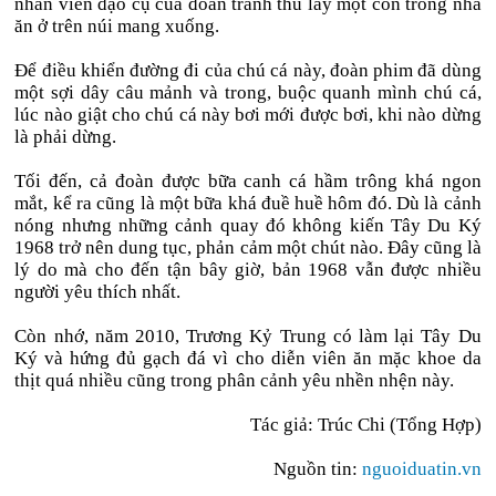
nhân viên đạo cụ của đoàn tranh thủ lấy một con trong nhà
ăn ở trên núi mang xuống.
Để điều khiển đường đi của chú cá này, đoàn phim đã dùng
một sợi dây câu mảnh và trong, buộc quanh mình chú cá,
lúc nào giật cho chú cá này bơi mới được bơi, khi nào dừng
là phải dừng.
Tối đến, cả đoàn được bữa canh cá hầm trông khá ngon
mắt, kể ra cũng là một bữa khá đuề huề hôm đó. Dù là cảnh
nóng nhưng những cảnh quay đó không kiến Tây Du Ký
1968 trở nên dung tục, phản cảm một chút nào. Đây cũng là
lý do mà cho đến tận bây giờ, bản 1968 vẫn được nhiều
người yêu thích nhất.
Còn nhớ, năm 2010, Trương Kỷ Trung có làm lại Tây Du
Ký và hứng đủ gạch đá vì cho diễn viên ăn mặc khoe da
thịt quá nhiều cũng trong phân cảnh yêu nhền nhện này.
Tác giả: Trúc Chi (Tổng Hợp)
Nguồn tin:
nguoiduatin.vn