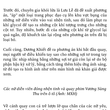
Trước đó, chuyên gia khói lửa là Lưu Lễ đã đề xuất phương
án, "áp" một loại trang phục đạo cụ lên khu vực bụng của
những nữ diễn viên vào vai nhện tinh, sau đó làm phụt ra
khí glycol để tạo ra những cột khí tượng trưng cho những
cột tơ. Tuy nhiên, bước đi của những cột khí từ glycol lại
quá ngắn, độ khuếch tán lại rộng nên phương án trên đã bị
loại bỏ.
Cuối cùng, Dương Khiết đề ra phương án khi bắt đầu quay,
mọi người sẽ điều khiển tay sao cho những sợi tơ trong tay
rung lắc nhịp nhàng bằng những sợi tơ giả còn lại sẽ do bộ
phận hậu kỳ xử lý, bằng cách tăng thêm hiệu ứng ánh sáng,
từ đó tạo ra hình ảnh như trên màn hình mà khán giả được
xem.
Các nữ diễn viên đóng nhện tinh và quay phim Vương Sùng
Thu trên ô tô (Ảnh: MXH)
Về cảnh quay con cá trê lượn lờ qua chân của các nữ yêu,