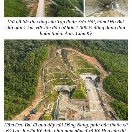
Với nỗ lực thi công của Tập đoàn Sơn Hải, hầm Đèo Bụt
dài gần 1 km, với vốn đầu tư hơn 1.000 tỷ đồng đang dần
hoàn thiện. Ảnh: Cẩm Kỳ
Hầm Đèo Bụt đi qua dãy núi Đồng Nang, phía bắc thuộc xã
Kỳ Lạc, huyện Kỳ Anh, phía nam nằm ở xã Kỳ Hoa của thị