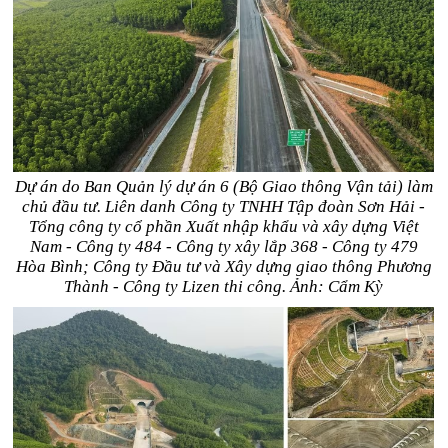
Dự án do Ban Quản lý dự án 6 (Bộ Giao thông Vận tải) làm
chủ đầu tư. Liên danh Công ty TNHH Tập đoàn Sơn Hải -
Tổng công ty cổ phần Xuất nhập khẩu và xây dựng Việt
Nam - Công ty 484 - Công ty xây lắp 368 - Công ty 479
Hòa Bình; Công ty Đầu tư và Xây dựng giao thông Phương
Thành - Công ty Lizen thi công. Ảnh: Cẩm Kỳ