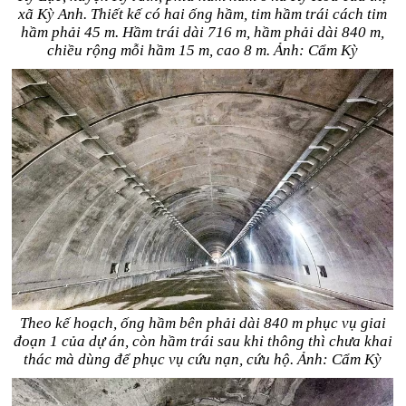
xã Kỳ Anh. Thiết kế có hai ống hầm, tim hầm trái cách tim
hầm phải 45 m. Hầm trái dài 716 m, hầm phải dài 840 m,
chiều rộng mỗi hầm 15 m, cao 8 m. Ảnh: Cẩm Kỳ
Theo kế hoạch, ống hầm bên phải dài 840 m phục vụ giai
đoạn 1 của dự án, còn hầm trái sau khi thông thì chưa khai
thác mà dùng để phục vụ cứu nạn, cứu hộ. Ảnh: Cẩm Kỳ