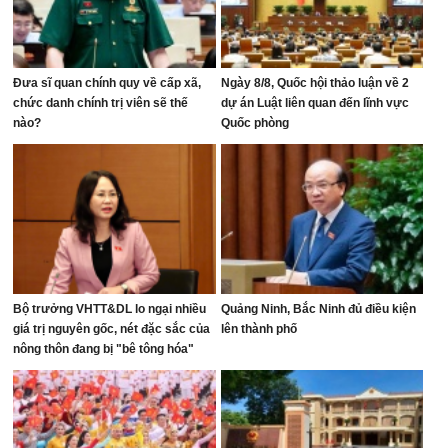
Đưa sĩ quan chính quy về cấp xã,
Ngày 8/8, Quốc hội thảo luận về 2
chức danh chính trị viên sẽ thế
dự án Luật liên quan đến lĩnh vực
nào?
Quốc phòng
Bộ trưởng VHTT&DL lo ngại nhiều
Quảng Ninh, Bắc Ninh đủ điều kiện
giá trị nguyên gốc, nét đặc sắc của
lên thành phố
nông thôn đang bị "bê tông hóa"