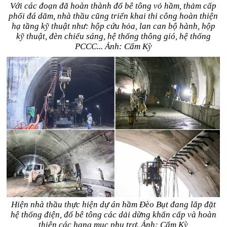
Với các đoạn đã hoàn thành đổ bê tông vỏ hầm, thảm cấp
phối đá dăm, nhà thầu cũng triển khai thi công hoàn thiện
hạ tầng kỹ thuật như: hộp cứu hỏa, lan can bộ hành, hộp
kỹ thuật, đèn chiếu sáng, hệ thống thông gió, hệ thống
PCCC... Ảnh: Cẩm Kỳ
Hiện nhà thầu thực hiện dự án hầm Đèo Bụt đang lắp đặt
hệ thống điện, đổ bê tông các dải dừng khẩn cấp và hoàn
thiện các hạng mục phụ trợ. Ảnh: Cẩm Kỳ