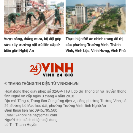
Vượt nắng, thắng mưa, bộ đội góp
Thực hiện Đề án chỉnh trang đô thị
sức xây trường nội trú liên cấp ở
các phường Trường Vinh, Thành
biên giới Nghệ An
Vinh, Vinh Lộc, Vinh Hưng, Vinh Phú
và Cửa Lò giai đoạn 2026 – 2030
®
TRANG THÔNG TIN ĐIỆN TỬ VINH24H.VN
Hoạt động theo giấy phép số 32/GP-TTĐT, do Sở Thông tin và Truyền thông
tỉnh Nghệ An cấp ngày 3 tháng 4 năm 2018
Địa chỉ: Tầng 4, Trung tâm Cung ứng dịch vụ công phường Trường Vinh, số
26, đường Lê Mao kéo dài, phường Trường Vinh, tỉnh Nghệ An
Điện thoại liên hệ: 0945.795.560
Email: 24honline.na@gmail.com
Người chịu trách nhiệm nội dung:
Lê Thị Thanh Huyền