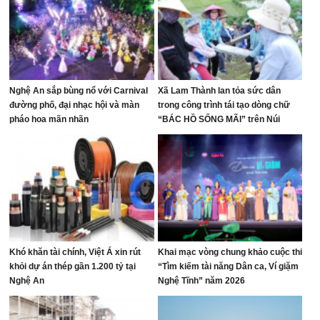
Nghệ An sắp bùng nổ với Carnival
Xã Lam Thành lan tỏa sức dân
đường phố, đại nhạc hội và màn
trong công trình tái tạo dòng chữ
pháo hoa mãn nhãn
“BÁC HỒ SỐNG MÃI” trên Núi
Nhón
Khó khăn tài chính, Việt Á xin rút
Khai mạc vòng chung khảo cuộc thi
khỏi dự án thép gần 1.200 tỷ tại
“Tìm kiếm tài năng Dân ca, Ví giặm
Nghệ An
Nghệ Tĩnh” năm 2026