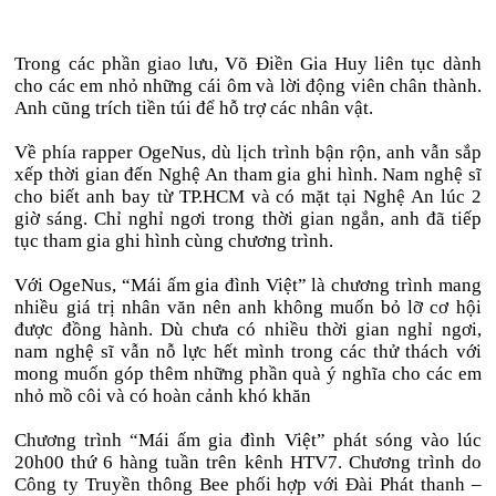
Trong các phần giao lưu, Võ Điền Gia Huy liên tục dành
cho các em nhỏ những cái ôm và lời động viên chân thành.
Anh cũng trích tiền túi để hỗ trợ các nhân vật.
Về phía rapper OgeNus, dù lịch trình bận rộn, anh vẫn sắp
xếp thời gian đến Nghệ An tham gia ghi hình. Nam nghệ sĩ
cho biết anh bay từ TP.HCM và có mặt tại Nghệ An lúc 2
giờ sáng. Chỉ nghỉ ngơi trong thời gian ngắn, anh đã tiếp
tục tham gia ghi hình cùng chương trình.
Với OgeNus, “Mái ấm gia đình Việt” là chương trình mang
nhiều giá trị nhân văn nên anh không muốn bỏ lỡ cơ hội
được đồng hành. Dù chưa có nhiều thời gian nghỉ ngơi,
nam nghệ sĩ vẫn nỗ lực hết mình trong các thử thách với
mong muốn góp thêm những phần quà ý nghĩa cho các em
nhỏ mồ côi và có hoàn cảnh khó khăn
Chương trình “Mái ấm gia đình Việt” phát sóng vào lúc
20h00 thứ 6 hàng tuần trên kênh HTV7. Chương trình do
Công ty Truyền thông Bee phối hợp với Đài Phát thanh –