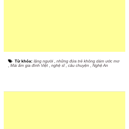
Từ khóa:
lặng người
,
những đứa trẻ không dám ước mơ
,
Mái ấm gia đình Việt
,
nghệ sĩ
,
câu chuyện
,
Nghệ An