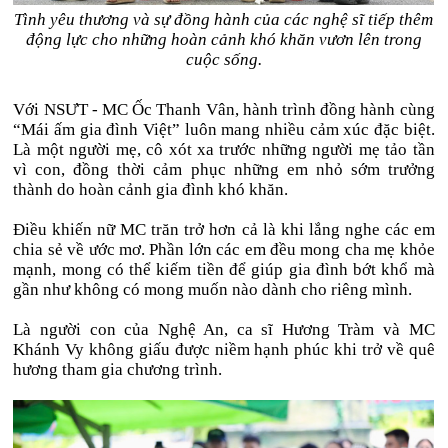
Tình yêu thương và sự đồng hành của các nghệ sĩ tiếp thêm
động lực cho những hoàn cảnh khó khăn vươn lên trong
cuộc sống.
Với NSƯT - MC Ốc Thanh Vân, hành trình đồng hành cùng
“Mái ấm gia đình Việt” luôn mang nhiều cảm xúc đặc biệt.
Là một người mẹ, cô xót xa trước những người mẹ tảo tần
vì con, đồng thời cảm phục những em nhỏ sớm trưởng
thành do hoàn cảnh gia đình khó khăn.
Điều khiến nữ MC trăn trở hơn cả là khi lắng nghe các em
chia sẻ về ước mơ. Phần lớn các em đều mong cha mẹ khỏe
mạnh, mong có thể kiếm tiền để giúp gia đình bớt khổ mà
gần như không có mong muốn nào dành cho riêng mình.
Là người con của Nghệ An, ca sĩ Hương Tràm và MC
Khánh Vy không giấu được niềm hạnh phúc khi trở về quê
hương tham gia chương trình.