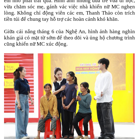
em nhỏ phải trải qua. Hình ảnh những đứa trẻ vừa đi học,
vừa chăm sóc mẹ, gánh vác việc nhà khiến nữ MC nghẹn
lòng. Không chỉ động viên các em, Thanh Thảo còn trích
tiền túi để chung tay hỗ trợ các hoàn cảnh khó khăn.
Giữa cái nắng tháng 6 của Nghệ An, hình ảnh hàng nghìn
khán giả có mặt từ sớm để theo dõi và ủng hộ chương trình
cũng khiến nữ MC xúc động.