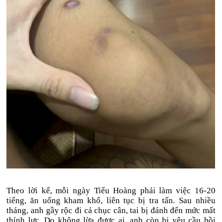
Theo lời kể, mỗi ngày Tiểu Hoàng phải làm việc 16-20
tiếng, ăn uống kham khổ, liên tục bị tra tấn. Sau nhiều
tháng, anh gầy rộc đi cả chục cân, tai bị đánh đến mức mất
thính lực. Do không lừa được ai, anh còn bị yêu cầu bồi