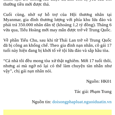
thường tiền mới được thả.
Cuối cùng, nhờ sự hỗ trợ của Hội thương nhân tại
Myanmar, gia đình thương lượng với phía khu lừa đảo và
phải trả 350.000 nhân dân tệ (khoảng 1,2 tỷ đồng). Tháng 6
vừa qua, Tiểu Hoàng mới may mắn được trở về Trung Quốc.
Về phần Tiểu Chu, sau khi từ Thái Lan trở về Trung Quốc
đã bị công an khống chế. Theo gia đình nạn nhân, cô gái 17
tuổi này hiện đang bị khởi tố về tội lừa đảo và sắp hầu tòa.
“Cả nhà tôi đều mong tòa xử thật nghiêm. Mới 17 tuổi thôi,
nhưng ai mà ngờ nó lại có thể làm chuyện tàn nhẫn như
vậy”, chị gái nạn nhân nói.
Nguồn: HK01
Tác giả: Phạm Trang
Nguồn tin:
doisongphapluat.nguoiduatin.vn