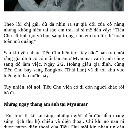
Theo lời chị gái, dù đã nhìn ra sự giả dối của cô nàng
nhưng không hiểu tại sao em trai lại si mê đến vậy: “Tiểu
Chu cố tình tạo vỏ bọc sang trọng, còn em trai tôi thì hoàn
toàn mù quáng”
Sau khi yêu nhau, Tiểu Chu liên tục “tẩy não” bạn trai, nói
rằng gia đình cô có mối làm ăn ở Myanmar và rủ anh cùng
sang đó làm việc. Ngày 2/2, Hoàng giấu gia đình, cùng
Tiểu Chu bay sang Bangkok (Thái Lan) và đi tới khu vực
biên giới hai nước này.
Tuy nhiên, tới nơi, Tiểu Chu viện cớ đi đón người khác rồi
bỏ đi.
Những ngày tháng ám ảnh tại Myanmar
“Em trai tôi kể lại rằng, những người đến đón đều mang
súng, tịch thu hộ chiếu và điện thoại. Chỉ khi nó năn nỉ
được mượn điện thoại của Tiểu Chu mới kịp nhắn tin cầu