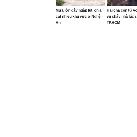
Mưa lớn gây ngập lụt, chia
Hai cha con tử v
cắt nhiều khu vực ở Nghệ
vụ cháy nhà lúc 
An
TP.HCM