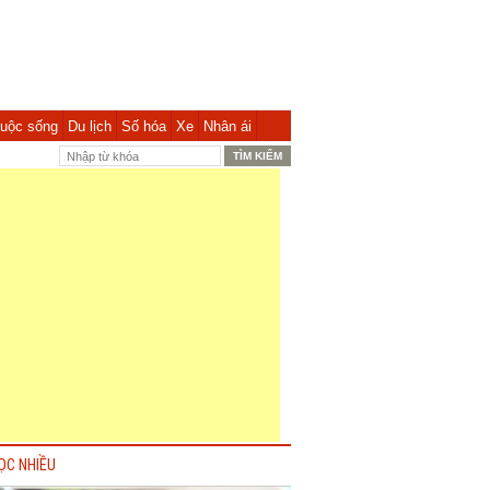
uộc sống
Du lịch
Số hóa
Xe
Nhân ái
ỌC NHIỀU