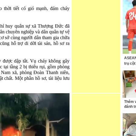
 thời tiết có gió mạnh, đám cháy
Chỉ huy quân sự xã Thượng Đức đã
hân chuyên nghiệp và dân quân tự vệ
 cơ sở cùng người dân tham gia chữa
ng hỗ trợ di dời tài sản, hồ sơ ra
ASEAN 
 được dập tắt. Vụ cháy không gây
trụ cộ
tại tầng 2 bị thiêu rụi, gồm phòng
t Nam xã, phòng Đoàn Thanh niên,
 chất. Một phần hồ sơ, tài liệu lưu
Thêm v
đánh t