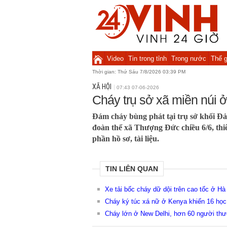
Video
Tin trong tỉnh
Trong nước
Thế g
Thời gian:
Thứ Sáu 7/8/2026 03:39 PM
XÃ HỘI
07:43 07-06-2026
Cháy trụ sở xã miền núi 
Đám cháy bùng phát tại trụ sở khối Đả
đoàn thể xã Thượng Đức chiều 6/6, thi
phần hồ sơ, tài liệu.
TIN LIÊN QUAN
Xe tải bốc cháy dữ dội trên cao tốc ở Hà
Cháy ký túc xá nữ ở Kenya khiến 16 học 
Cháy lớn ở New Delhi, hơn 60 người th