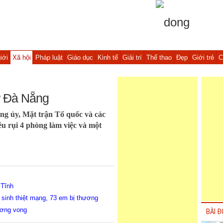
iới
Xã hội
Pháp luật
Giáo dục
Kinh tế
Giải trí
Thể thao
Đẹp
Giới trẻ
C
ở Đà Nẵng
ng ủy, Mặt trận Tổ quốc và các
êu rụi 4 phòng làm việc và một
 Tĩnh
sinh thiệt mạng, 73 em bị thương
ương vong
BÀI Đ