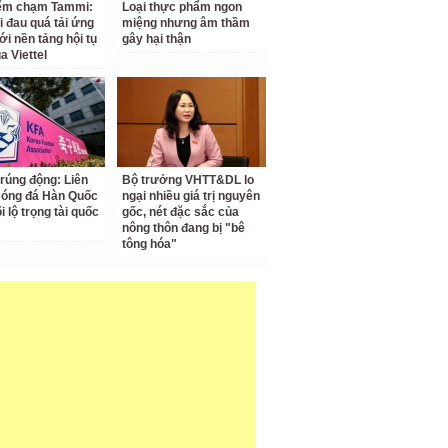
iểm chạm Tammi:
Loại thực phẩm ngon
i đau quá tải ứng
miệng nhưng âm thầm
ới nền tảng hội tụ
gây hại thận
a Viettel
 rúng động: Liên
Bộ trưởng VHTT&DL lo
Bóng đá Hàn Quốc
ngại nhiều giá trị nguyên
ối lộ trọng tài quốc
gốc, nét đặc sắc của
nông thôn đang bị "bê
tông hóa"