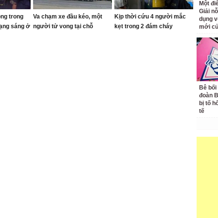
Một đ
Giải nỗ
ong trong
Va chạm xe đầu kéo, một
Kịp thời cứu 4 người mắc
dụng v
rạng sáng ở
người tử vong tại chỗ
kẹt trong 2 đám cháy
mới củ
Bê bối
đoàn 
bị tố h
tế