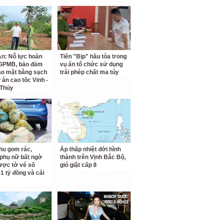
n: Nỗ lực hoàn
Tiến "Bịp" hầu tòa trong
 GPMB, bảo đảm
vụ án tổ chức sử dụng
ao mặt bằng sạch
trái phép chất ma túy
 án cao tốc Vinh -
 Thủy
hu gom rác,
Áp thấp nhiệt đới hình
phụ nữ bất ngờ
thành trên Vịnh Bắc Bộ,
ược tờ vé số
gió giật cấp 8
31 tỷ đồng và cái