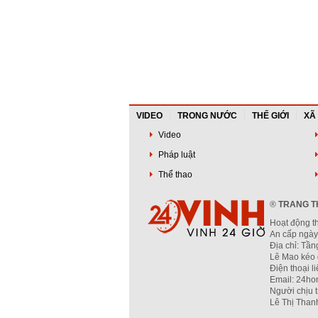
VIDEO
TRONG NƯỚC
THẾ GIỚI
XÃ
Video
Pháp luật
Thể thao
®
TRANG TH
Hoạt động t
An cấp ngày
Địa chỉ: Tầ
Lê Mao kéo 
Điện thoại l
Email: 24ho
Người chịu 
Lê Thị Than