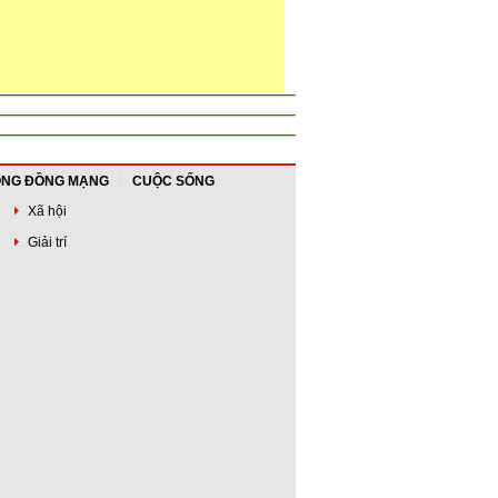
NG ĐỒNG MẠNG
CUỘC SỐNG
Xã hội
Giải trí