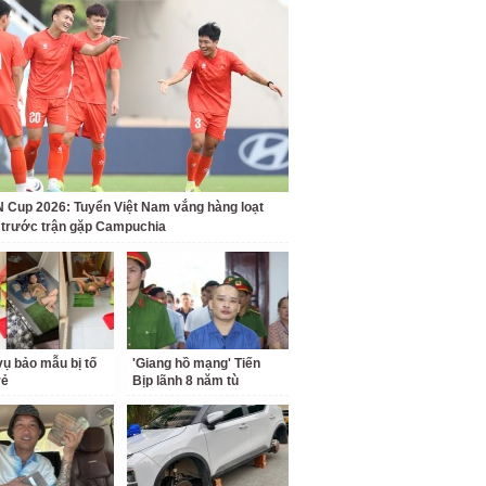
Cup 2026: Tuyển Việt Nam vắng hàng loạt
t trước trận gặp Campuchia
ụ bảo mẫu bị tố
'Giang hồ mạng' Tiến
rẻ
Bịp lãnh 8 năm tù