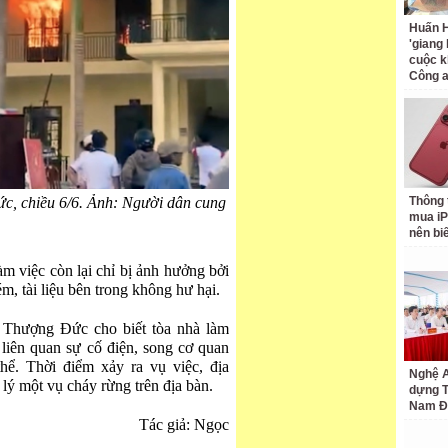
Huấn H
'giang
cuộc k
Công 
ức, chiều 6/6. Ảnh: Người dân cung
Thông 
mua iP
nên bi
m việc còn lại chỉ bị ảnh hưởng bởi
m, tài liệu bên trong không hư hại.
Thượng Đức cho biết tòa nhà làm
liên quan sự cố điện, song cơ quan
hể. Thời điểm xảy ra vụ việc, địa
Nghệ A
lý một vụ cháy rừng trên địa bàn.
dựng 
Nam Đ
Tác giả: Ngọc