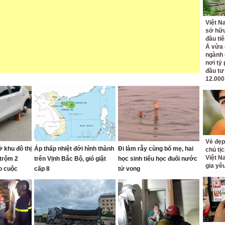
Việt N
sở hữu
đầu ti
Á vừa
ngành d
nơi tỷ
đầu tư
12.000
Vẻ đẹp
 khu đô thị
Áp thấp nhiệt đới hình thành
Đi làm rẫy cùng bố mẹ, hai
chủ tị
Việt N
 trộm 2
trên Vịnh Bắc Bộ, gió giật
học sinh tiểu học đuối nước
gia yê
o cuộc
cấp 8
tử vong