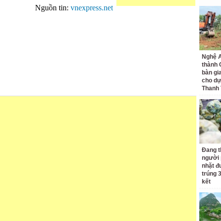
Nguồn tin:
vnexpress.net
Nghệ A
thành
bàn gi
cho dự
Thanh
Đang t
người 
nhặt đ
trúng 
kết