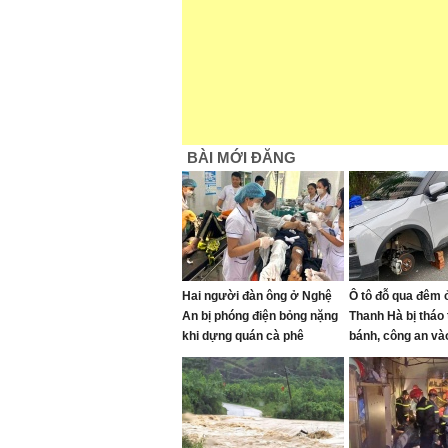
BÀI MỚI ĐĂNG
Hai người đàn ông ở Nghệ
Ô tô đỗ qua đêm ở
An bị phóng điện bỏng nặng
Thanh Hà bị tháo
khi dựng quán cà phê
bánh, công an và