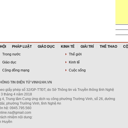
 HỘI
PHÁP LUẬT
GIÁO DỤC
KINH TẾ
GIẢI TRÍ
THỂ THAO
CỘ
Trong nước
Thế giới
Giáo dục
Kinh tế
Cộng đồng mạng
Cuộc sống
ÔNG TIN ĐIỆN TỬ VINH24H.VN
heo giấy phép số 32/GP-TTĐT, do Sở Thông tin và Truyền thông tỉnh Nghệ
 3 tháng 4 năm 2018
ng 4, Trung tâm Cung ứng dịch vụ công phường Trường Vinh, số 26, đường
dài, phường Trường Vinh, tỉnh Nghệ An
iên hệ: 0945.795.560
nline.na@gmail.com
trách nhiệm nội dung:
h Huyền