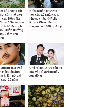
am có 1 vùng đất
Nhìn lại dàn phương
 Di sản Thế giới
tiện của Lý Nhã Kỳ: Ít
ên của Đông Nam
nhưng chất, từ Rolls-
 được "Oscar của
Royce Ghost đến du
u lịch" đề cử, là
thuyền hơn 100 tỷ đồng
 phú Xuân Trường
 KDL tâm linh
 ha
 lãng tử của Phó
Chú rể mất 2 tay đón cô
ch Hội Điện ảnh
dâu vào lễ đường gây
am khiến nữ đại
xúc động
u suốt 20 năm