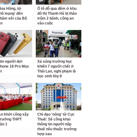
oa Hồng, từ
Ô tô đỗ qua đêm ở khu
 hồ mạng' đến
đô thị Thanh Hà bị tháo
hám xét của Bộ
trộm 2 bánh, công an
an
vào cuộc
tin người đợi
Xả súng trường học
hone 18 Pro Max
khiến 7 người chết ở
ết
Thái Lan, nghi phạm là
học sinh lớp 9
n khởi công xây
Chỉ đạo 'nóng' từ Cục
Trường THPT
Thuế: Sẽ công khai
àn 1
thông tin người nộp
thuế nếu thuộc trường
hợp sau