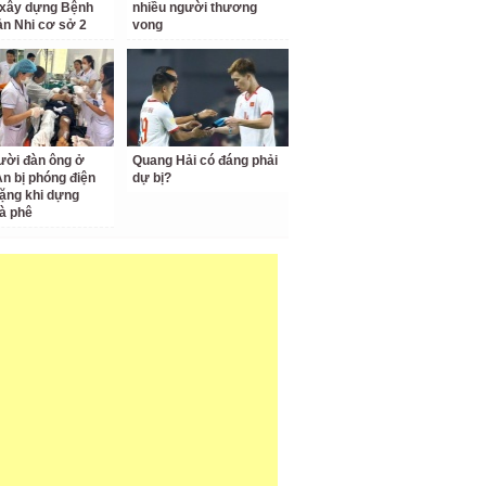
 xây dựng Bệnh
nhiều người thương
ản Nhi cơ sở 2
vong
ười đàn ông ở
Quang Hải có đáng phải
n bị phóng điện
dự bị?
ặng khi dựng
à phê