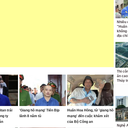
Nhiều 
"Huấn
không 
địa ch
Thi cô
án cao
Thủy t
tan trái
'Giang hồ mạng' Tiến Bịp
Huấn Hoa Hồng, từ 'giang hồ
ng ty
lãnh 8 năm tù
mạng' đến cuộc khám xét
án
của Bộ Công an
Nghệ A