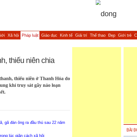
iới
Xã hội
Pháp luật
Giáo dục
Kinh tế
Giải trí
Thể thao
Đẹp
Giới trẻ
C
, thiếu niên chia
thanh, thiếu niên ở Thanh Hóa do
g khí truy sát gây náo loạn
ết.
nã, gã đàn ông ra đầu thú sau 22 năm
BÀI Đ
rong lúc giãn cách xã hội