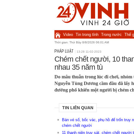
Video
Tin trong tỉnh
Trong nước
Thế g
Thời gian:
Thứ Bảy 8/8/2026 06:01 AM
PHÁP LUẬT
13:28 11-02-2023
Chém chết người, 10 thanh
nhau 35 năm tù
Do mâu thuẫn trong lúc đi chơi, nhóm 
Nguyễn Tùng Dương cầm đầu đã lấy hun
đường phố khiến một người bị chém ch
TIN LIÊN QUAN
Bán vé số, bốc vác, phụ hồ để trốn truy 
chém chết người
11 thanh niên truy sát, chém chết người t