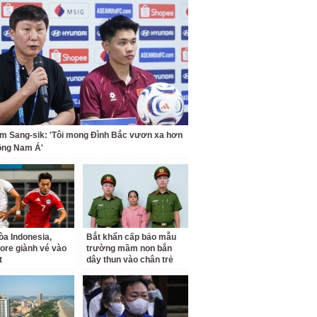
m Sang-sik: 'Tôi mong Đình Bắc vươn xa hơn
ông Nam Á'
a Indonesia,
Bắt khẩn cấp bảo mẫu
ore giành vé vào
trường mầm non bắn
t
dây thun vào chân trẻ