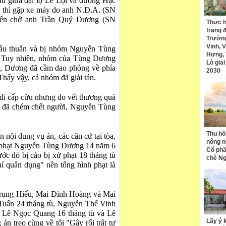
au giữa đại lộ Lê Lợi và đường Hạc
thì gặp xe máy do anh N.Đ.A. (SN
iển chở anh Trần Quý Dương (SN
Thực h
trang 
Trường
Vinh, V
âu thuẫn và bị nhóm Nguyễn Tùng
Hưng, 
. Tuy nhiên, nhóm của Tùng Dương
Lò gia
ổi, Dương đã cầm dao phóng về phía
2030
hấy vậy, cả nhóm đã giải tán.
đi cấp cứu nhưng do vết thương quá
nh đã chém chết người, Nguyễn Tùng
Thu hồ
n nội dung vụ án, các căn cứ tại tòa,
nông n
phạt Nguyễn Tùng Dương 14 năm 6
Cổ phầ
rước đó bị cáo bị xử phạt 18 tháng tù
chè Ng
hí quân dụng" nên tổng hình phạt là
Trung Hiếu, Mai Đình Hoàng và Mai
uấn 24 tháng tù, Nguyễn Thế Vinh
, Lê Ngọc Quang 16 tháng tù và Lê
Lấy ý 
n treo cùng về tội "Gây rối trật tự