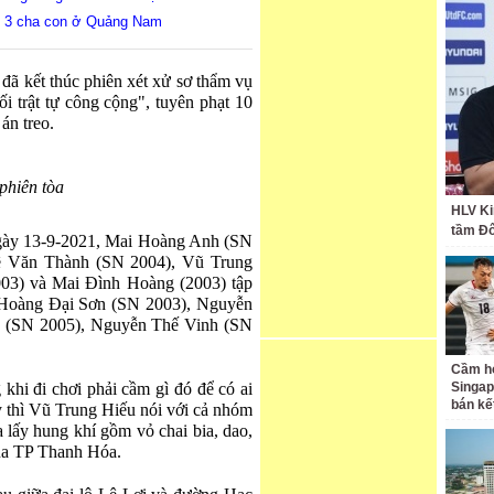
át 3 cha con ở Quảng Nam
ã kết thúc phiên xét xử sơ thẩm vụ
ối trật tự công cộng", tuyên phạt 10
án treo.
 phiên tòa
HLV Ki
tầm Đ
ngày 13-9-2021, Mai Hoàng Anh (SN
ê Văn Thành (SN 2004), Vũ Trung
3) và Mai Đình Hoàng (2003) tập
m Hoàng Đại Sơn (SN 2003), Nguyễn
 (SN 2005), Nguyễn Thế Vinh (SN
Cầm hò
khi đi chơi phải cầm gì đó để có ai
Singap
bán kế
y thì Vũ Trung Hiếu nói với cả nhóm
lấy hung khí gồm vỏ chai bia, dao,
ủa TP Thanh Hóa.