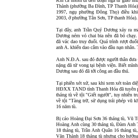
Khi cả nhóm đi đến đoạn ngã tư giao nh
Thành (phường Ba Đình, TP Thanh Hóa) 
1997, ngụ phường Đông Thọ) điều kh
2003, ở phường Tân Sơn, TP thanh Hóa).
Tại đây, anh Trần Quý Dương xảy ra m
Dương ném vỏ chai bia nên đã bỏ chạy
đã vác dao truy đuổi. Quá trình rượt đu
anh A. khiến dao cắm vào đầu nạn nhân. T
Anh N.Đ.A. sau đó được người thân đưa 
nặng đã tử vong tại bệnh viện. Biết mì
Dương sau đó đã tới công an đầu thú.
Tại phiên xét xử, sau khi xem xét toàn diệ
HĐXX TAND tỉnh Thanh Hóa đã tuyên 
tháng tù về tội "Giết người", tuy nhiên t
về tội "Tàng trữ, sử dụng trái phép vũ k
16 năm tù.
Bị cáo Hoàng Đại Sơn 36 tháng tù, Vũ 
Hoàng Anh cùng 30 tháng tù, Đàm Anh T
18 tháng tù, Trần Anh Quân 16 tháng tù
Văn Thành 18 tháng tù nhưng cho hưởng á