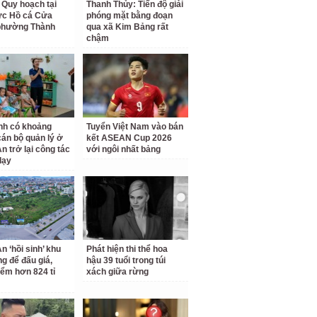
 Quy hoạch tại
Thanh Thủy: Tiến độ giải
ực Hồ cá Cửa
phóng mặt bằng đoạn
phường Thành
qua xã Kim Bảng rất
chậm
nh có khoảng
Tuyển Việt Nam vào bán
cán bộ quản lý ở
kết ASEAN Cup 2026
n trở lại công tác
với ngôi nhất bảng
dạy
n ‘hồi sinh’ khu
Phát hiện thi thể hoa
ng để đấu giá,
hậu 39 tuổi trong túi
iểm hơn 824 tỉ
xách giữa rừng