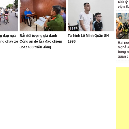
400 tỷ
viện S
g đạp ngã
Bắt đối tượng giả danh
Tử hình Lê Minh Quân SN
ang chạy xe
Công an để lừa đảo chiếm
1996
Hai ng
đoạt 400 triệu đồng
Nghệ A
bỏng n
quán c