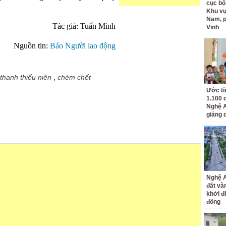
cục bộ
Khu v
Nam, 
Tác giả: Tuấn Minh
Vinh
Nguồn tin:
Báo Người lao động
thanh thiếu niên
,
chém chết
Ước tí
1.100 
Nghệ A
giảng 
Nghệ A
đất và
khởi đ
đồng