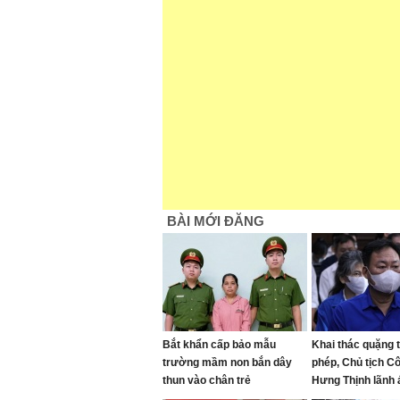
BÀI MỚI ĐĂNG
Bắt khẩn cấp bảo mẫu
Khai thác quặng ti
trường mầm non bắn dây
phép, Chủ tịch Cô
thun vào chân trẻ
Hưng Thịnh lãnh 