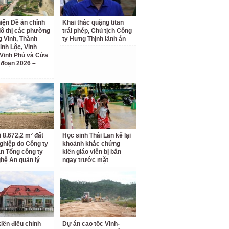
iện Đề án chỉnh
Khai thác quặng titan
đô thị các phường
trái phép, Chủ tịch Công
 Vinh, Thành
ty Hưng Thịnh lãnh án
inh Lộc, Vinh
Vinh Phú và Cửa
i đoạn 2026 –
i 8.672,2 m² đất
Học sinh Thái Lan kể lại
ghiệp do Công ty
khoảnh khắc chứng
n Tổng công ty
kiến giáo viên bị bắn
hệ An quản lý
ngay trước mặt
kiến điều chỉnh
Dự án cao tốc Vinh-