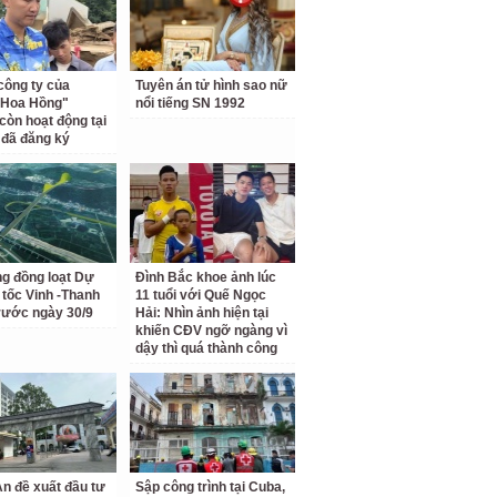
công ty của
Tuyên án tử hình sao nữ
 Hoa Hồng"
nổi tiếng SN 1992
còn hoạt động tại
ỉ đã đăng ký
ng đồng loạt Dự
Đình Bắc khoe ảnh lúc
 tốc Vinh -Thanh
11 tuổi với Quế Ngọc
rước ngày 30/9
Hải: Nhìn ảnh hiện tại
khiến CĐV ngỡ ngàng vì
dậy thì quá thành công
n đề xuất đầu tư
Sập công trình tại Cuba,