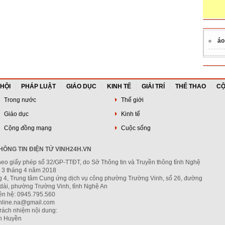
áo
 HỘI
PHÁP LUẬT
GIÁO DỤC
KINH TẾ
GIẢI TRÍ
THỂ THAO
CỘ
Trong nước
Thế giới
Giáo dục
Kinh tế
Cộng đồng mạng
Cuộc sống
ÔNG TIN ĐIỆN TỬ VINH24H.VN
heo giấy phép số 32/GP-TTĐT, do Sở Thông tin và Truyền thông tỉnh Nghệ
 3 tháng 4 năm 2018
ng 4, Trung tâm Cung ứng dịch vụ công phường Trường Vinh, số 26, đường
dài, phường Trường Vinh, tỉnh Nghệ An
iên hệ: 0945.795.560
nline.na@gmail.com
trách nhiệm nội dung:
h Huyền