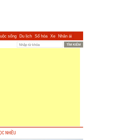
uộc sống
Du lịch
Số hóa
Xe
Nhân ái
ỌC NHIỀU