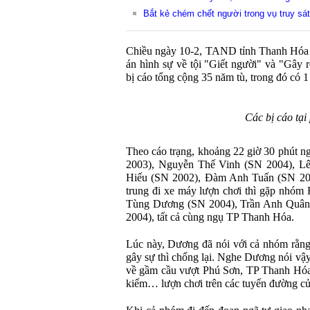
Bắt kẻ chém chết người trong vụ truy s
Chiều ngày 10-2, TAND tỉnh Thanh Hóa đ
án hình sự về tội "Giết người" và "Gây r
bị cáo tổng cộng 35 năm tù, trong đó có 1 
Các bị cáo tại
Theo cáo trạng, khoảng 22 giờ 30 phút 
2003), Nguyễn Thế Vinh (SN 2004), L
Hiếu (SN 2002), Đàm Anh Tuấn (SN 200
trung đi xe máy lượn chơi thì gặp nhó
Tùng Dương (SN 2004), Trần Anh Quân
2004), tất cả cùng ngụ TP Thanh Hóa.
Lúc này, Dương đã nói với cả nhóm rằng 
gây sự thì chống lại. Nghe Dương nói vậ
về gầm cầu vượt Phú Sơn, TP Thanh Hóa 
kiếm… lượn chơi trên các tuyến đường c