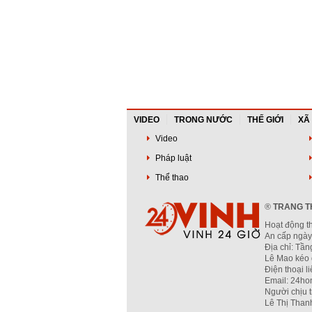
VIDEO
TRONG NƯỚC
THẾ GIỚI
XÃ
Video
Pháp luật
Thể thao
®
TRANG TH
Hoạt động t
An cấp ngày
Địa chỉ: Tầ
Lê Mao kéo 
Điện thoại l
Email: 24ho
Người chịu 
Lê Thị Than