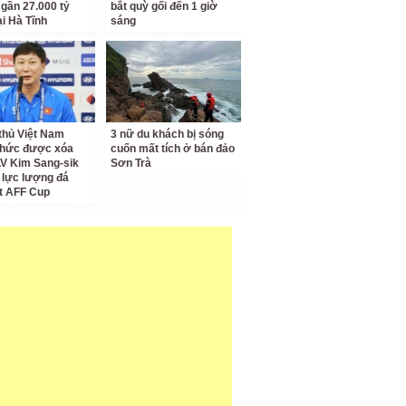
 gần 27.000 tỷ
bắt quỳ gối đến 1 giờ
ại Hà Tĩnh
sáng
thủ Việt Nam
3 nữ du khách bị sóng
thức được xóa
cuốn mất tích ở bán đảo
LV Kim Sang-sik
Sơn Trà
 lực lượng đá
t AFF Cup