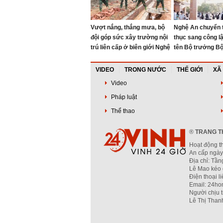
Vượt nắng, thắng mưa, bộ
Nghệ An chuyển 
đội góp sức xây trường nội
thục sang công l
trú liên cấp ở biên giới Nghệ
tên Bộ trưởng B
An
đầu tiên
VIDEO
TRONG NƯỚC
THẾ GIỚI
XÃ
Video
Pháp luật
Thể thao
®
TRANG TH
Hoạt động t
An cấp ngày
Địa chỉ: Tầ
Lê Mao kéo 
Điện thoại l
Email: 24ho
Người chịu 
Lê Thị Than