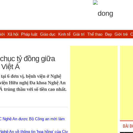
iới
Xã hội
Pháp luật
Giáo dục
Kinh tế
Giải trí
Thể thao
Đẹp
Giới trẻ
C
g chục tỷ đồng giữa
Việt Á
 tại 6 đơn vị, bệnh viện ở Nghệ
viện Hữu nghị Đa khoa Nghệ An
Á trúng thầu với số tiền cao nhất.
C Nghệ An được Bộ Công an mời làm
BÀI Đ
ghệ An về thông tin 'hoa hồng' của Cty