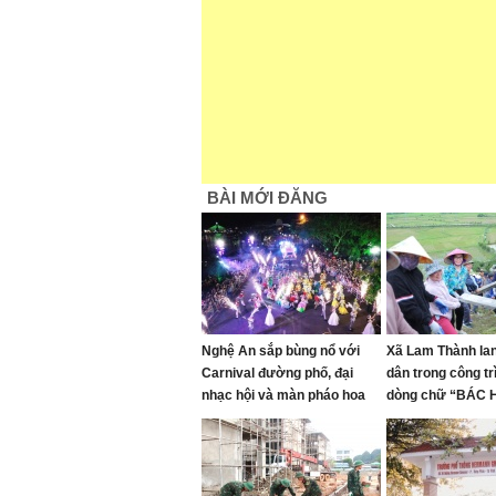
BÀI MỚI ĐĂNG
Nghệ An sắp bùng nổ với
Xã Lam Thành lan
Carnival đường phố, đại
dân trong công trì
nhạc hội và màn pháo hoa
dòng chữ “BÁC
mãn nhãn
MÃI” trên Núi Nh