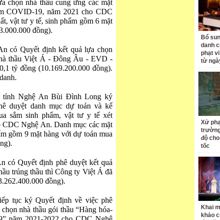
ựa chọn nhà thầu cung ứng các mặt
ghiệm COVID-19, năm 2021 cho CDC
, vật tư y tế, sinh phẩm gồm 6 mặt
43.000.000 đồng).
Bổ sun
danh c
n có Quyết định kết quả lựa chọn
phạt v
 nhà thầu Việt Á - Đông Âu - EVD -
từ ngà
10,1 tỷ đồng (10.169.200.000 đồng).
 danh.
 tỉnh Nghệ An Bùi Đình Long ký
ê duyệt danh mục dự toán và kế
ua sắm sinh phẩm, vật tư y tế xét
Xử phạ
o CDC Nghệ An. Danh mục các mặt
trường
phẩm gồm 9 mặt hàng với dự toán mua
độ cho
ng).
tốc
 có Quyết định phê duyệt kết quả
hầu trúng thầu thì Công ty Việt Á đã
13.262.400.000 đồng).
ếp tục ký Quyết định về việc phê
Khai m
 chọn nhà thầu gói thầu “Hàng hóa-
khảo c
-19” năm 2021-2022 cho CDC Nghệ