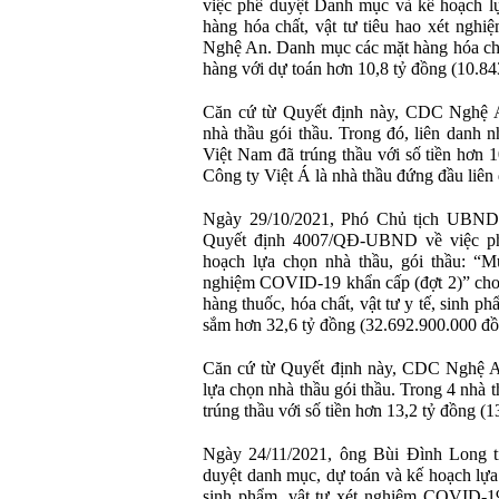
việc phê duyệt Danh mục và kế hoạch l
hàng hóa chất, vật tư tiêu hao xét n
Nghệ An. Danh mục các mặt hàng hóa chất
hàng với dự toán hơn 10,8 tỷ đồng (10.8
Căn cứ từ Quyết định này, CDC Nghệ A
nhà thầu gói thầu. Trong đó, liên danh
Việt Nam đã trúng thầu với số tiền hơn 
Công ty Việt Á là nhà thầu đứng đầu liên
Ngày 29/10/2021, Phó Chủ tịch UBND
Quyết định 4007/QĐ-UBND về việc ph
hoạch lựa chọn nhà thầu, gói thầu: “M
nghiệm COVID-19 khẩn cấp (đợt 2)” ch
hàng thuốc, hóa chất, vật tư y tế, sinh 
sắm hơn 32,6 tỷ đồng (32.692.900.000 đồ
Căn cứ từ Quyết định này, CDC Nghệ An
lựa chọn nhà thầu gói thầu. Trong 4 nhà t
trúng thầu với số tiền hơn 13,2 tỷ đồng (
Ngày 24/11/2021, ông Bùi Đình Long ti
duyệt danh mục, dự toán và kế hoạch lựa
sinh phẩm, vật tư xét nghiệm COVID