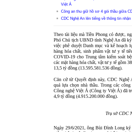
Việt Á
Công an thu giữ hồ sơ 4 gói thầu giữa C
CDC Nghệ An lên tiếng về thông tin nhận 
Theo tài liệu mà Tiền Phong có được, n
Phó Chủ tịch UBND tỉnh Nghệ An đã k
việc phê duyệt Danh mục và kế hoạch l
hàng hóa chất, sinh phẩm vật tư y tế ti
COVID-19 cho Trung tâm kiểm soát b
các mặt hàng hóa chất, vật tư y tế gồm 
13,5 tỷ đồng (13.595.581.536 đồng).
Căn cứ từ Quyết định này, CDC Nghệ A
quả lựa chọn nhà thầu. Trong các công 
Công nghệ Việt Á (Công ty Việt Á) đã tr
4,9 tỷ đồng (4.915.200.000 đồng).
Trụ sở CDC 
Ngày 29/6/2021, ông Bùi Đình Long k