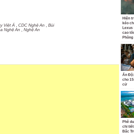
Hiện t
kéo ch
y Việt Á
,
CDC Nghệ An
,
Bùi
Lexus 
oa Nghệ An
,
Nghệ An
cao tố
Phòng
Ấn Độ:
cho 155
cử
Phê du
chi ti
Bắc Tr