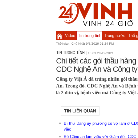
Video
Tin trong tỉnh
Trong nước
Thế g
Thời gian:
Chủ Nhật 9/8/2026 01:24 PM
TIN TRONG TỈNH
16:03 28-12-2021
Chi tiết các gói thầu hàn
CDC Nghệ An và Công ty 
Công ty Việt Á đã trúng nhiều gói thầu
An. Trong đó, CDC Nghệ An và Bệnh 
là 2 đơn vị, bệnh viện mà Công ty Việt 
TIN LIÊN QUAN
Bí thư Đảng ủy phường có vợ làm ở CD
việc
Bộ Công an làm việc với Giám đốc CDC N