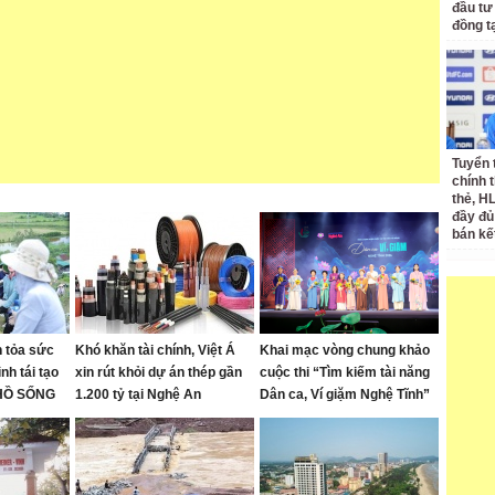
đầu tư
đồng t
Tuyển 
chính 
thẻ, H
đầy đủ
bán kế
 tỏa sức
Khó khăn tài chính, Việt Á
Khai mạc vòng chung khảo
nh tái tạo
xin rút khỏi dự án thép gần
cuộc thi “Tìm kiếm tài năng
 HỒ SỐNG
1.200 tỷ tại Nghệ An
Dân ca, Ví giặm Nghệ Tĩnh”
ón
năm 2026