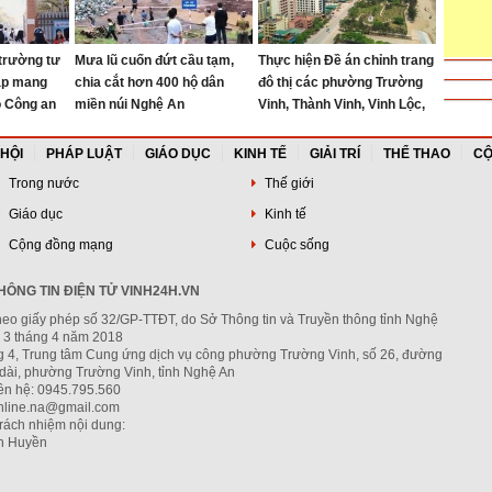
trường tư
Mưa lũ cuốn đứt cầu tạm,
Thực hiện Đề án chỉnh trang
ập mang
chia cắt hơn 400 hộ dân
đô thị các phường Trường
ộ Công an
miền núi Nghệ An
Vinh, Thành Vinh, Vinh Lộc,
Vinh Hưng, Vinh Phú và Cửa
Lò giai đoạn 2026 – 2030
 HỘI
PHÁP LUẬT
GIÁO DỤC
KINH TẾ
GIẢI TRÍ
THỂ THAO
CỘ
Trong nước
Thế giới
Giáo dục
Kinh tế
Cộng đồng mạng
Cuộc sống
ÔNG TIN ĐIỆN TỬ VINH24H.VN
heo giấy phép số 32/GP-TTĐT, do Sở Thông tin và Truyền thông tỉnh Nghệ
 3 tháng 4 năm 2018
ng 4, Trung tâm Cung ứng dịch vụ công phường Trường Vinh, số 26, đường
dài, phường Trường Vinh, tỉnh Nghệ An
iên hệ: 0945.795.560
nline.na@gmail.com
trách nhiệm nội dung:
h Huyền