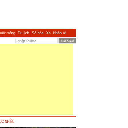
uộc sống
Du lịch
Số hóa
Xe
Nhân ái
ỌC NHIỀU