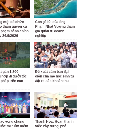
g một số chức
Con gái út của ông
ó thẩm quyền xử
Phạm Nhật Vượng tham
i phạm hành chính
gia quản trị doanh
y 26/9/2026
nghiệp
t gần 1.800
Đề xuất cấm ban đại
 hợp đi dưới tốc
diện cha mẹ học sinh tự
 phép trên cao
đặt ra các khoản thu
ạc vòng chung
Thanh Hóa: Hoàn thành
uộc thi “Tìm kiếm
việc xây dựng, phê