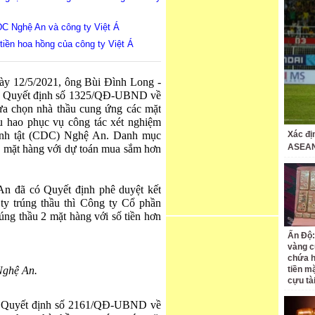
DC Nghệ An và công ty Việt Á
tiền hoa hồng của công ty Việt Á
gày 12/5/2021, ông Bùi Đình Long -
ý Quyết định số 1325/QĐ-UBND về
ựa chọn nhà thầu cung ứng các mặt
êu hao phục vụ công tác xét nghiệm
ệnh tật (CDC) Nghệ An. Danh mục
Xác đị
ASEAN
38 mặt hàng với dự toán mua sắm hơn
n đã có Quyết định phê duyệt kết
ty trúng thầu thì Công ty Cổ phần
úng thầu 2 mặt hàng với số tiền hơn
Ấn Độ:
vàng c
chứa h
Nghệ An.
tiền m
cựu tà
ý Quyết định số 2161/QĐ-UBND về