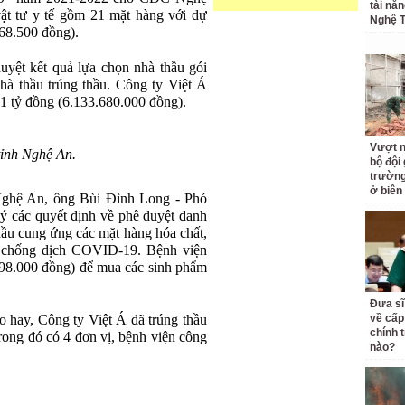
tài nă
ật tư y tế gồm 21 mặt hàng với dự
Nghệ T
68.500 đồng).
uyệt kết quả lựa chọn nhà thầu gói
nhà thầu trúng thầu. Công ty Việt Á
,1 tỷ đồng (6.133.680.000 đồng).
Vượt n
ỉnh Nghệ An.
bộ đội
trường 
ở biên
ghệ An, ông Bùi Đình Long - Phó
 các quyết định về phê duyệt danh
hầu cung ứng các mặt hàng hóa chất,
g chống dịch COVID-19. Bệnh viện
598.000 đồng) để mua các sinh phẩm
Đưa sĩ
 hay, Công ty Việt Á đã trúng thầu
về cấp
chính t
Trong đó có 4 đơn vị, bệnh viện công
nào?