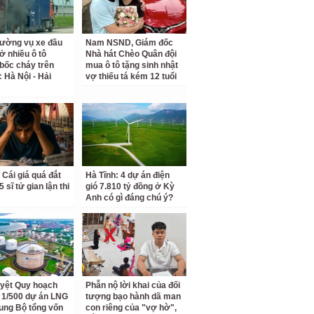
rường vụ xe đầu
Nam NSND, Giám đốc
ở nhiều ô tô
Nhà hát Chèo Quân đội
bốc cháy trên
mua ô tô tặng sinh nhật
c Hà Nội - Hải
vợ thiếu tá kém 12 tuổi
 Cái giá quá đắt
Hà Tĩnh: 4 dự án điện
 sĩ tử gian lận thi
gió 7.810 tỷ đồng ở Kỳ
Anh có gì đáng chú ý?
yệt Quy hoạch
Phẫn nộ lời khai của đối
ết 1/500 dự án LNG
tượng bạo hành dã man
ung Bộ tổng vốn
con riêng của "vợ hờ",