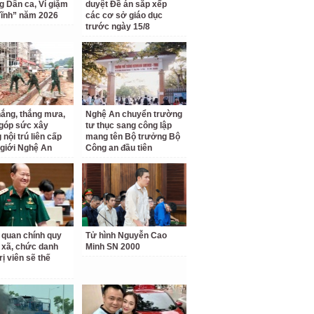
ng Dân ca, Ví giặm
duyệt Đề án sắp xếp
ĩnh” năm 2026
các cơ sở giáo dục
trước ngày 15/8
ắng, thắng mưa,
Nghệ An chuyển trường
 góp sức xây
tư thục sang công lập
nội trú liên cấp
mang tên Bộ trưởng Bộ
 giới Nghệ An
Công an đầu tiên
 quan chính quy
Tử hình Nguyễn Cao
 xã, chức danh
Minh SN 2000
rị viên sẽ thế